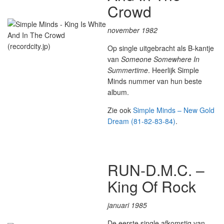
Crowd
november 1982
Op single uitgebracht als B-kantje
van
Someone Somewhere In
Summertime
. Heerlijk Simple
Minds nummer van hun beste
album.
Zie ook
Simple Minds – New Gold
Dream (81-82-83-84)
.
RUN-D.M.C. –
King Of Rock
januari 1985
De eerste single afkomstig van