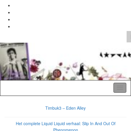
Search
for:
A Pop Life
Toggl
naviga
Timbuk3 – Eden Alley
Het complete Liquid Liquid verhaal: Slip In And Out Of
Phenomenon