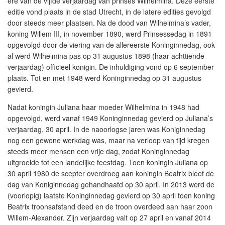
ere van de vijfde verjaardag van prinses Wilhelmina. Deze eerste
editie vond plaats in de stad Utrecht, in de latere edities gevolgd
door steeds meer plaatsen. Na de dood van Wilhelmina’s vader,
koning Willem III, in november 1890, werd Prinsessedag in 1891
opgevolgd door de viering van de allereerste Koninginnedag, ook
al werd Wilhelmina pas op 31 augustus 1898 (haar achttiende
verjaardag) officieel konigin. De inhuldiging vond op 6 september
plaats. Tot en met 1948 werd Koninginnedag op 31 augustus
gevierd.
Nadat koningin Juliana haar moeder Wilhelmina in 1948 had
opgevolgd, werd vanaf 1949 Koninginnedag gevierd op Juliana’s
verjaardag, 30 april. In de naoorlogse jaren was Koniginnedag
nog een gewone werkdag was, maar na verloop van tijd kregen
steeds meer mensen een vrije dag, zodat Koninginnedag
uitgroeide tot een landelijke feestdag. Toen koningin Juliana op
30 april 1980 de scepter overdroeg aan koningin Beatrix bleef de
dag van Koniginnedag gehandhaafd op 30 april. In 2013 werd de
(voorlopig) laatste Koninginnedag gevierd op 30 april toen koning
Beatrix troonsafstand deed en de troon overdeed aan haar zoon
Willem-Alexander. Zijn verjaardag valt op 27 april en vanaf 2014