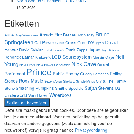
North Sea Jazz Festival, 12-07-2026
12-07-2026
Etiketten
Bruce
Arcade Fire
Beatles
ABBA
Bob Marley
Amy Winehouse
Springsteen
David
Cat Power
Crass
Cure
D'Angelo
Clash
Bowie
Japan
David Sylvian
Frank Zappa
Fatal Flowers
Joy Division
Neil
LCD Soundsystem
Kendrick Lamar
Marvin Gaye
Kraftwerk
Nick Cave
Young
New Power Generation
Outkast
New Order
Prince
Parliament
Public Enemy
Rolling
Queen
Ramones
Roxy Music
Stones
Sly & The Family
Sezen Aksu
Sheila E
Simple Minds
Sufjan Stevens
Smashing Pumpkins
U2
Stone
Smiths
Specials
Waterboys
Underworld
Van Halen
Deze site maakt gebruik van cookies. Door deze site te gebruiken
ben je daarmee akkoord. Voor een toelichting op het gebruik
daarvan en andere gegevens (zoals aanmelding voor de
nieuwsbrief) verwijs ik graag naar de
Privacyverklaring.