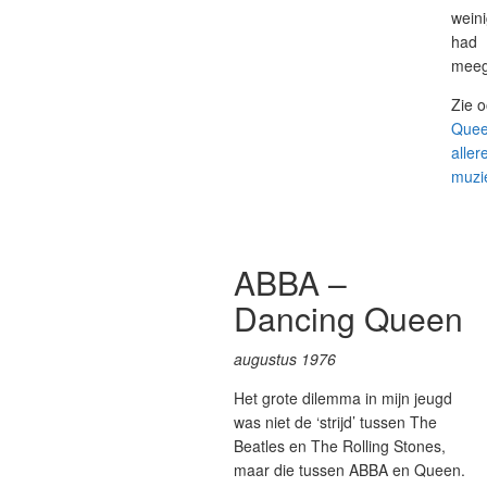
wein
had
meeg
Zie 
Quee
aller
muzie
ABBA –
Dancing Queen
augustus 1976
Het grote dilemma in mijn jeugd
was niet de ‘strijd’ tussen The
Beatles en The Rolling Stones,
maar die tussen ABBA en Queen.