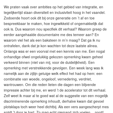
We praten vaak over ambities op het gebied van integratie, en
tegelijkertijd staan diversiteit en inclusiviteit hoog in het vaandel.
Zodoende hoort ook dit bij onze generatie om ’t af en toe
bespreekbaar te maken, hoe ingewikkeld of ongemakkelijk dat
ook is. Dus waarom nou specifiek dit verhaal? Waarom greep de
eerder aangehaalde documentaire me des temeer aan? En
waarom viel het als een baksteen in m’n maag? Dat ga ik nu
ontrafelen, dank dat je kon wachten tot deze laatste alinea.
Onlangs was er een voorval met een kennis van me. Een nogal
onhandige ofwel ongelukkig gekozen opmerking kwam geheel
verkeerd binnen (niet van mij, voor de duidelijkheid). Een
opmerking met verstrekkende gevolgen. Een week lang was ik
namelijk aan de zijlijn getuige welk effect het had op hem: een
combinatie van woede, ongeloof, vernedering, verdriet,
wantrouwen. Om die reden lieten die dagen een blijvende
impressie achter bij me, en werd ’t de accelerator tot dit verhaal.
Zelf weet ik maar al te goed wat al de suggestie van een mogelijk
discriminerende opmerking inhoudt, derhalve kwam dat gevoel
plotsklaps toch weer heel dichtbij. Als een vers aangescherpt mes
snijdt ’t door je hart. Zo mag echt niemand zich voelen… nooit! …