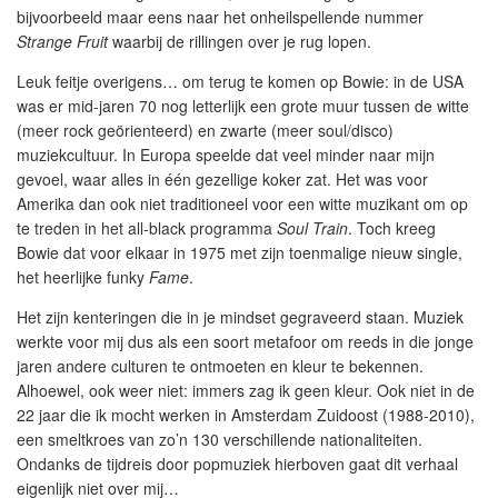
bijvoorbeeld maar eens naar het onheilspellende nummer
Strange Fruit
waarbij de rillingen over je rug lopen.
Leuk feitje overigens… om terug te komen op Bowie: in de USA
was er mid-jaren 70 nog letterlijk een grote muur tussen de witte
(meer rock geörienteerd) en zwarte (meer soul/disco)
muziekcultuur. In Europa speelde dat veel minder naar mijn
gevoel, waar alles in één gezellige koker zat. Het was voor
Amerika dan ook niet traditioneel voor een witte muzikant om op
te treden in het all-black programma
Soul Train
. Toch kreeg
Bowie dat voor elkaar in 1975 met zijn toenmalige nieuw single,
het heerlijke funky
Fame
.
Het zijn kenteringen die in je mindset gegraveerd staan. Muziek
werkte voor mij dus als een soort metafoor om reeds in die jonge
jaren andere culturen te ontmoeten en kleur te bekennen.
Alhoewel, ook weer niet: immers zag ik geen kleur. Ook niet in de
22 jaar die ik mocht werken in Amsterdam Zuidoost (1988-2010),
een smeltkroes van zo’n 130 verschillende nationaliteiten.
Ondanks de tijdreis door popmuziek hierboven gaat dit verhaal
eigenlijk niet over mij…