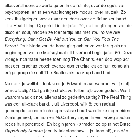
allesverslindende zwarte gaten in de ruimte, over de ego’s van
psychopaten, en in een wat luchtigere modus: over muziek. Zo
keek ik afgelopen week naar een docu over de Britse soulband
The Real Thing. Opgericht in de jaren 70, de hoogtijdagen van de
disco en soul, hadden ze toentertijd hits met
You To Me Are
Everything
,
Can’t Get By Without You
en
Can You Feel The
Force?
De historie van de band ging echter zo ver terug als de
begindagen van de Merseybeat uit Liverpool begin jaren 60. Deze
vroege incarnatie heette toen nog The Chants, een doo-wop act
met een prachtig edoch evenzo opmerkelijk feit op hun conto als
enige groep die ooit The Beatles als back-up band had!
Nu denk je wellicht: leuk voor je Edward, maar waarom val je mij
ermee lastig? Dat ga ik je straks vertellen, ajb even geduld. Want
waarom was dit nou allemaal zo gedenkwaardig? The Real Thing
was een all-black band… uit Liverpool, wijk 8: een raciaal
gemengde, economisch depressieve buurt waarin ze opgroeiden.
Zoals gemeld, Lennon en McCartney zagen in een vroeg stadium
reeds hun potentieel. En begin jaren 70 traden ze op in het Britse
Opportunity Knocks
(een tv-talentenshow… ja, toen al!), als één