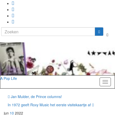
Search
Togg
for:
zoekf
A Pop Life
Toggl
naviga
Jan Mulder, de Prince columns!
In 1972 geeft Roxy Music het eerste visitekaartje af
jun
10
2022