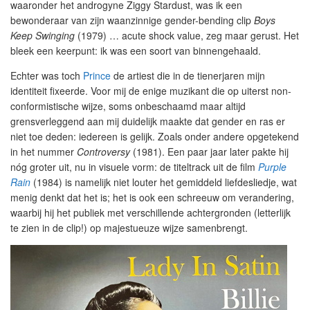
waaronder het androgyne Ziggy Stardust, was ik een
bewonderaar van zijn waanzinnige gender-bending clip
Boys
Keep Swinging
(1979) … acute shock value, zeg maar gerust. Het
bleek een keerpunt: ik was een soort van binnengehaald.
Echter was toch
Prince
de artiest die in de tienerjaren mijn
identiteit fixeerde. Voor mij de enige muzikant die op uiterst non-
conformistische wijze, soms onbeschaamd maar altijd
grensverleggend aan mij duidelijk maakte dat gender en ras er
niet toe deden: iedereen is gelijk. Zoals onder andere opgetekend
in het nummer
Controversy
(1981). Een paar jaar later pakte hij
nóg groter uit, nu in visuele vorm: de titeltrack uit de film
Purple
Rain
(1984) is namelijk niet louter het gemiddeld liefdesliedje, wat
menig denkt dat het is; het is ook een schreeuw om verandering,
waarbij hij het publiek met verschillende achtergronden (letterlijk
te zien in de clip!) op majestueuze wijze samenbrengt.