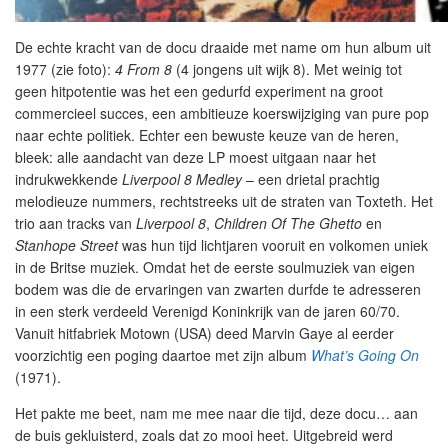
De echte kracht van de docu draaide met name om hun album uit
1977 (zie foto):
4 From 8
(4 jongens uit wijk 8). Met weinig tot
geen hitpotentie was het een gedurfd experiment na groot
commercieel succes, een ambitieuze koerswijziging van pure pop
naar echte politiek. Echter een bewuste keuze van de heren,
bleek: alle aandacht van deze LP moest uitgaan naar het
indrukwekkende
Liverpool 8 Medley
– een drietal prachtig
melodieuze nummers, rechtstreeks uit de straten van Toxteth. Het
trio aan tracks van
Liverpool 8
,
Children Of The Ghetto
en
Stanhope Street
was hun tijd lichtjaren vooruit en volkomen uniek
in de Britse muziek. Omdat het de eerste soulmuziek van eigen
bodem was die de ervaringen van zwarten durfde te adresseren
in een sterk verdeeld Verenigd Koninkrijk van de jaren 60/70.
Vanuit hitfabriek Motown (USA) deed Marvin Gaye al eerder
voorzichtig een poging daartoe met zijn album
What’s Going On
(1971).
Het pakte me beet, nam me mee naar die tijd, deze docu… aan
de buis gekluisterd, zoals dat zo mooi heet. Uitgebreid werd