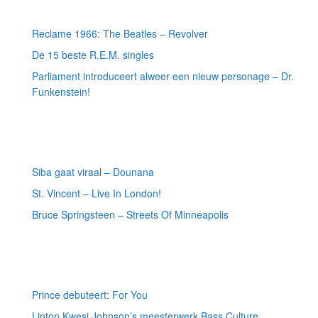
Meest recente berichten
Reclame 1966: The Beatles – Revolver
De 15 beste R.E.M. singles
Parliament introduceert alweer een nieuw personage – Dr.
Funkenstein!
Meest recente recensies
Siba gaat viraal – Dounana
St. Vincent – Live In London!
Bruce Springsteen – Streets Of Minneapolis
Willekeurige artikelen
Prince debuteert: For You
Linton Kwesi Johnson’s meesterwerk Bass Culture