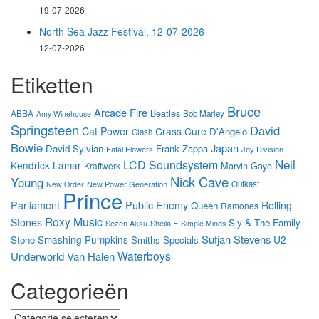
19-07-2026
North Sea Jazz Festival, 12-07-2026
12-07-2026
Etiketten
Bruce
Arcade Fire
Beatles
ABBA
Bob Marley
Amy Winehouse
Springsteen
David
Cat Power
Crass
Cure
D'Angelo
Clash
Bowie
Japan
David Sylvian
Frank Zappa
Fatal Flowers
Joy Division
Neil
LCD Soundsystem
Kendrick Lamar
Marvin Gaye
Kraftwerk
Nick Cave
Young
New Power Generation
Outkast
New Order
Prince
Parliament
Public Enemy
Rolling
Queen
Ramones
Roxy Music
Stones
Sly & The Family
Sezen Aksu
Sheila E
Simple Minds
Sufjan Stevens
Smashing Pumpkins
U2
Stone
Smiths
Specials
Waterboys
Underworld
Van Halen
Categorieën
Categorieën