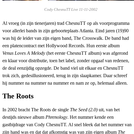
Cody ChesnuTT Live 11-11-2002
Al vroeg (in zijn tienerjaren) trad ChesnuTT op als voorprogramma
voor allerlei bands in zijn geboorteplaats Atlanta. Eind jaren (19)90
was hij de leider van zijn eigen band, The Crosswalk. De band had
een platencontract met Hollywood Records. Hun eerste album
Venus Loves A Melody
(het eerste ChesnuTT album) was afgerond
en klaar voor distributie, toen het label, zonder opgaaf van redenen,
de deal eenzijdig opzegde. De band viel uit elkaar en ChesnuTT
trok zich, gedesillusioneerd, terug in zijn slaapkamer. Daar schreef
hij nummer na nummer na nummer en nam ze op, helemaal alleen.
The Roots
In 2002 bracht The Roots de single
The Seed (2.0)
uit, van het
destijds nieuwe album
Phrenology
. Het nummer kende een
gastbijdrage van Cody ChesnuTT. Al snel bleek dat het nummer van
zijn hand was en dat dat afkomstig was van zijn eigen album
The