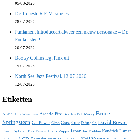
05-08-2026
De 15 beste R.E.M. singles
28-07-2026
Parliament introduceert alweer een nieuw personage – Dr.
Funkenstein!
20-07-2026
Bootsy Collins legt funk uit
19-07-2026
North Sea Jazz Festival, 12-07-2026
12-07-2026
Etiketten
Bruce
Arcade Fire
ABBA
Beatles
Bob Marley
Amy Winehouse
Springsteen
David Bowie
Cat Power
Crass
Cure
D'Angelo
Clash
Japan
David Sylvian
Frank Zappa
Kendrick Lamar
Fatal Flowers
Joy Division