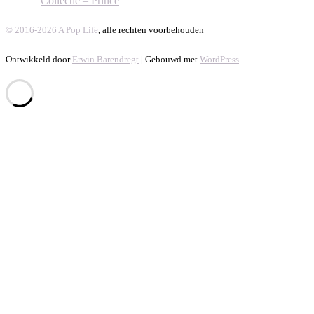
Collectie – Prince
© 2016-2026 A Pop Life
, alle rechten voorbehouden
Ontwikkeld door
Erwin Barendregt
| Gebouwd met
WordPress