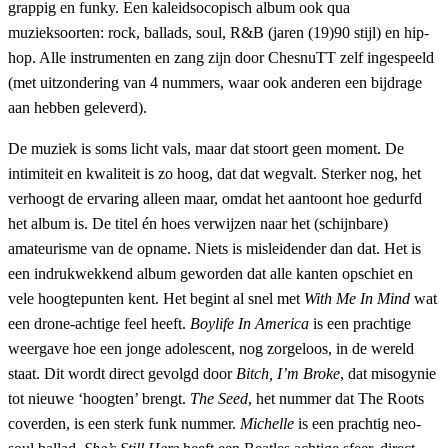
grappig en funky. Een kaleidsocopisch album ook qua
muzieksoorten: rock, ballads, soul, R&B (jaren (19)90 stijl) en hip-
hop. Alle instrumenten en zang zijn door ChesnuTT zelf ingespeeld
(met uitzondering van 4 nummers, waar ook anderen een bijdrage
aan hebben geleverd).
De muziek is soms licht vals, maar dat stoort geen moment. De
intimiteit en kwaliteit is zo hoog, dat dat wegvalt. Sterker nog, het
verhoogt de ervaring alleen maar, omdat het aantoont hoe gedurfd
het album is. De titel én hoes verwijzen naar het (schijnbare)
amateurisme van de opname. Niets is misleidender dan dat. Het is
een indrukwekkend album geworden dat alle kanten opschiet en
vele hoogtepunten kent. Het begint al snel met
With Me In Mind
wat
een drone-achtige feel heeft.
Boylife In America
is een prachtige
weergave hoe een jonge adolescent, nog zorgeloos, in de wereld
staat. Dit wordt direct gevolgd door
Bitch, I’m Broke
, dat misogynie
tot nieuwe ‘hoogten’ brengt.
The Seed
, het nummer dat The Roots
coverden, is een sterk funk nummer.
Michelle
is een prachtig neo-