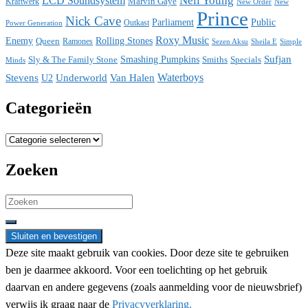
Neil Young
LCD Soundsystem
Kraftwerk
Marvin Gaye
New
New Order
Prince
Nick Cave
Parliament
Public
Power Generation
Outkast
Roxy Music
Enemy
Rolling Stones
Queen
Ramones
Sezen Aksu
Sheila E
Simple
Sufjan
Sly & The Family Stone
Smashing Pumpkins
Smiths
Specials
Minds
Waterboys
Stevens
Underworld
Van Halen
U2
Categorieën
Categorieën
Zoeken
Search
for:
Deze site maakt gebruik van cookies. Door deze site te gebruiken
ben je daarmee akkoord. Voor een toelichting op het gebruik
daarvan en andere gegevens (zoals aanmelding voor de nieuwsbrief)
verwijs ik graag naar de
Privacyverklaring.