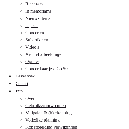
Recensies
In memoriams
Nieuws items
Lijsten
Concerten
Subartikelen
Video’s
Archief afbeeldingen
Opinies
Concertkaartjes Top 50
Gastenboek
Contact
Info
Over
Gebruiksvoorwaarden
Mijlpalen & (h)erkenning
Volledige planning
Kopafbeelding verwijzingen