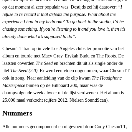
op dat moment al zeer populair was. Destijds zei hij daarover:
“I
refuse to re-record it-that defeats the purpose. What about the
experience I had in my bedroom? To go back to the studio, I’d be
chasing something. If you’re listening to it and you love it, then it’s
already done what it’s supposed to do”
.
ChesnuTT trad op in vele Los Angeles clubs ter promotie van het
album en tourde met Macy Gray, Erykah Badu en The Roots. De
laatsten coverden
The Seed
en brachten dit uit als single onder de
titel
The Seed (2.0)
. Er werd een video opgenomen, waar ChesnuTT
ook in zong. Naar aanleiding van de clip kwam
The Headphone
Masterpiece
binnen op de Billboard 200, maar was de
daaropvolgende week alweer uit de lijst verdwenen. Het album is
25.000 maal verkocht (cijfers 2012, Nielsen SoundScan).
Nummers
Alle nummers gecomponeerd en uitgevoerd door Cody ChesnuTT,