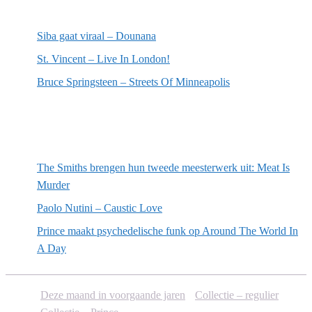
Meest recente recensies
Siba gaat viraal – Dounana
St. Vincent – Live In London!
Bruce Springsteen – Streets Of Minneapolis
Willekeurige artikelen
The Smiths brengen hun tweede meesterwerk uit: Meat Is
Murder
Paolo Nutini – Caustic Love
Prince maakt psychedelische funk op Around The World In
A Day
Deze maand in voorgaande jaren
Collectie – regulier