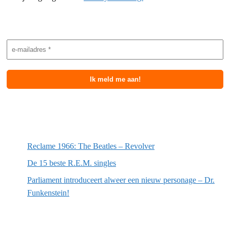
Nieuwsbrief aanmelding
Meest recente berichten
Reclame 1966: The Beatles – Revolver
De 15 beste R.E.M. singles
Parliament introduceert alweer een nieuw personage – Dr.
Funkenstein!