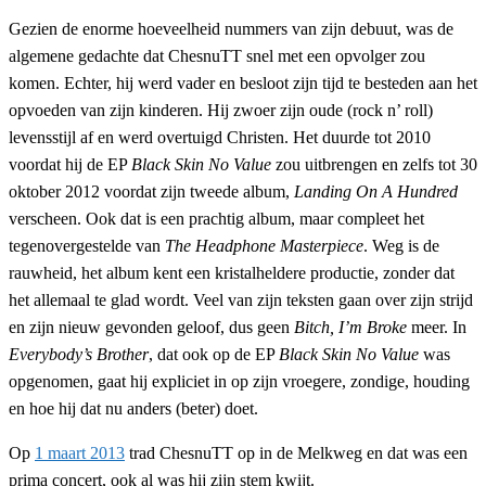
Gezien de enorme hoeveelheid nummers van zijn debuut, was de
algemene gedachte dat ChesnuTT snel met een opvolger zou
komen. Echter, hij werd vader en besloot zijn tijd te besteden aan het
opvoeden van zijn kinderen. Hij zwoer zijn oude (rock n’ roll)
levensstijl af en werd overtuigd Christen. Het duurde tot 2010
voordat hij de EP
Black Skin No Value
zou uitbrengen en zelfs tot 30
oktober 2012 voordat zijn tweede album,
Landing On A Hundred
verscheen. Ook dat is een prachtig album, maar compleet het
tegenovergestelde van
The Headphone Masterpiece
. Weg is de
rauwheid, het album kent een kristalheldere productie, zonder dat
het allemaal te glad wordt. Veel van zijn teksten gaan over zijn strijd
en zijn nieuw gevonden geloof, dus geen
Bitch, I’m Broke
meer. In
Everybody’s Brother
, dat ook op de EP
Black Skin No Value
was
opgenomen, gaat hij expliciet in op zijn vroegere, zondige, houding
en hoe hij dat nu anders (beter) doet.
Op
1 maart 2013
trad ChesnuTT op in de Melkweg en dat was een
prima concert, ook al was hij zijn stem kwijt.