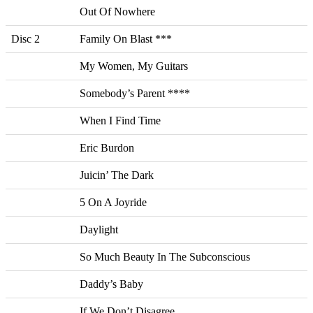
Out Of Nowhere
Disc 2
Family On Blast ***
My Women, My Guitars
Somebody’s Parent ****
When I Find Time
Eric Burdon
Juicin’ The Dark
5 On A Joyride
Daylight
So Much Beauty In The Subconscious
Daddy’s Baby
If We Don’t Disagree