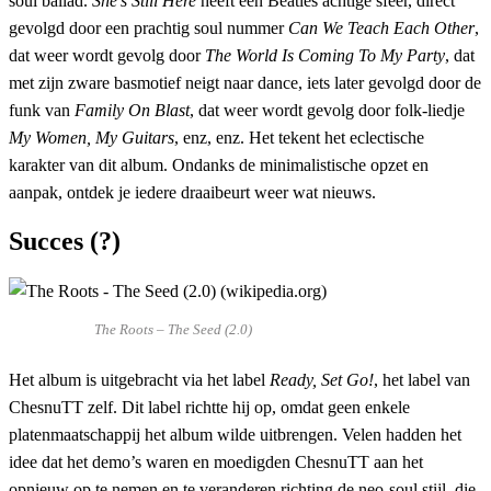
soul ballad.
She’s Still Here
heeft een Beatles achtige sfeer, direct
gevolgd door een prachtig soul nummer
Can We Teach Each Other
,
dat weer wordt gevolg door
The World Is Coming To My Party
, dat
met zijn zware basmotief neigt naar dance, iets later gevolgd door de
funk van
Family On Blast
, dat weer wordt gevolg door folk-liedje
My Women, My Guitars
, enz, enz. Het tekent het eclectische
karakter van dit album. Ondanks de minimalistische opzet en
aanpak, ontdek je iedere draaibeurt weer wat nieuws.
Succes (?)
The Roots – The Seed (2.0)
Het album is uitgebracht via het label
Ready, Set Go!
, het label van
ChesnuTT zelf. Dit label richtte hij op, omdat geen enkele
platenmaatschappij het album wilde uitbrengen. Velen hadden het
idee dat het demo’s waren en moedigden ChesnuTT aan het
opnieuw op te nemen en te veranderen richting de neo-soul stijl, die