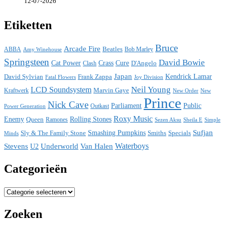
12-07-2026
Etiketten
Bruce
Arcade Fire
ABBA
Beatles
Bob Marley
Amy Winehouse
Springsteen
David Bowie
Cat Power
Crass
Cure
D'Angelo
Clash
Japan
David Sylvian
Frank Zappa
Kendrick Lamar
Fatal Flowers
Joy Division
Neil Young
LCD Soundsystem
Kraftwerk
Marvin Gaye
New
New Order
Prince
Nick Cave
Parliament
Public
Power Generation
Outkast
Roxy Music
Enemy
Rolling Stones
Queen
Ramones
Sezen Aksu
Sheila E
Simple
Sufjan
Sly & The Family Stone
Smashing Pumpkins
Smiths
Specials
Minds
Waterboys
Stevens
Underworld
Van Halen
U2
Categorieën
Categorieën
Zoeken