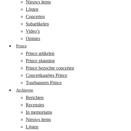
Nieuws items
Lijsten
Concerten
Subartikelen
Video’s
Opinies
Prince
Prince artikelen
Prince planning
Prince bezochte concerten
Concertkaartjes Prince
Tourbanners Prince
Archieven
Berichten
Recensies
In memoriams
Nieuws items
Lijsten