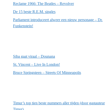
Reclame 1966: The Beatles – Revolver
De 15 beste R.E.M. singles
Parliament introduceert alweer een nieuw personage – Dr.
Funkenstein!
Meest recente recensies
Siba gaat viraal – Dounana
St. Vincent – Live In London!
Bruce Springsteen – Streets Of Minneapolis
Willekeurige artikelen
Timur’s top tien beste nummers aller tijden (door gastauteur
Timur)