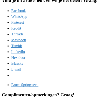
Vind je dit artikel leuk en wil je het delen? Graag!
Facebook
WhatsApp
Pinterest
Reddit
Threads
Mastodon
Tumblr
LinkedIn
Nextdoor
Bluesky
E-mail
Bruce Springsteen
Complimenten/opmerkingen? Graag!