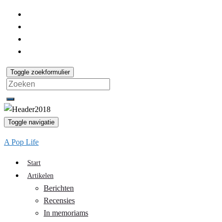
Toggle zoekformulier
Search
for:
Toggle navigatie
A Pop Life
Start
Artikelen
Berichten
Recensies
In memoriams