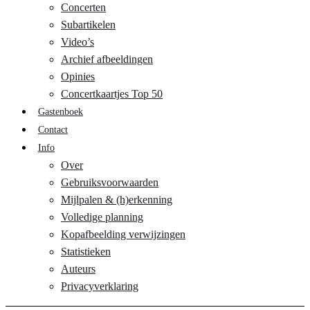
Concerten
Subartikelen
Video’s
Archief afbeeldingen
Opinies
Concertkaartjes Top 50
Gastenboek
Contact
Info
Over
Gebruiksvoorwaarden
Mijlpalen & (h)erkenning
Volledige planning
Kopafbeelding verwijzingen
Statistieken
Auteurs
Privacyverklaring