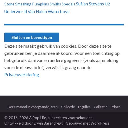
Sufjan Stevens
U2
Stone
Smashing Pumpkins
Smiths
Specials
Underworld
Van Halen
Waterboys
Deze site maakt gebruik van cookies. Door deze site te
gebruiken ben je daarmee akkoord. Voor een toelichting op
het gebruik daarvan en andere gegevens (zoals aanmelding
voor de nieuwsbrief) verwijs ik graag naar de
Privacyverklaring.
Deze maand in voorgaande jaren
Collectie – regulier
Collectie – Prince
© 2016-2026 A Pop Life
, alle rechten voorbehouden
Ontwikkeld door
Erwin Barendregt
| Gebouwd met
WordPress