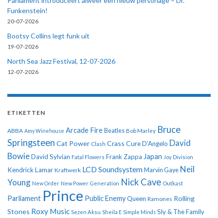
Parliament introduceert alweer een nieuw personage – Dr.
Funkenstein!
20-07-2026
Bootsy Collins legt funk uit
19-07-2026
North Sea Jazz Festival, 12-07-2026
12-07-2026
ETIKETTEN
Bruce
Arcade Fire
ABBA
Beatles
Amy Winehouse
Bob Marley
Springsteen
David
Cat Power
Crass
Cure
D'Angelo
Clash
Bowie
Japan
David Sylvian
Frank Zappa
Fatal Flowers
Joy Division
Neil
LCD Soundsystem
Kendrick Lamar
Kraftwerk
Marvin Gaye
Nick Cave
Young
New Order
New Power Generation
Outkast
Prince
Parliament
Public Enemy
Rolling
Queen
Ramones
Roxy Music
Stones
Sly & The Family
Sezen Aksu
Sheila E
Simple Minds