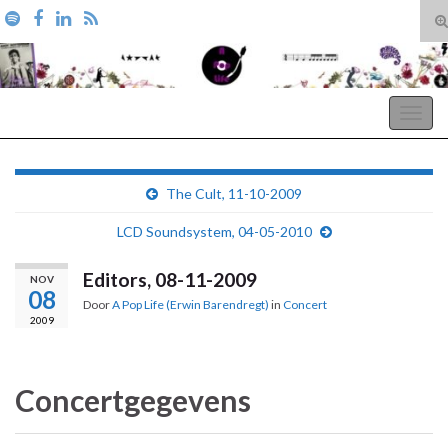
T
zo
Search for:
A Pop Life
Togg
navig
The Cult, 11-10-2009
LCD Soundsystem, 04-05-2010
Editors, 08-11-2009
NOV
08
Door
A Pop Life (Erwin Barendregt)
in
Concert
2009
Concertgegevens