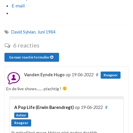
E-mail
David Sylvian
,
Juni 1984
6 reacties
Ga naar reactie formulier
Vanden Eynde Hugo
op
19-06-2022
#
Reageer
En de live shows…… pŕachtig !
A Pop Life (Erwin Barendregt)
op
19-06-2022
#
Auteur
Reageer
Ik geloof het graag. Helaas niet gezien destijds.