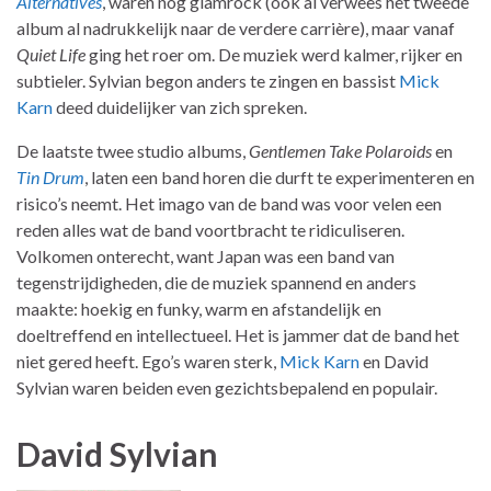
Alternatives
, waren nog glamrock (ook al verwees het tweede
album al nadrukkelijk naar de verdere carrière), maar vanaf
Quiet Life
ging het roer om. De muziek werd kalmer, rijker en
subtieler. Sylvian begon anders te zingen en bassist
Mick
Karn
deed duidelijker van zich spreken.
De laatste twee studio albums,
Gentlemen Take Polaroids
en
Tin Drum
, laten een band horen die durft te experimenteren en
risico’s neemt. Het imago van de band was voor velen een
reden alles wat de band voortbracht te ridiculiseren.
Volkomen onterecht, want Japan was een band van
tegenstrijdigheden, die de muziek spannend en anders
maakte: hoekig en funky, warm en afstandelijk en
doeltreffend en intellectueel. Het is jammer dat de band het
niet gered heeft. Ego’s waren sterk,
Mick Karn
en David
Sylvian waren beiden even gezichtsbepalend en populair.
David Sylvian