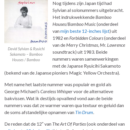
Nog tijdens zijn Japan tijd had
Sylvian al solonummers uitgebracht.
Het indrukwekkende
Bamboo
Houses
/
Bamboo Music
(onderdeel
van
mijn beste 12-inches lijst
) uit
1982 en
Forbidden Colours
(onderdeel
van de
Merry Christmas, Mr. Lawrence
David Sylvian & Ryuichi
soundtrack) uit 1983. Beide
Sakamoto – Bamboo
nummers waren samenwerkingen
Houses / Bamboo
met de Japanse Ryuicihi Sakamoto
(bekend van de Japanse pioniers Magic Yellow Orchestra).
Met name het laatste nummer was populair en gold als
George Michael’s
Careless Whisper
voor de alternatieve
bakvissen. Wat ik destijds opvallend vond aan de beide
nummers was dat ze warmer waren qua textuur en geluid dan
de soms afstandelijke opnamen van
Tin Drum
.
De reden dat de 12″ van
The Art Of Parties
(ook onderdeel van