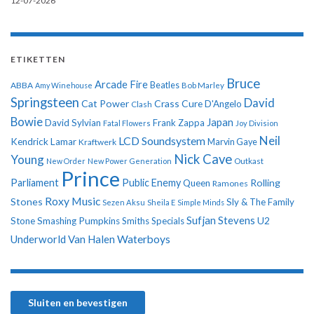
12-07-2026
ETIKETTEN
Bruce
Arcade Fire
ABBA
Beatles
Amy Winehouse
Bob Marley
Springsteen
David
Cat Power
Crass
Cure
D'Angelo
Clash
Bowie
Japan
David Sylvian
Frank Zappa
Fatal Flowers
Joy Division
Neil
LCD Soundsystem
Kendrick Lamar
Kraftwerk
Marvin Gaye
Nick Cave
Young
New Order
New Power Generation
Outkast
Prince
Parliament
Public Enemy
Rolling
Queen
Ramones
Roxy Music
Stones
Sly & The Family
Sezen Aksu
Sheila E
Simple Minds
Sufjan Stevens
U2
Stone
Smashing Pumpkins
Smiths
Specials
Underworld
Van Halen
Waterboys