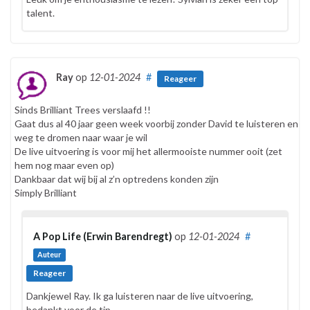
talent.
Ray
op
12-01-2024
#
Reageer
Sinds Brilliant Trees verslaafd !!
Gaat dus al 40 jaar geen week voorbij zonder David te luisteren en
weg te dromen naar waar je wil
De live uitvoering is voor mij het allermooiste nummer ooit (zet
hem nog maar even op)
Dankbaar dat wij bij al z’n optredens konden zijn
Simply Brilliant
A Pop Life (Erwin Barendregt)
op
12-01-2024
#
Auteur
Reageer
Dankjewel Ray. Ik ga luisteren naar de live uitvoering,
bedankt voor de tip.