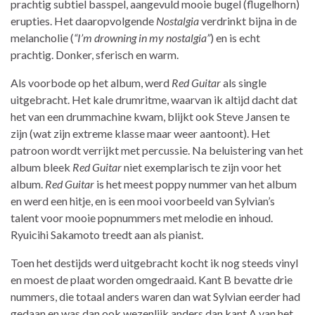
prachtig subtiel basspel, aangevuld mooie bugel (flugelhorn)
erupties. Het daaropvolgende
Nostalgia
verdrinkt bijna in de
melancholie (
“I’m drowning in my nostalgia”
) en is echt
prachtig. Donker, sferisch en warm.
Als voorbode op het album, werd
Red Guitar
als single
uitgebracht. Het kale drumritme, waarvan ik altijd dacht dat
het van een drummachine kwam, blijkt ook Steve Jansen te
zijn (wat zijn extreme klasse maar weer aantoont). Het
patroon wordt verrijkt met percussie. Na beluistering van het
album bleek
Red Guitar
niet exemplarisch te zijn voor het
album.
Red Guitar
is het meest poppy nummer van het album
en werd een hitje, en is een mooi voorbeeld van Sylvian’s
talent voor mooie popnummers met melodie en inhoud.
Ryuicihi Sakamoto treedt aan als pianist.
Toen het destijds werd uitgebracht kocht ik nog steeds vinyl
en moest de plaat worden omgedraaid. Kant B bevatte drie
nummers, die totaal anders waren dan wat Sylvian eerder had
gedaan en was dan ook wezenlijk anders dan kant A van het