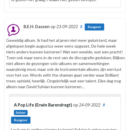
B.E.H. Dassen
op
23-09-2022
#
Reageer
Geweldig album. Ik had het al jaren niet meer geluisterd, maar
afgelopen begin augustus weer eens opgezet. De hele week
niets anders kunnen luisteren! Wat een weelde, wat een pracht!
Toen ook maar eens in de rest van de discografie gedoken. Blijken
niet alleen de gezongen solo-albums en samenwerkingen
waanzinnig mooi, maar ook de instrumentale albums zijn een lust
voor het oor. Words with the shaman gaat verder waar Brilliant
trees ophield, heerlijk. Ongelofelijk wat een talent. Elke dag nog
alleen naar David Sylvian kunnen luisteren…
A Pop Life (Erwin Barendregt)
op
24-09-2022
#
Auteur
Reageer
Leuk om je enthousiasme te lezen! Sylvian is zeker een top