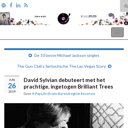
T
zo
Search for:
A Pop Life
Togg
navig
De 10 beste Michael Jackson singles
The Gun Club’s fantastische The Las Vegas Story
David Sylvian debuteert met het
JUN
26
prachtige, ingetogen Brilliant Trees
2019
Door
A Pop Life (Erwin Barendregt)
in
Recensie