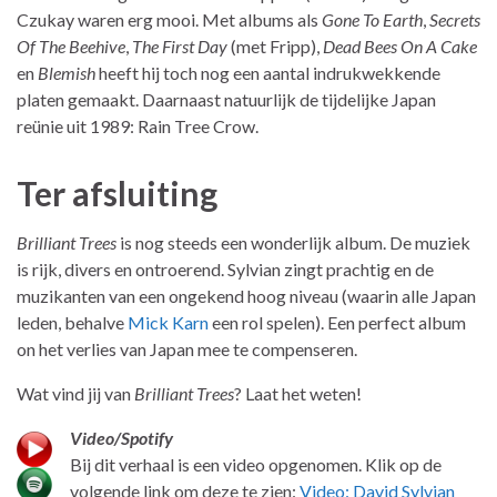
Czukay waren erg mooi. Met albums als
Gone To Earth
,
Secrets
Of The Beehive
,
The First Day
(met Fripp),
Dead Bees On A Cake
en
Blemish
heeft hij toch nog een aantal indrukwekkende
platen gemaakt. Daarnaast natuurlijk de tijdelijke Japan
reünie uit 1989: Rain Tree Crow.
Ter afsluiting
Brilliant Trees
is nog steeds een wonderlijk album. De muziek
is rijk, divers en ontroerend. Sylvian zingt prachtig en de
muzikanten van een ongekend hoog niveau (waarin alle Japan
leden, behalve
Mick Karn
een rol spelen). Een perfect album
on het verlies van Japan mee te compenseren.
Wat vind jij van
Brilliant Trees
? Laat het weten!
Video/Spotify
Bij dit verhaal is een video opgenomen. Klik op de
volgende link om deze te zien:
Video: David Sylvian