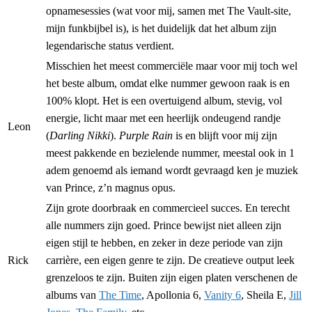
opnamesessies (wat voor mij, samen met The Vault-site,
mijn funkbijbel is), is het duidelijk dat het album zijn
legendarische status verdient.
Misschien het meest commerciële maar voor mij toch wel
het beste album, omdat elke nummer gewoon raak is en
100% klopt. Het is een overtuigend album, stevig, vol
energie, licht maar met een heerlijk ondeugend randje
Leon
(
Darling Nikki
).
Purple Rain
is en blijft voor mij zijn
meest pakkende en bezielende nummer, meestal ook in 1
adem genoemd als iemand wordt gevraagd ken je muziek
van Prince, z’n magnus opus.
Zijn grote doorbraak en commercieel succes. En terecht
alle nummers zijn goed. Prince bewijst niet alleen zijn
eigen stijl te hebben, en zeker in deze periode van zijn
Rick
carrière, een eigen genre te zijn. De creatieve output leek
grenzeloos te zijn. Buiten zijn eigen platen verschenen de
albums van
The Time
, Apollonia 6,
Vanity 6
, Sheila E,
Jill