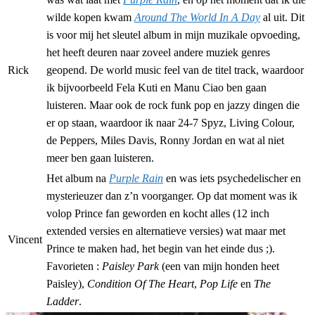
wilde kopen kwam
Around The World In A Day
al uit. Dit
is voor mij het sleutel album in mijn muzikale opvoeding,
het heeft deuren naar zoveel andere muziek genres
Rick
geopend. De world music feel van de titel track, waardoor
ik bijvoorbeeld Fela Kuti en Manu Ciao ben gaan
luisteren. Maar ook de rock funk pop en jazzy dingen die
er op staan, waardoor ik naar 24-7 Spyz, Living Colour,
de Peppers, Miles Davis, Ronny Jordan en wat al niet
meer ben gaan luisteren.
Het album na
Purple Rain
en was iets psychedelischer en
mysterieuzer dan z’n voorganger. Op dat moment was ik
volop Prince fan geworden en kocht alles (12 inch
extended versies en alternatieve versies) wat maar met
Vincent
Prince te maken had, het begin van het einde dus ;).
Favorieten :
Paisley Park
(een van mijn honden heet
Paisley),
Condition Of The Heart
,
Pop Life
en
The
Ladder
.