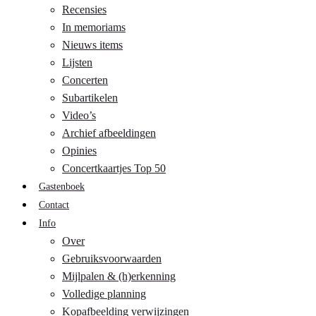
Recensies
In memoriams
Nieuws items
Lijsten
Concerten
Subartikelen
Video’s
Archief afbeeldingen
Opinies
Concertkaartjes Top 50
Gastenboek
Contact
Info
Over
Gebruiksvoorwaarden
Mijlpalen & (h)erkenning
Volledige planning
Kopafbeelding verwijzingen