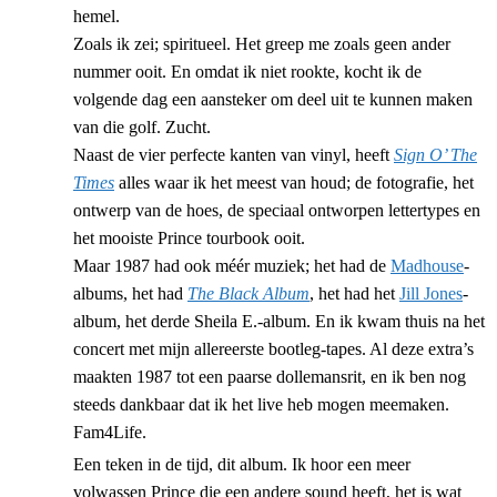
hemel.
Zoals ik zei; spiritueel. Het greep me zoals geen ander
nummer ooit. En omdat ik niet rookte, kocht ik de
volgende dag een aansteker om deel uit te kunnen maken
van die golf. Zucht.
Naast de vier perfecte kanten van vinyl, heeft
Sign O’ The
Times
alles waar ik het meest van houd; de fotografie, het
ontwerp van de hoes, de speciaal ontworpen lettertypes en
het mooiste Prince tourbook ooit.
Maar 1987 had ook méér muziek; het had de
Madhouse
-
albums, het had
The Black Album
, het had het
Jill Jones
-
album, het derde Sheila E.-album. En ik kwam thuis na het
concert met mijn allereerste bootleg-tapes. Al deze extra’s
maakten 1987 tot een paarse dollemansrit, en ik ben nog
steeds dankbaar dat ik het live heb mogen meemaken.
Fam4Life.
Een teken in de tijd, dit album. Ik hoor een meer
volwassen Prince die een andere sound heeft, het is wat