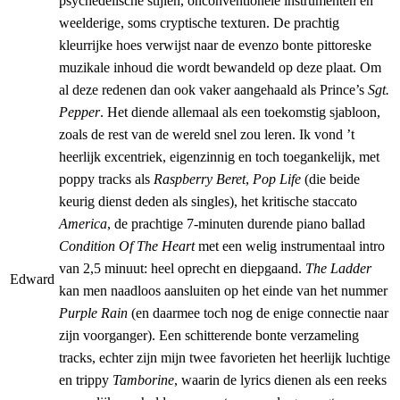
psychedelische stijlen, onconventionele instrumenten en
weelderige, soms cryptische texturen. De prachtig
kleurrijke hoes verwijst naar de evenzo bonte pittoreske
muzikale inhoud die wordt bewandeld op deze plaat. Om
al deze redenen dan ook vaker aangehaald als Prince’s
Sgt.
Pepper
. Het diende allemaal als een toekomstig sjabloon,
zoals de rest van de wereld snel zou leren. Ik vond ’t
heerlijk excentriek, eigenzinnig en toch toegankelijk, met
poppy tracks als
Raspberry Beret
,
Pop Life
(die beide
keurig dienst deden als singles), het kritische staccato
America
, de prachtige 7-minuten durende piano ballad
Condition Of The Heart
met een welig instrumentaal intro
van 2,5 minuut: heel oprecht en diepgaand.
The Ladder
Edward
kan men naadloos aansluiten op het einde van het nummer
Purple Rain
(en daarmee toch nog de enige connectie naar
zijn voorganger). Een schitterende bonte verzameling
tracks, echter zijn mijn twee favorieten het heerlijk luchtige
en trippy
Tamborine
, waarin de lyrics dienen als een reeks