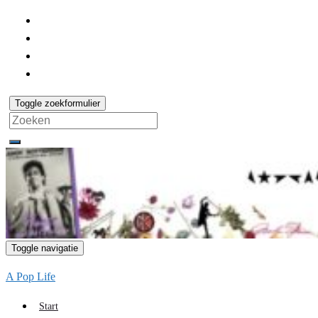
Toggle zoekformulier
Search
for:
Toggle navigatie
A Pop Life
Start