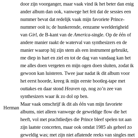
door zijn voorganger, maar vaak vind ik het beter dan enig
ander album dan ook, vanwege het feit dat de sessies een
nummer bevat dat redelijk vaak mijn favoriete Prince-
nummer ooit is; de hunkerende, eenzame weelderigheid
van
Girl
, de B-kant van de
America
-single. Op de één of
andere manier raakt de waterval van synthesizers en de
manier waarop hij zijn stem als een instrument gebruikt,
me diep in hart en ziel en tot de dag van vandaag kan het
me alles doen vergeten en mijn ogen doen sluiten, zodat ik
gewoon kan luisteren. Twee jaar nadat ik dit album voor
het eerst hoorde, kreeg ik mijn eerste bootleg-tape met
outtakes en daar stond
Heaven
op, nog zo’n zee van
synthesizers waar ik zo dol op ben.
Maar vaak omschrijf ik dit als één van mijn favoriete
Herman
albums, niet alleen vanwege de geweldige flow die het
heeft, vol met prachtliedjes die Prince bleef spelen tot aan
zijn laatste concerten, maar ook omdat 1985 als geheel zo
geweldig was; met zijn niet aflatende reeks van singles met