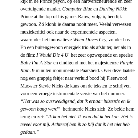
kijk in de Prince psych, op een hartverscheurende en zeer
overtuigende manier.
Computer Blue
en
Darling Nikki
:
Prince at the top of his game. Rauw, vulgair, heerlijk
gewoon. Zó klonk ie daarna nooit meer. Veelal verwezen
muziekcritici ook naar de experimentele aspecten,
waaronder het innovatieve
When Doves Cry
, zonder bas.
En een buitengewoon energiek trio als afsluiter, net als in
de film:
I Would Die 4 U
, het zeer opzwepende en speelse
Baby I’m A Star
en eindigend met het majestueuze
Purple
Rain
. 9 minuten monumentale Paarsheid. Over deze laatste
nog een grappig feitje: naar verluid bood hij Fleetwood
Mac-ster Stevie Nicks de kans om de teksten te schrijven
voor een vroege instrumentale versie van het nummer.
“Het was zo overweldigend, dat ik ernaar luisterde en ik
gewoon bang werd”
, herinnerde Nicks zich. Ze belde hem
terug en zei:
“Ik kan het niet. Ik wou dat ik het kon. Het is
teveel voor mij. Achteraf ben ik zo blij dat ik het niet heb
gedaan.”