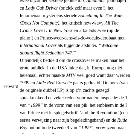
twee bijzonder sexuele getinte trax
Automatic
(bondage)
en
Lady Cab Driver
(ontdek zelf maar even!), het
fenomenaal mysterieus steriele
Something In The Water
(Does Not Compute)
, het kritisch new-wavy
All The
Critics Love U In New York
en 2 ballads
Free
(op de
piano!) en Prince-weer-eens-als-de-vocale-acrobaat met
International Lover
als hijgende afsluiter.
“Welcome
aboard flight Seduction 747!”
Uiteindelijk bedoeld om de crossover te maken naar het
grote publiek. In de USA lukte dat, in Europa nog niet
helemaal, echter maakte
MTV
veel goed want daar werden
1999
en
Little Red Corvette
paars gedraaid. De hoes (van
Edward
de originele dubbel LP) is op z’n zachts gezegd
spraakmakend en zeker reden voor nadere inspectie: de 1
van
“1999”
in de vorm van een pik, het embleem in de I
van Prince met in spiegelschrift ‘and the Revolution’ (een
eerste verwijzing naar zijn begeleidingsband) en de
Rude
Boy
button in de tweede 9 van
“1999”
, verwijzend naar