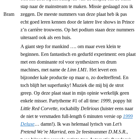
stap naar de mainstream te maken. Missie geslaagd zou ik
Bram
zeggen. De meeste nummers van deze plaat heb ik pas
echt goed leren kennen door de latere live shows in Prince
z’n carrière trouwens. Op het podium staan deze nummers
uiteraard ook als een huis.
A giant step for mankind …. om maar even klein te
beginnen. Een fantastisch en gedurfd experiment: een plaat
met een dominante rol voor synthesizers en drum
machines, met name de
Linn LM1
. Het levert een
bijzonder kale productie op maar o, zo doeltreffend. En
toch blijft het superfunky! Muziek die mij bij de strot
greep. Op deze plaat staat in mijn opinie werkelijk geen
enkele misser. Partytheme #1 of all time:
1999
, poppy hit
Little Red Corvette
, rockabilly
Delirious
(luister eens naar
de niet te versmaden full-length 6 minuten versie op
1999
Deluxe
… damn!). Ik was helemaal lyrisch van
Let’s
Pretend We’re Married
, een 2e feestnummer
D.M.S.R.
,