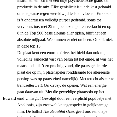
instrumenten. En met een tikje psychedelische glans aan
productie in de mix. Elke genialiteit is uit de kast gehaald
om de paarse regen wereldwijd te laten vloeien. En ook al
is ’t ondertussen volledig purper gedraaid, soms tot
vervelens toe, met 25 miljoen exemplaren verkocht en op
8 in de Top 500 beste albums aller tijden, blijft het een
absolute mijlpaal. We kunnen er niet omheen. Ook ik niet,
in deze top 15.
De plaat kent een enorme drive, het hield dan ook mijn
volledige aandacht vast van begin tot het einde, al was het
maar omdat ik ’t zo prachtig vond, die paars gekleurde
plaat die op mijn platenspeler ronddraaide (de allereerste
persing was op paars vinyl namelijk). Met terecht als eerste
trendsetter
Let’s Go Crazy
, de opener. Wat een energie
gaat daarvan uit. Met die geweldige gitaarsolo op het
Edward
eind… magic! Gevolgd door een verplicht popduetje met
Apollonia, zijn vrouwelijke tegenspeler in gelijknamige
film. De ballad
The Beautiful Ones
geeft ons een diepe