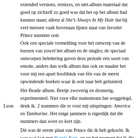
extended versions, remixes, en niet-album materiaal dat
goed op zichzelf zo goed was dat het op het album had
kunnen staan; alleen al
She’s Always In My Hair
dat bij
veel mensen vaak bovenaan lijsten staat van favoriet
Prince nummer ooit.
Ook een speciale vermelding voor het ontwerp van de
hoezen van zowel het album en de singles; de speciaal
ontworpen belettering gaven deze periode een soort van
emotie, anders dan welk album dan ook en maakte het
voor mij een apart hoofdstuk van één van de meest
opwindende boeken waar ik ooit naar heb geluisterd.
Het Beatle album. Beetje zweverig en dromerig,
experimenteel. Niet voor elke mainstream fan weggelegd,
Leon
denk ik. 2 nummers die er voor mij uitspringen:
America
en
Tamborine
. Het enige jammere is eigenlijk dat die
nummers dan weer zo kort zijn.
Dit was de eerste plaat van Prince die ik heb gekocht. Ik
was wat laat met
Purple Rain
, en op het moment dat ik die