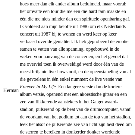
hoes meer dan elk ander album beduimeld, maar vooral;
het omvatte een tour die me een die-hard fam maakte en
één die me niets minder dan een spirituele openbaring gaf.
Ik voldeed aan mijn belofte uit 1986 om elk Nederlands
concert uit 1987 bij te wonen en werd keer op keer
verbaasd over de genialiteit. Ik heb geprobeerd de emotie
samen te vatten van alle spanning, opgebouwd in de
weken voor aanvang van de concerten, en het gevoel dat
me overviel toen ik overweldigd werd door één van de
meest briljante liveshows ooit, en de opeenstapeling van al
die gevoelens in één enkel nummer; de live versie van
Forever In My Life
. Een langere versie dan de kortere
Herman
album versie, openend met een akoestische gitaar en een
zee van flikkerende aanstekers in het Galgenwaard-
stadion, pulserend op de beat van de drumcomputer, vanaf
de voorkant van het podium tot aan de top van het stadion,
leek het alsof de pulserende zee van licht zijn best deed om
de sterren te bereiken in donkerder donker wordende