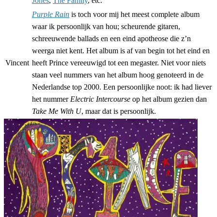
Jones
,
The Family
, etc.
Purple Rain
is toch voor mij het meest complete album
waar ik persoonlijk van hou; scheurende gitaren,
schreeuwende ballads en een eind apotheose die z’n
weerga niet kent. Het album is af van begin tot het eind en
Vincent
heeft Prince vereeuwigd tot een megaster. Niet voor niets
staan veel nummers van het album hoog genoteerd in de
Nederlandse top 2000. Een persoonlijke noot: ik had liever
het nummer
Electric Intercourse
op het album gezien dan
Take Me With U
, maar dat is persoonlijk.