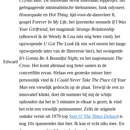
Crystal Ball
. De dubbelaar bevat inderdaad toppertjes: het
geëngageerde minimalistische titelnummer, funk odyssees
Housequake
en
Hot Thing
, tijd-voor-de-dansvloer
It
,
gospel
Forever In My Life
, het ijzersterke sensuele
If I Was
Your Girlfriend
, het magistrale
Strange Relationship
(alhoewel ik de Wendy & Lisa mix nóg beter vind), het
opzwepende
U Got The Look
(ik mis wel enorm het lange
opzwepende intro van de filmversie hier), het swingende
It’s Gonna Be A Beautiful Night
, en het majestueuze
The
Edward
Cross
. Het komt allemaal nog beter samen in de
concertfilm ervan. Helaas een groteske misser hier:
persoonlijk vind ik
I Could Never Take The Place Of Your
Man
een vreselijk gedrocht op de plaat. Terwijl de rest zo
innovatief klinkt, doet dit nummer bij mij de schijn
ophouden dat het in 5 minuten in elkaar is gezet; ik vind
het echt een vreselijk puinnummer. Zelfs de originele
outtake versie uit 1979 (op
Sign O’ The Times Deluxe
) is
nog 10x spannender dan hier. Ik kan er echt niks mee. En