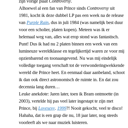
zijn vorige plaat
Controversy
.
Alhoewel al een fan van Prince sinds
Controversy
uit
1981, kocht ik deze dubbel LP pas een week na de release
van
Purple Rain
, dus in juli 1984 (was namelijk best duur
voor een scholier, platen kopen). Meteen was ik er
helemaal weg van, alles wat erop stond was fantastisch.
Punt! Dus ik had nu 2 platen binnen een week van een
lumineuze wereldklasse en tegelijkertijd waren ze voor mij
opzienbarend en toonaangevend. Nu was mij eindelijk
volledige toegang verschaft tot de verwonderingwekkende
wereld die Prince heet. En eenmaal daar aanbeland, schoot
ik dan ook direct astronomisch de ruimte in. En dat zou
decennia lang duren…
Leuke anekdote: Jaren later, toen ik Bram ontmoette (in
2003), vertelde hij pas veel later ingestapt te zijn met
Prince, bij
Lovesexy
.
1999
?! Nooit gekocht, veel te disco!
Hahaha, dat is een grap die nu, 18 jaar later, nog steeds
voorleeft als we naar muziek luisteren.