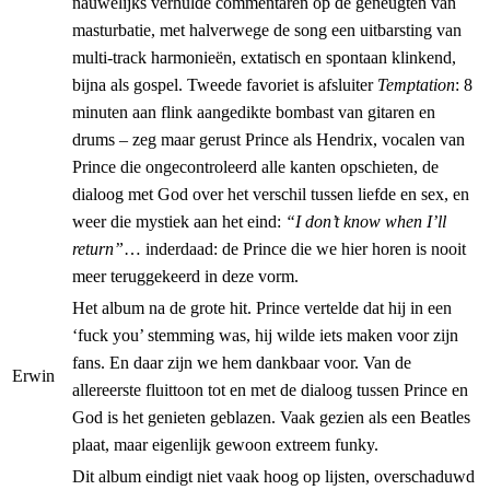
nauwelijks verhulde commentaren op de geneugten van
masturbatie, met halverwege de song een uitbarsting van
multi-track harmonieën, extatisch en spontaan klinkend,
bijna als gospel. Tweede favoriet is afsluiter
Temptation
: 8
minuten aan flink aangedikte bombast van gitaren en
drums – zeg maar gerust Prince als Hendrix, vocalen van
Prince die ongecontroleerd alle kanten opschieten, de
dialoog met God over het verschil tussen liefde en sex, en
weer die mystiek aan het eind:
“I don’t know when I’ll
return”
… inderdaad: de Prince die we hier horen is nooit
meer teruggekeerd in deze vorm.
Het album na de grote hit. Prince vertelde dat hij in een
‘fuck you’ stemming was, hij wilde iets maken voor zijn
fans. En daar zijn we hem dankbaar voor. Van de
Erwin
allereerste fluittoon tot en met de dialoog tussen Prince en
God is het genieten geblazen. Vaak gezien als een Beatles
plaat, maar eigenlijk gewoon extreem funky.
Dit album eindigt niet vaak hoog op lijsten, overschaduwd