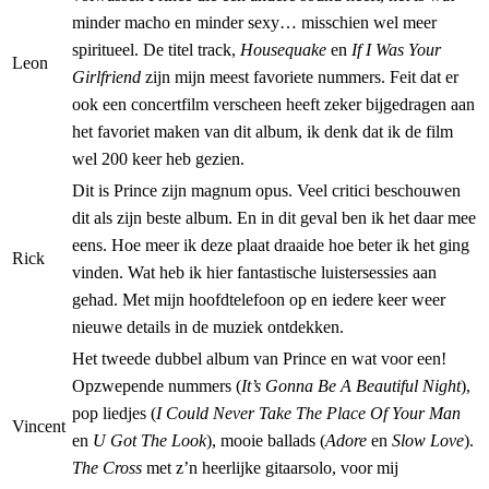
minder macho en minder sexy… misschien wel meer
spiritueel. De titel track,
Housequake
en
If I Was Your
Leon
Girlfriend
zijn mijn meest favoriete nummers. Feit dat er
ook een concertfilm verscheen heeft zeker bijgedragen aan
het favoriet maken van dit album, ik denk dat ik de film
wel 200 keer heb gezien.
Dit is Prince zijn magnum opus. Veel critici beschouwen
dit als zijn beste album. En in dit geval ben ik het daar mee
eens. Hoe meer ik deze plaat draaide hoe beter ik het ging
Rick
vinden. Wat heb ik hier fantastische luistersessies aan
gehad. Met mijn hoofdtelefoon op en iedere keer weer
nieuwe details in de muziek ontdekken.
Het tweede dubbel album van Prince en wat voor een!
Opzwepende nummers (
It’s Gonna Be A Beautiful Night
),
pop liedjes (
I Could Never Take The Place Of Your Man
Vincent
en
U Got The Look
), mooie ballads (
Adore
en
Slow Love
).
The Cross
met z’n heerlijke gitaarsolo, voor mij