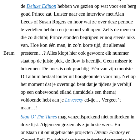
de
Deluxe Edition
hebben we gezien op wat voor een berg
goud Prince zat. Luister naar een interview met Alan
Leeds of Susan Rogers en hoor wat ze over deze periode
te vertellen hebben en je mond valt open. Zelfs de mensen
die zo dichtbij Prince stonden begrijpen er nog steeds niks
van. Hoe kon één man, in zo’n korte tijd, dit allemaal
Bram
presteren…? Alles klopt hier ook gewoon: elk nummer
staat op de juiste plek, de flow is heerlijk. Geen misser te
bekennen. De hoes is ook prachtig. Eén van zijn mooiste.
Dit album bestaat louter uit hoogtepunten voor mij. Net op
het moment dat je overtuigd bent dat je tijdens je verblijf
op een onbewoond eiland (inmiddels een thema)
voldoende hebt aan je
Lovesexy
cd-tje… Vergeet ’t
maar…!
Sign O’ The Times
mag vanzelfsprekend niet ontbreken in
deze lijst. Algemeen gezien als zijn beste werk. En
ontstaan uit onuitgebrachte projecten
Dream Factory
en