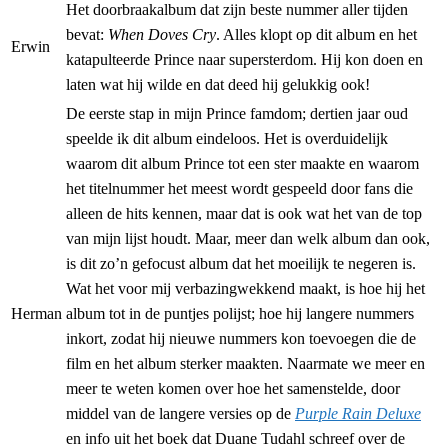
Het doorbraakalbum dat zijn beste nummer aller tijden
bevat:
When Doves Cry
. Alles klopt op dit album en het
Erwin
katapulteerde Prince naar supersterdom. Hij kon doen en
laten wat hij wilde en dat deed hij gelukkig ook!
De eerste stap in mijn Prince famdom; dertien jaar oud
speelde ik dit album eindeloos. Het is overduidelijk
waarom dit album Prince tot een ster maakte en waarom
het titelnummer het meest wordt gespeeld door fans die
alleen de hits kennen, maar dat is ook wat het van de top
van mijn lijst houdt. Maar, meer dan welk album dan ook,
is dit zo’n gefocust album dat het moeilijk te negeren is.
Wat het voor mij verbazingwekkend maakt, is hoe hij het
Herman
album tot in de puntjes polijst; hoe hij langere nummers
inkort, zodat hij nieuwe nummers kon toevoegen die de
film en het album sterker maakten. Naarmate we meer en
meer te weten komen over hoe het samenstelde, door
middel van de langere versies op de
Purple Rain Deluxe
en info uit het boek dat Duane Tudahl schreef over de