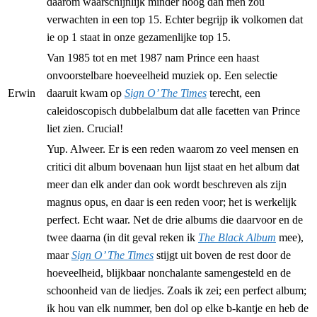
daarom waarschijnlijk minder hoog dan men zou
verwachten in een top 15. Echter begrijp ik volkomen dat
ie op 1 staat in onze gezamenlijke top 15.
Van 1985 tot en met 1987 nam Prince een haast
onvoorstelbare hoeveelheid muziek op. Een selectie
Erwin
daaruit kwam op
Sign O’ The Times
terecht, een
caleidoscopisch dubbelalbum dat alle facetten van Prince
liet zien. Crucial!
Yup. Alweer. Er is een reden waarom zo veel mensen en
critici dit album bovenaan hun lijst staat en het album dat
meer dan elk ander dan ook wordt beschreven als zijn
magnus opus, en daar is een reden voor; het is werkelijk
perfect. Echt waar. Net de drie albums die daarvoor en de
twee daarna (in dit geval reken ik
The Black Album
mee),
maar
Sign O’ The Times
stijgt uit boven de rest door de
hoeveelheid, blijkbaar nonchalante samengesteld en de
schoonheid van de liedjes. Zoals ik zei; een perfect album;
ik hou van elk nummer, ben dol op elke b-kantje en heb de