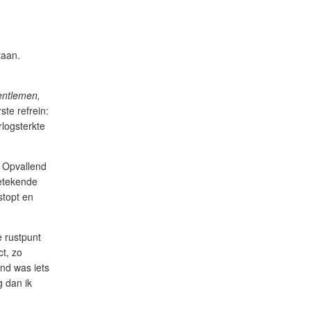
taan.
entlemen,
ste refrein:
rlogsterkte
 Opvallend
betekende
topt en
e rustpunt
t, zo
nd was iets
 dan ik