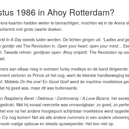
stus 1986 in Ahoy Rotterdam?
ena kaarten hadden weten te bemachtigen, mochten wij in de Arena s
eschermd met grote zwarte doeken.
ld In A Day
steeds luider worden. De lichten gingen uit,
“Ladies and g
 gordijn viel The Revolution in.
Open your heart, open your mind…
Eer
t. Tweede refrein: gordijnen open: Ahoy ontploft. The Revolution op oo
had.
ers aan elkaar reeg in extreem funky medleys en de band dirigeerde.
moment verloren ze Prince uit het oog, want de kleinste handbeweging 
rt. Middels
On the one!
En
Good God!
werd de machine moeiteloos ges
dat hij goed was, maar dit was buitenaards.
van
Raspberry Beret / Delirious / Controversy / A Love Bizarre
, het eerst
edrukt. Wat hij vocaal neerzette was onnavolgbaar: zo goed, zo perfec
 het ene na het andere hoogtepunt schijnbaar moeiteloos werd opgedie
 Cry
nog komen! Net als alle andere nummers in een andere uitvoering
 mooie rustige opbouw en steeds opzwepender. Het kon niet op.