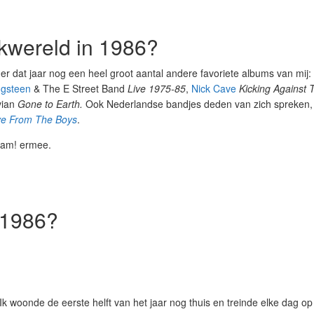
kwereld in 1986?
r dat jaar nog een heel groot aantal andere favoriete albums van mij
ngsteen
& The E Street Band
Live 1975-85
,
Nick Cave
Kicking Against 
vian
Gone to Earth.
Ook Nederlandse bandjes deden van zich spreken
ve From The Boys
.
ham! ermee.
n 1986?
 Ik woonde de eerste helft van het jaar nog thuis en treinde elke dag o