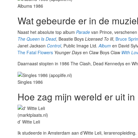
Albums 1986
Wat gebeurde er in de muzie
Naast het absolute top album
Parade
van Prince, verschenen e
The Queen Is Dead
, Beastie Boys
Licensed To Ill
,
Bruce Spri
Janet Jackson
Control
, Public Image Ltd.
Album
en David Syl
The Fatal Flowers
Younger Days
en Claw Boys Claw
With Lo
Daarnaast stopten in 1986 The Clash, Dead Kennedys en W
Singles 1986
Hoe zag mijn wereld er uit i
d’ Witte Leli
Ik studeerde in Amsterdam aan d’Witte Leli, lerarenopleiding.