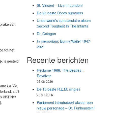
St. Vincent – Live In London!
De 25 beste Doors nummers
Underworld’s spectaculaire album
sprake van
Second Toughest In The Infants
Dr. Octagon
In memoriam: Bunny Wailer 1947-
2021
e tot het
Recente berichten
k is gesteld
Reclame 1966: The Beatles –
Revolver
05-08-2026
aime La Vie
,
De 15 beste R.E.M. singles
rland, sluit
28-07-2026
erk NSFNet
Parliament introduceert alweer een
).
nieuw personage – Dr. Funkenstein!