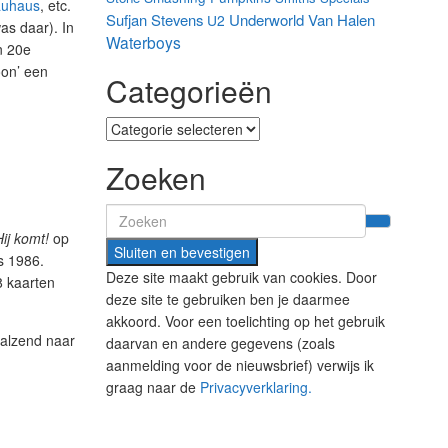
uhaus
, etc.
Sufjan Stevens
Underworld
Van Halen
U2
as daar). In
Waterboys
n 20e
oon’ een
Categorieën
Categorieën
Zoeken
Search
for:
Hij komt!
op
s 1986.
Deze site maakt gebruik van cookies. Door
8 kaarten
deze site te gebruiken ben je daarmee
akkoord. Voor een toelichting op het gebruik
halzend naar
daarvan en andere gegevens (zoals
aanmelding voor de nieuwsbrief) verwijs ik
graag naar de
Privacyverklaring.