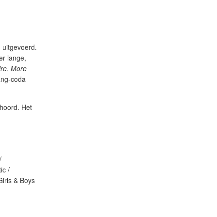
 uitgevoerd.
er lange,
ire
,
More
zang-coda
ehoord. Het
/
ic /
Girls & Boys