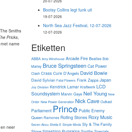
20-07-2026
Bootsy Collins legt funk uit
19-07-2026
North Sea Jazz Festival, 12-07-2026
: The Smiths
12-07-2026
The Pricks
,
, met name
Etiketten
Arcade Fire
Beatles
ABBA
Bob
Amy Winehouse
Bruce Springsteen
Cat Power
Marley
David Bowie
Crass
Cure
D'Angelo
Clash
Japan
David Sylvian
Frank Zappa
Fatal Flowers
LCD
Kendrick Lamar
Kraftwerk
Joy Division
Neil Young
Soundsystem
Marvin Gaye
New
Nick Cave
New Power Generation
Outkast
Order
Prince
Parliament
Public Enemy
Roxy Music
Rolling Stones
Queen
Ramones
Sly & The Family
Sezen Aksu
Sheila E
Simple Minds
p en neer
Smashing Pumpkins
Stone
Smiths
Specials