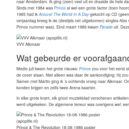
naar Amsterdam. Ik ging (zeer) veel uit en draaide de hele d
Sinds mei 1984 was
Prince
al wel een grote factor (toen hoor
1985 had ik
Around The World In A Day
gekocht op CD (geen s
verjaardag kreeg ik de (destijds net uitgekomen) singles
Kiss
v
Prince nummer was). Eind maart 1986 kwam
Parade
uit. Dez
VVV Alkmaar
Wat gebeurde er voorafgaan
Medio juli kwam het grote nieuws:
Prince
zou voor het eerst 
de cover staan. Niet alleen was daar de aankondiging; hij z
Samen met Martin ging ik ’s ochtends vroeg naar Alkmaar. O
konden krijgen en zelfs twee Arena kaarten.
In elke grote krant, elk groot muziekblad verschenen artike
werd uitgekeken. De algemene teneur was overigens wel: eerst
Prince & The Revolution 18-08-1986 poster