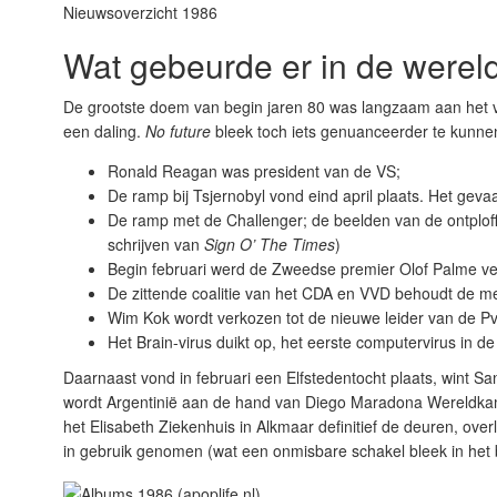
Nieuwsoverzicht 1986
Wat gebeurde er in de werel
De grootste doem van begin jaren 80 was langzaam aan het ve
een daling.
No future
bleek toch iets genuanceerder te kunne
Ronald Reagan was president van de VS;
De ramp bij Tsjernobyl vond eind april plaats. Het gev
De ramp met de Challenger; de beelden van de ontploffe
schrijven van
Sign O’ The Times
)
Begin februari werd de Zweedse premier Olof Palme ve
De zittende coalitie van het CDA en VVD behoudt de m
Wim Kok wordt verkozen tot de nieuwe leider van de P
Het Brain-virus duikt op, het eerste computervirus in de
Daarnaast vond in februari een Elfstedentocht plaats, wint 
wordt Argentinië aan de hand van Diego Maradona Wereldkampi
het Elisabeth Ziekenhuis in Alkmaar definitief de deuren, o
in gebruik genomen (wat een onmisbare schakel bleek in het be