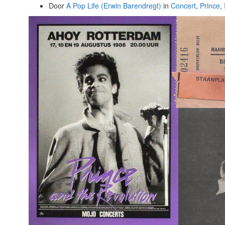
Door
A Pop Life (Erwin Barendregt)
in
Concert
,
Prince
,