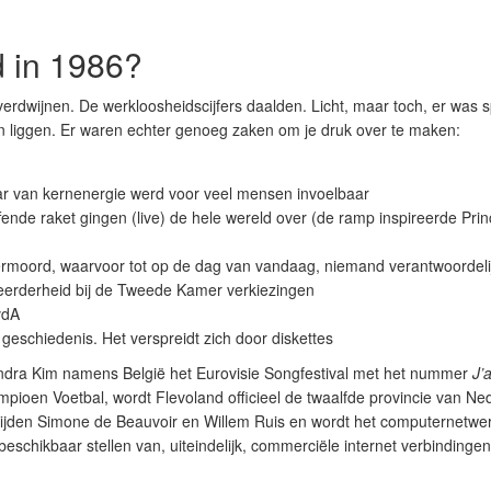
d in 1986?
rdwijnen. De werkloosheidscijfers daalden. Licht, maar toch, er was 
n liggen. Er waren echter genoeg zaken om je druk over te maken:
aar van kernenergie werd voor veel mensen invoelbaar
nde raket gingen (live) de hele wereld over (de ramp inspireerde Princ
rmoord, waarvoor tot op de dag van vandaag, niemand verantwoordelij
eerderheid bij de Tweede Kamer verkiezingen
vdA
 geschiedenis. Het verspreidt zich door diskettes
Sandra Kim namens België het Eurovisie Songfestival met het nummer
J’
oen Voetbal, wordt Flevoland officieel de twaalfde provincie van Nede
verlijden Simone de Beauvoir en Willem Ruis en wordt het computernetw
schikbaar stellen van, uiteindelijk, commerciële internet verbindingen