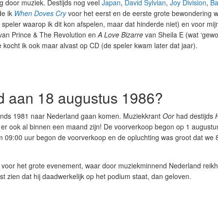
ag door muziek. Destijds nog veel
Japan
,
David Sylvian
,
Joy Division
,
Ba
de ik
When Doves Cry
voor het eerst en de eerste grote bewondering w
peler waarop ik dit kon afspelen, maar dat hinderde niet) en voor mij
an Prince & The Revolution en
A Love Bizarre
van Sheila E (wat ‘gew
e kocht ik ook maar alvast op CD (de speler kwam later dat jaar).
d aan 18 augustus 1986?
sinds 1981 naar Nederland gaan komen. Muziekkrant
Oor
had destijds
ou er ook al binnen een maand zijn! De voorverkoop begon op 1 augustu
m 09:00 uur begon de voorverkoop en de opluchting was groot dat we 
len voor het grote evenement, waar door muziekminnend Nederland reik
 zien dat hij daadwerkelijk op het podium staat, dan geloven.