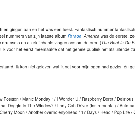
ichten gingen aan en het was een feest. Fantastisch nummer fantastisch
el nummers van zijn laatste album
Parade
.
America
was de eerste, ze
e drumsolo en allerlei chants vlogen ons om de oren (
The Roof Is On F
r ik voor het eerst meemaakte dat het gehele publiek het afsluitende 
taard. Ik kon niet geloven wat ik net voor mijn ogen had gezien én g
 Position / Manic Monday ¹ / I Wonder U / Raspberry Beret / Delirious 
hat Doggie In The Window? / Lady Cab Driver (instrumental) / Automat
Cherry Moon / Anotherloverholenyohead / 17 Days / Head / Pop Life / 