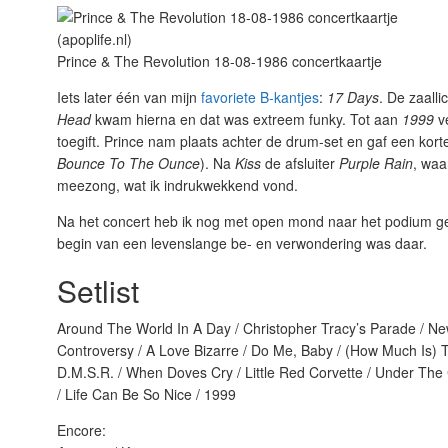
Prince & The Revolution 18-08-1986 concertkaartje
Iets later één van mijn
favoriete B-kantjes
:
17 Days
. De zaall
Head
kwam hierna en dat was extreem funky. Tot aan
1999
ve
toegift. Prince nam plaats achter de drum-set en gaf een kort
Bounce To The Ounce
). Na
Kiss
de afsluiter
Purple Rain
, waa
meezong, wat ik indrukwekkend vond.
Na het concert heb ik nog met open mond naar het podium ges
begin van een levenslange be- en verwondering was daar.
Setlist
Around The World In A Day / Christopher Tracy’s Parade / New
Controversy / A Love Bizarre / Do Me, Baby / (How Much Is) T
D.M.S.R. / When Doves Cry / Little Red Corvette / Under The 
/ Life Can Be So Nice / 1999
Encore: