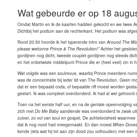
Wat gebeurde er op 18 augu
Omdat Martin en ik de kaarten hadden gekocht en we twee Ar
Dichtbij het podium aan de rechterkant. Het podium was afg
Rond 20:30 hoorde ik het typerende intro van
Around The Wor
please welcome Prince & The Revolution!”
Achter het gesloten
gordijnen nog dicht, tweede couplet gordijnen nog steeds dich
en het onbetwiste middelpunt Prince die er (heel veel) zin in 
Wat volgde was een soulrevue, waarbij Prince meerdere numm
was de concentratie bij ieder lid van The Revolution. Geen 
dat er een bepaald coda, of bepaalde riff moest worden gesta
gestart. Ik was compleet overdonderd. Ik had al wel gehoord 
Toen na het eerste half uur, en na de geniale opeenvolging 
zich met
Do Me Baby
aandiende was overdonderd te zwak uitg
zuiver, zo vol van soul en gospel. De achteloosheid waarmee
dat ik nog nooit had meegemaakt. En dan moest
When Doves
kende (iets wat hij tot aan zijn dood zou volhouden) met een