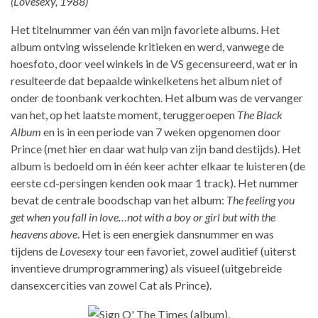
(Lovesexy, 1988)
Het titelnummer van één van mijn favoriete albums. Het
album ontving wisselende kritieken en werd, vanwege de
hoesfoto, door veel winkels in de VS gecensureerd, wat er in
resulteerde dat bepaalde winkelketens het album niet of
onder de toonbank verkochten. Het album was de vervanger
van het, op het laatste moment, teruggeroepen
The Black
Album
en is in een periode van 7 weken opgenomen door
Prince (met hier en daar wat hulp van zijn band destijds). Het
album is bedoeld om in één keer achter elkaar te luisteren (de
eerste cd-persingen kenden ook maar 1 track). Het nummer
bevat de centrale boodschap van het album:
The feeling you
get when you fall in love…not with a boy or girl but with the
heavens above
. Het is een energiek dansnummer en was
tijdens de
Lovesexy
tour een favoriet, zowel auditief (uiterst
inventieve drumprogrammering) als visueel (uitgebreide
dansexcercities van zowel Cat als Prince).