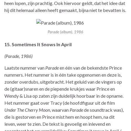
heen lopen, zijn prachtig. Ook hiervoor geldt, dat het idee dat
hij dit helemaal alleen heeft gemaakt, bijna niet te bevatten is.
Parade (album), 1986
15. Sometimes It Snows In April
(Parade, 1986)
Laatste nummer van
Parade
en één van de bekendste Prince
nummers. Het nummer is in één take opgenomen en deze is,
zonder overdubs, uitgebracht. Het geluid van de vingers op
de (gitaar)snaren en de piepende krukjes waar Prince en
Wendy & Lisa op zaten zijn duidelijk hoorbaar in de opname.
Het nummer gaat over Tracy (de hoofdfiguur uit de film
Under The Cherry Moon
, waarvan
Parade
de soundtrack was),
die is gestorven en Prince mist hem en hoopt hem, na dit
leven, weer te zien. De tekst is gevoelig en inlevend en
accepteert het onvermijdelijke:
Sometimes it snows in April /