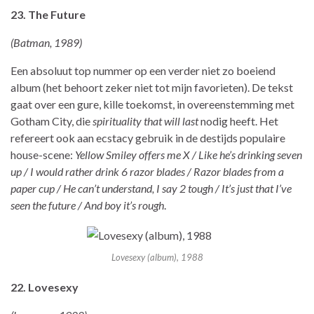
23. The Future
(Batman, 1989)
Een absoluut top nummer op een verder niet zo boeiend
album (het behoort zeker niet tot mijn favorieten). De tekst
gaat over een gure, kille toekomst, in overeenstemming met
Gotham City, die
spirituality that will last
nodig heeft. Het
refereert ook aan ecstacy gebruik in de destijds populaire
house-scene:
Yellow Smiley offers me X / Like he’s drinking seven
up / I would rather drink 6 razor blades / Razor blades from a
paper cup / He can’t understand, I say 2 tough / It’s just that I’ve
seen the future / And boy it’s rough
.
Lovesexy (album), 1988
22. Lovesexy