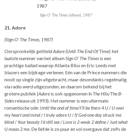
Sign O’ The Times (album), 1987
21. Adore
(Sign O’ The Times, 1987)
Oorspronkelijk getiteld
Adore (Until The End Of Time)
: het
laatste nummer van het album
Sign O’ The Times
is een
prachtige ballad waarop Atlanta Bliss en Eric Leeds met
blazers een bijdrage verlenen. Eén van de Prince nummers die
nooit op single zijn uitgebracht, maar desondanks regelmatig
via radio werd uitgezonden, en daarom bekend bij het
grotere publiek (
Adore
is ook opgenomen in
The Hits/The B-
Sides
release uit 1993). Het nummer is een uitermate
romantische ode:
Until the end of time/I’ll be there 4 U / U own
my heart and mind / I truly adore U / If God one day struck me
blind / Your beauty I’d still see / Love is 2 weak 2 define / Just what
U mean 2 me
. De liefde is zo puur en vol overgave dat zelfs de