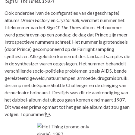
(Sign O’ The Times, 1987)
Ook onderdeel van de configuraties van de (geschrapte)
albums
Dream Factory
en
Crystal Ball
, werd het nummer het
titelnummer van het
Sign O’ The Times
album. Het nummer
werd geschreven op een zondag; de dag dat Prince zijn meer
introspectieve nummers schreef. Het nummer is grotendeels
(door Prince) gecomponeerd op de Fairlight sampling
synthesizer. Alle geluiden komen uit de standaard samples die
in de synthesizer waren opgeslagen. Het nummer behandelt
verschillende socio-politieke problemen, zoals AIDS, bende
gerelateerd geweld, natuurrampen, armoede, drugsmisbruik,
de ramp met de Space Shuttle Challenger en de dreiging van
de nucleaire holocaust. Destijds was dit de aankondiging van
het dubbel-album dat uit zou gaan komen eind maart 1987.
Dit was een prima opmaat tot het geniale album dat zou gaan
volgen. Topnummer.