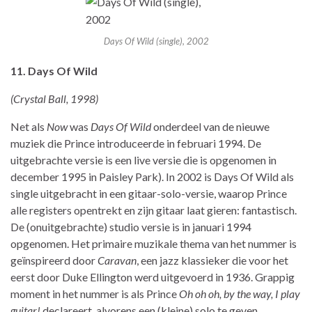
Days Of Wild (single), 2002
11. Days Of Wild
(Crystal Ball, 1998)
Net als
Now
was
Days Of Wild
onderdeel van de nieuwe
muziek die Prince introduceerde in februari 1994. De
uitgebrachte versie is een live versie die is opgenomen in
december 1995 in Paisley Park). In 2002 is Days Of Wild als
single uitgebracht in een gitaar-solo-versie, waarop Prince
alle registers opentrekt en zijn gitaar laat gieren: fantastisch.
De (onuitgebrachte) studio versie is in januari 1994
opgenomen. Het primaire muzikale thema van het nummer is
geïnspireerd door
Caravan
, een jazz klassieker die voor het
eerst door Duke Ellington werd uitgevoerd in 1936. Grappig
moment in het nummer is als Prince
Oh oh oh, by the way, I play
guitar!
declareert, alvorens een (kleine) solo te geven.