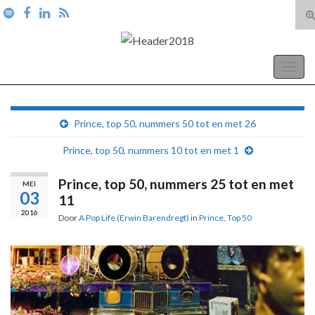
T
zo
Search for:
A Pop Life
Togg
navig
Prince, top 50, nummers 50 tot en met 26
Prince, top 50, nummers 10 tot en met 1
Prince, top 50, nummers 25 tot en met
MEI
03
11
2016
Door
A Pop Life (Erwin Barendregt)
in
Prince
,
Top 50