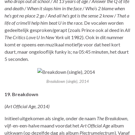
who drops out at school / At 13 years of age / Answer the Q of life
and death / When it slaps him in the face / Who’s 2 blame when
he’s got no place 2 go / And all he’s got is the sense 2 know / That a
life of crime’ll help him beat U in the race
. De vocalen worden
gedeeltelijk gesproken/gerapt (zoals Prince ook al deed in
All
The Critics Love U In New York
uit 1982). Ook in dit nummer
komt er opeens een muzikaal motiefje voor dat heel kort
duurt, maar ongelooflijk funky is; na 05:45 minuten, het duurt
5 seconden.
Breakdown (single), 2014
19. Breakdown
(Art Official Age, 2014)
Initieel uitgekomen als single, onder de naam
The Breakdown
,
vijf-en-een-halve maand voordat het
Art Official Age
album
uitkwam (op dezelfde dag als album
Plectrumelectrum
). Vanaf