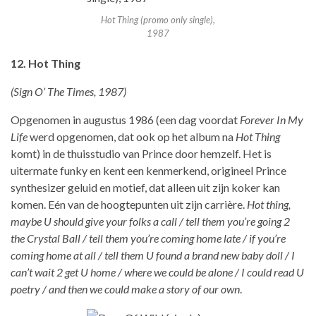
Hot Thing (promo only single),
1987
12. Hot Thing
(Sign O’ The Times, 1987)
Opgenomen in augustus 1986 (een dag voordat
Forever In My
Life
werd opgenomen, dat ook op het album na
Hot Thing
komt) in de thuisstudio van Prince door hemzelf. Het is
uitermate funky en kent een kenmerkend, origineel Prince
synthesizer geluid en motief, dat alleen uit zijn koker kan
komen. Eén van de hoogtepunten uit zijn carrière.
Hot thing,
maybe U should give your folks a call / tell them you’re going 2
the Crystal Ball / tell them you’re coming home late / if you’re
coming home at all / tell them U found a brand new baby doll / I
can’t wait 2 get U home / where we could be alone / I could read U
poetry / and then we could make a story of our own
.