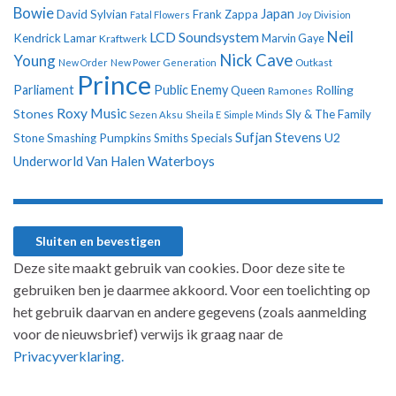
Bowie
Japan
David Sylvian
Frank Zappa
Fatal Flowers
Joy Division
Neil
LCD Soundsystem
Kendrick Lamar
Kraftwerk
Marvin Gaye
Nick Cave
Young
New Order
New Power Generation
Outkast
Prince
Parliament
Public Enemy
Rolling
Queen
Ramones
Roxy Music
Stones
Sly & The Family
Sezen Aksu
Sheila E
Simple Minds
Sufjan Stevens
U2
Stone
Smashing Pumpkins
Smiths
Specials
Underworld
Van Halen
Waterboys
Deze site maakt gebruik van cookies. Door deze site te
gebruiken ben je daarmee akkoord. Voor een toelichting op
het gebruik daarvan en andere gegevens (zoals aanmelding
voor de nieuwsbrief) verwijs ik graag naar de
Privacyverklaring.