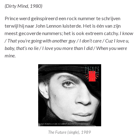
(Dirty Mind, 1980)
Prince werd geïnspireerd een rock nummer te schrijven
terwijl hij naar John Lennon luisterde. Het is één van zijn
meest gecoverde nummers; het is ook extreem catchy.
I know
/ That you’re going with another guy / I don’t care / Cuz I love u,
baby, that’s no lie / I love you more than I did / When you were
mine
.
The Future (single), 1989