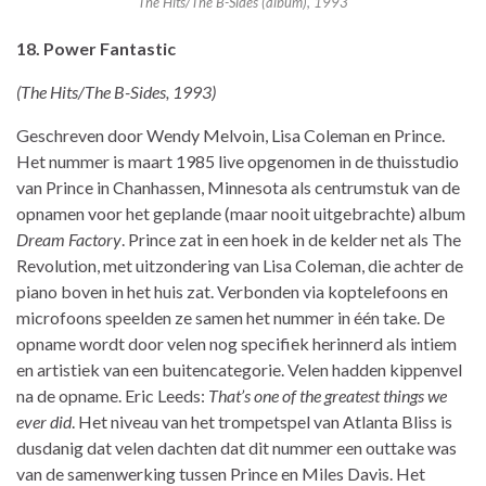
The Hits/The B-Sides (album), 1993
18. Power Fantastic
(The Hits/The B-Sides, 1993)
Geschreven door Wendy Melvoin, Lisa Coleman en Prince.
Het nummer is maart 1985 live opgenomen in de thuisstudio
van Prince in Chanhassen, Minnesota als centrumstuk van de
opnamen voor het geplande (maar nooit uitgebrachte) album
Dream Factory
. Prince zat in een hoek in de kelder net als The
Revolution, met uitzondering van Lisa Coleman, die achter de
piano boven in het huis zat. Verbonden via koptelefoons en
microfoons speelden ze samen het nummer in één take. De
opname wordt door velen nog specifiek herinnerd als intiem
en artistiek van een buitencategorie. Velen hadden kippenvel
na de opname. Eric Leeds:
That’s one of the greatest things we
ever did
. Het niveau van het trompetspel van Atlanta Bliss is
dusdanig dat velen dachten dat dit nummer een outtake was
van de samenwerking tussen Prince en Miles Davis. Het