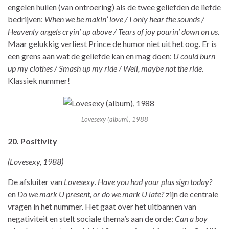
engelen huilen (van ontroering) als de twee geliefden de liefde
bedrijven:
When we be makin’ love / I only hear the sounds /
Heavenly angels cryin’ up above / Tears of joy pourin’ down on us
.
Maar gelukkig verliest Prince de humor niet uit het oog. Er is
een grens aan wat de geliefde kan en mag doen:
U could burn
up my clothes / Smash up my ride / Well, maybe not the ride
.
Klassiek nummer!
Lovesexy (album), 1988
20. Positivity
(Lovesexy, 1988)
De afsluiter van
Lovesexy
.
Have you had your plus sign today?
en
Do we mark U present, or do we mark U late?
zijn de centrale
vragen in het nummer. Het gaat over het uitbannen van
negativiteit en stelt sociale thema’s aan de orde:
Can a boy