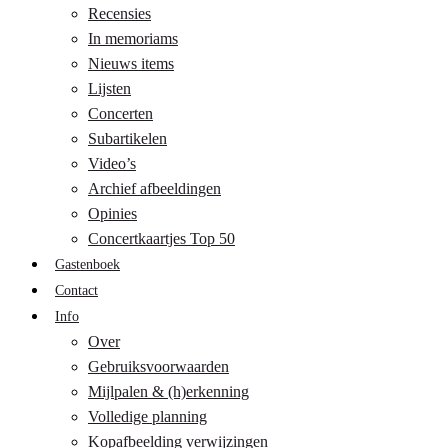
Recensies
In memoriams
Nieuws items
Lijsten
Concerten
Subartikelen
Video’s
Archief afbeeldingen
Opinies
Concertkaartjes Top 50
Gastenboek
Contact
Info
Over
Gebruiksvoorwaarden
Mijlpalen & (h)erkenning
Volledige planning
Kopafbeelding verwijzingen