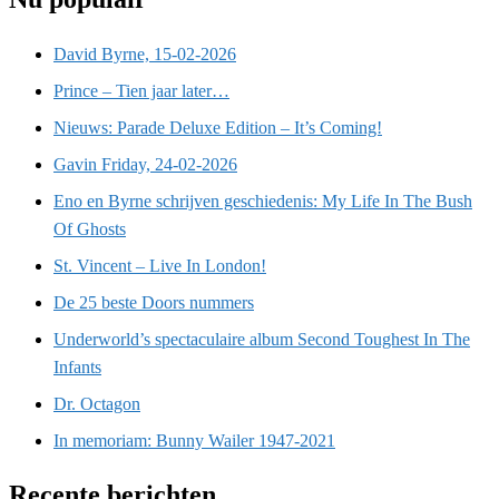
David Byrne, 15-02-2026
Prince – Tien jaar later…
Nieuws: Parade Deluxe Edition – It’s Coming!
Gavin Friday, 24-02-2026
Eno en Byrne schrijven geschiedenis: My Life In The Bush
Of Ghosts
St. Vincent – Live In London!
De 25 beste Doors nummers
Underworld’s spectaculaire album Second Toughest In The
Infants
Dr. Octagon
In memoriam: Bunny Wailer 1947-2021
Recente berichten