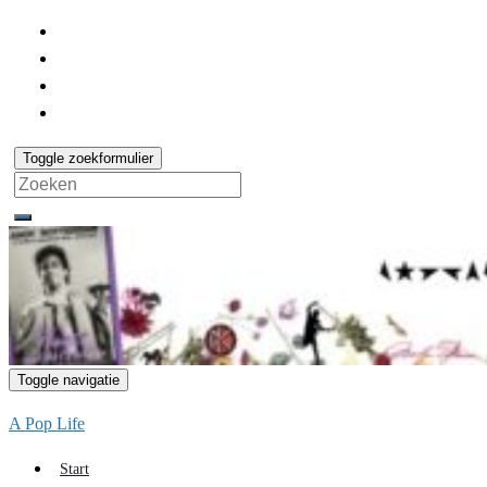
Toggle zoekformulier
Search
for:
Toggle navigatie
A Pop Life
Start