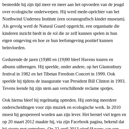
besteedde hij zijn tijd meer en meer aan het opvoeden van de jeugd
over ecologische onderwerpen. Hij werd mede-oprichter van het
Northwind Undersea Institute (een oceanografisch kinder museum).
Als gevolg werd de Natural Guard opgericht, een organisatie die
kinderen inzicht biedt in de rol die ze zelf kunnen spelen in hun
eigen omgeving en hoe ze hun leefomgeving positief kunnen
beïnvloeden.
Gedurende de jaren (19)80 en (19)90 bleef Havens touren en
albums uitbrengen. Hij speelde, onder andere, op het Glastonbury
festival in 1982 en het Tibetan Freedom Concert in 1999. Ook
speelde hij tijdens de inauguratie van President Bill Clinton in 1993.
Tevens leende hij zijn stem aan verschillende reclame spotjes.
Ook hierna bleef hij regelmatig optreden. Hij ontving meerdere
onderscheidingen voor zijn muziek en ecologische werk. In 2010
moest hij geopereerd worden aan zijn lever. Het herstel viel tegen en
op 20 maart 2012 maakte hij, via zijn Facebook pagina, bekend dat
hij stopte met optredens. Op 22 april 2013 stierf Havens aan een