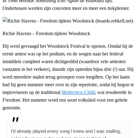
In 1968 bereikte
Something Else Again
de Billboard lijst.
Ondertussen werden zijn concerten meer en meer een trekpleister.
Richie Havens – Freedom tijdens Woodstock
Hij werd gevraagd het Woodstock Festival te openen. Omdat hij de
eerste artiest was op het podium, en de wegen naar het festival
inmiddels compleet waren dichtgeslibd (waardoor vele artiesten
vastzaten in het verkeer), duurde zijn optreden bijna drie (!) uur. Hij
werd meerdere malen terug geroepen voor toegiften. Op het laatst
had hij geen nummer meer over in zijn repertoire, zodat hij begon te
improviseren op de traditional
Motherless Child
, wat resulteerde in
Freedom
. Het nummer werd een soort volkslied voor een gehele
generatie.
I’d already played every song I knew and I was stalling,