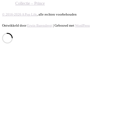
Collectie – Prince
© 2016-2026 A Pop Life
, alle rechten voorbehouden
Ontwikkeld door
Erwin Barendregt
| Gebouwd met
WordPress