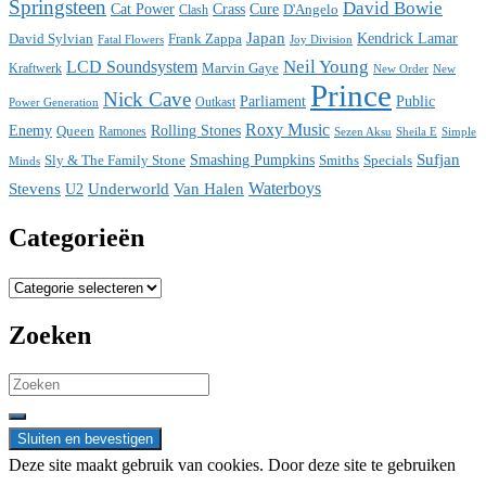
Springsteen
David Bowie
Cat Power
Crass
Cure
D'Angelo
Clash
Japan
David Sylvian
Frank Zappa
Kendrick Lamar
Fatal Flowers
Joy Division
Neil Young
LCD Soundsystem
Kraftwerk
Marvin Gaye
New
New Order
Prince
Nick Cave
Parliament
Public
Power Generation
Outkast
Roxy Music
Enemy
Rolling Stones
Queen
Ramones
Sezen Aksu
Sheila E
Simple
Sufjan
Sly & The Family Stone
Smashing Pumpkins
Smiths
Specials
Minds
Waterboys
Stevens
Underworld
Van Halen
U2
Categorieën
Categorieën
Zoeken
Search
for:
Deze site maakt gebruik van cookies. Door deze site te gebruiken