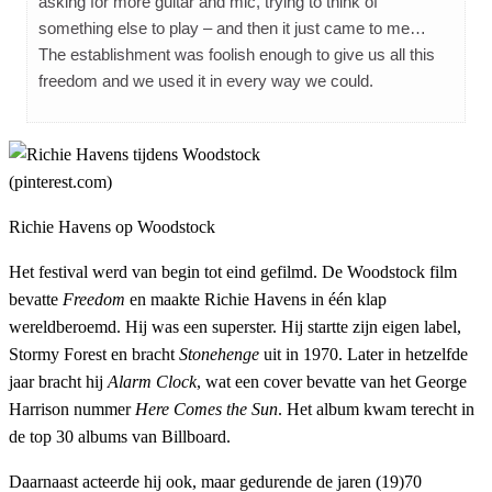
asking for more guitar and mic, trying to think of
something else to play – and then it just came to me…
The establishment was foolish enough to give us all this
freedom and we used it in every way we could.
Richie Havens op Woodstock
Het festival werd van begin tot eind gefilmd. De Woodstock film
bevatte
Freedom
en maakte Richie Havens in één klap
wereldberoemd. Hij was een superster. Hij startte zijn eigen label,
Stormy Forest en bracht
Stonehenge
uit in 1970. Later in hetzelfde
jaar bracht hij
Alarm Clock
, wat een cover bevatte van het George
Harrison nummer
Here Comes the Sun
. Het album kwam terecht in
de top 30 albums van Billboard.
Daarnaast acteerde hij ook, maar gedurende de jaren (19)70