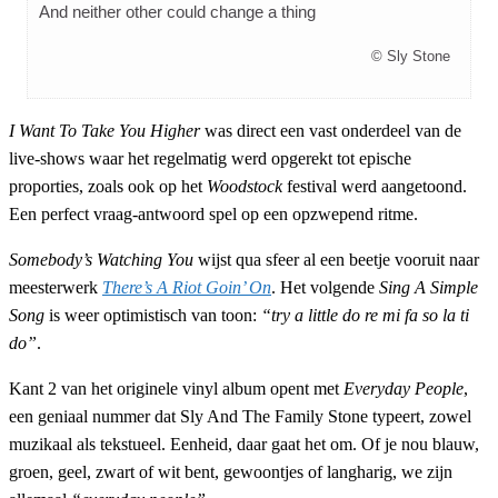
And neither other could change a thing
© Sly Stone
I Want To Take You Higher
was direct een vast onderdeel van de
live-shows waar het regelmatig werd opgerekt tot epische
proporties, zoals ook op het
Woodstock
festival werd aangetoond.
Een perfect vraag-antwoord spel op een opzwepend ritme.
Somebody’s Watching You
wijst qua sfeer al een beetje vooruit naar
meesterwerk
There’s A Riot Goin’ On
. Het volgende
Sing A Simple
Song
is weer optimistisch van toon:
“try a little do re mi fa so la ti
do”
.
Kant 2 van het originele vinyl album opent met
Everyday People
,
een geniaal nummer dat Sly And The Family Stone typeert, zowel
muzikaal als tekstueel. Eenheid, daar gaat het om. Of je nou blauw,
groen, geel, zwart of wit bent, gewoontjes of langharig, we zijn