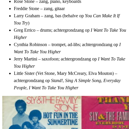
Rose Stone – zang, piano, keyboards
Freddie Stone – zang, gitaar
Larry Graham – zang, bas (behalve op
You Can Make It If
You Try
)
Greg Errico – drums; achtergrondzang op
I Want To Take You
Higher
Cynthia Robinson – trompet, ad-libs; achtergrondzang op
I
Want To Take You Higher
Jerry Martini – saxofoon; achtergrondzang op
I Want To Take
You Higher
Little Sister (Vet Stone, Mary McCreary, Elva Mouton) –
achtergrondzang op
Stand!
,
Sing A Simple Song
,
Everyday
People
,
I Want To Take You Higher