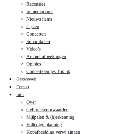
Recensies
In memoriams
Nieuws items
Lijsten
Concerten
Subartikelen
Video’s
Archief afbeeldingen
Opinies
Concertkaartjes Top 50
Gastenboek
Contact
Info
Over
Gebruiksvoorwaarden
Mijlpalen & (h)erkenning
Volledige planning
Kopafbeelding verwijzingen