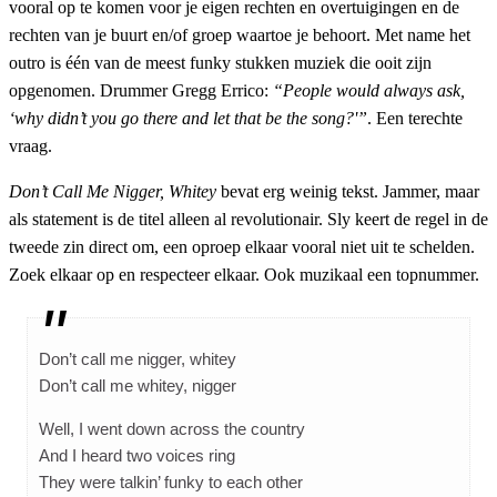
vooral op te komen voor je eigen rechten en overtuigingen en de
rechten van je buurt en/of groep waartoe je behoort. Met name het
outro is één van de meest funky stukken muziek die ooit zijn
opgenomen. Drummer Gregg Errico:
“People would always ask,
‘why didn’t you go there and let that be the song?'”
. Een terechte
vraag.
Don’t Call Me Nigger, Whitey
bevat erg weinig tekst. Jammer, maar
als statement is de titel alleen al revolutionair. Sly keert de regel in de
tweede zin direct om, een oproep elkaar vooral niet uit te schelden.
Zoek elkaar op en respecteer elkaar. Ook muzikaal een topnummer.
Don’t call me nigger, whitey
Don’t call me whitey, nigger
Well, I went down across the country
And I heard two voices ring
They were talkin’ funky to each other