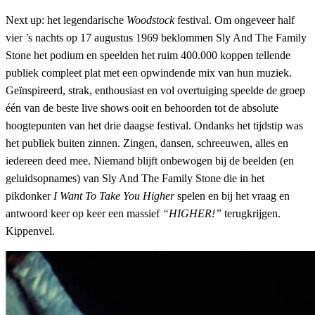
Next up: het legendarische
Woodstock
festival. Om ongeveer half
vier ’s nachts op 17 augustus 1969 beklommen Sly And The Family
Stone het podium en speelden het ruim 400.000 koppen tellende
publiek compleet plat met een opwindende mix van hun muziek.
Geïnspireerd, strak, enthousiast en vol overtuiging speelde de groep
één van de beste live shows ooit en behoorden tot de absolute
hoogtepunten van het drie daagse festival. Ondanks het tijdstip was
het publiek buiten zinnen. Zingen, dansen, schreeuwen, alles en
iedereen deed mee. Niemand blijft onbewogen bij de beelden (en
geluidsopnames) van Sly And The Family Stone die in het
pikdonker
I Want To Take You Higher
spelen en bij het vraag en
antwoord keer op keer een massief
“HIGHER!”
terugkrijgen.
Kippenvel.