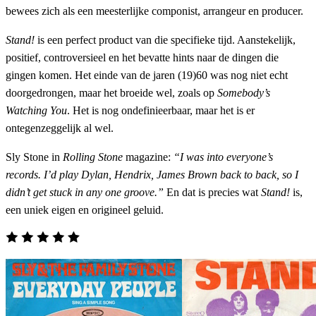
bewees zich als een meesterlijke componist, arrangeur en producer.
Stand!
is een perfect product van die specifieke tijd. Aanstekelijk,
positief, controversieel en het bevatte hints naar de dingen die
gingen komen. Het einde van de jaren (19)60 was nog niet echt
doorgedrongen, maar het broeide wel, zoals op
Somebody’s
Watching You
. Het is nog ondefinieerbaar, maar het is er
ontegenzeggelijk al wel.
Sly Stone in
Rolling Stone
magazine:
“I was into everyone’s
records. I’d play Dylan, Hendrix, James Brown back to back, so I
didn’t get stuck in any one groove.”
En dat is precies wat
Stand!
is,
een uniek eigen en origineel geluid.