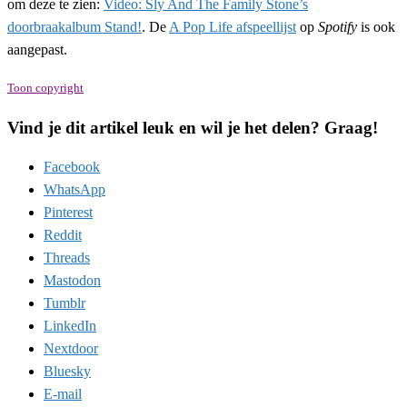
om deze te zien:
Video: Sly And The Family Stone’s
doorbraakalbum Stand!
. De
A Pop Life afspeellijst
op
Spotify
is ook
aangepast.
Toon copyright
Vind je dit artikel leuk en wil je het delen? Graag!
Facebook
WhatsApp
Pinterest
Reddit
Threads
Mastodon
Tumblr
LinkedIn
Nextdoor
Bluesky
E-mail