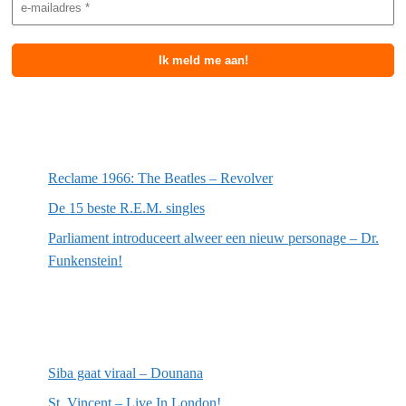
Meest recente berichten
Reclame 1966: The Beatles – Revolver
De 15 beste R.E.M. singles
Parliament introduceert alweer een nieuw personage – Dr.
Funkenstein!
Meest recente recensies
Siba gaat viraal – Dounana
St. Vincent – Live In London!