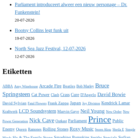
Parliament introduceert alweer een nieuw personage – Dr.
Funkenstein!
20-07-2026
Bootsy Collins legt funk uit
19-07-2026
North Sea Jazz Festival, 12-07-2026
12-07-2026
Etiketten
Bruce
Arcade Fire
ABBA
Beatles
Bob Marley
Amy Winehouse
Springsteen
David Bowie
Cat Power
Crass
Cure
D'Angelo
Clash
Japan
David Sylvian
Frank Zappa
Kendrick Lamar
Fatal Flowers
Joy Division
Neil Young
LCD Soundsystem
Kraftwerk
Marvin Gaye
New
New Order
Prince
Nick Cave
Parliament
Public
Power Generation
Outkast
Roxy Music
Enemy
Rolling Stones
Queen
Ramones
Sezen Aksu
Sheila E
Simple
Sufjan
Sly & The Family Stone
Smashing Pumpkins
Smiths
Specials
Minds