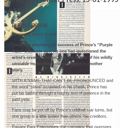
PURPLE DRAIN
Stories by Bruce Orwall
Since the phenomenal success of Prince’s “Purple
Rain” a decade ago, no one has questioned the
Prince – The Gold Experience
artist’s creative genius. But the status of his wildly
voorbeschouwing- Oor 17 26-08-1995 (2)
unstable multimillion-dollar empire is another
story.
WITH A NAME THAT CAN’T BE PRONOUNCED and
the word “slave” scrawled on his cheek, Prince has
put his faithful through a mighty test of patience in the
past year.
Fans may be put off by Prince’s oddball star turns, but
one group is a little testier than others: his creditors.
Paisley Park Enterprises, the company that oversees