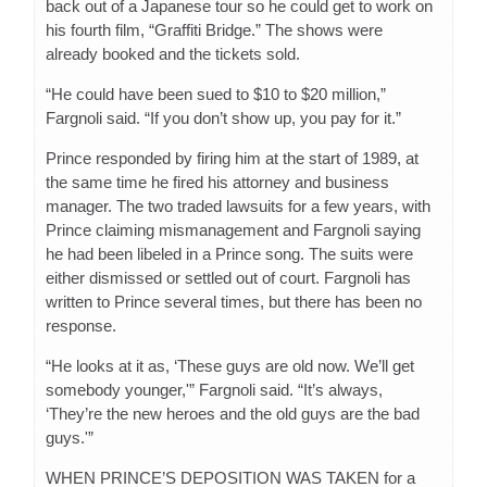
back out of a Japanese tour so he could get to work on
his fourth film, “Graffiti Bridge.” The shows were
already booked and the tickets sold.
“He could have been sued to $10 to $20 million,”
Fargnoli said. “If you don’t show up, you pay for it.”
Prince responded by firing him at the start of 1989, at
the same time he fired his attorney and business
manager. The two traded lawsuits for a few years, with
Prince claiming mismanagement and Fargnoli saying
he had been libeled in a Prince song. The suits were
either dismissed or settled out of court. Fargnoli has
written to Prince several times, but there has been no
response.
“He looks at it as, ‘These guys are old now. We’ll get
somebody younger,'” Fargnoli said. “It’s always,
‘They’re the new heroes and the old guys are the bad
guys.'”
WHEN PRINCE’S DEPOSITION WAS TAKEN for a