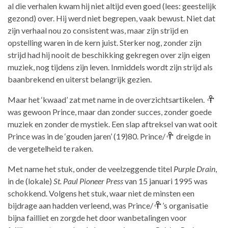
al die verhalen kwam hij niet altijd even goed (lees: geestelijk
gezond) over. Hij werd niet begrepen, vaak bewust. Niet dat
zijn verhaal nou zo consistent was, maar zijn strijd en
opstelling waren in de kern juist. Sterker nog, zonder zijn
strijd had hij nooit de beschikking gekregen over zijn eigen
muziek, nog tijdens zijn leven. Inmiddels wordt zijn strijd als
baanbrekend en uiterst belangrijk gezien.
Maar het ‘kwaad’ zat met name in de overzichtsartikelen.
was gewoon Prince, maar dan zonder succes, zonder goede
muziek en zonder de mystiek. Een slap aftreksel van wat ooit
Prince was in de ‘gouden jaren’ (19)80. Prince/
dreigde in
de vergetelheid te raken.
Met name het stuk, onder de veelzeggende titel
Purple Drain
,
in de (lokale)
St. Paul Pioneer Press
van 15 januari 1995 was
schokkend. Volgens het stuk, waar niet de minsten een
bijdrage aan hadden verleend, was Prince/
’s organisatie
bijna failliet en zorgde het door wanbetalingen voor