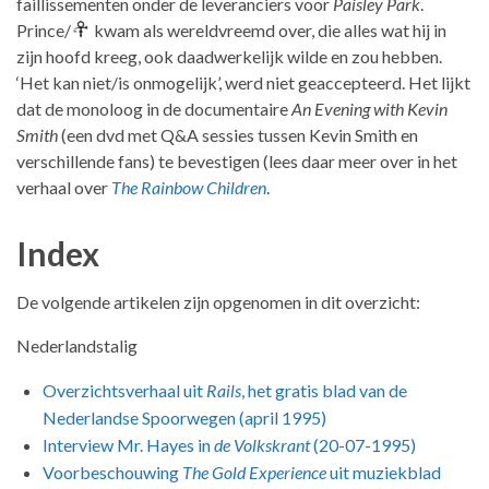
faillissementen onder de leveranciers voor
Paisley Park
.
Prince/
kwam als wereldvreemd over, die alles wat hij in
zijn hoofd kreeg, ook daadwerkelijk wilde en zou hebben.
‘Het kan niet/is onmogelijk’, werd niet geaccepteerd. Het lijkt
dat de monoloog in de documentaire
An Evening with Kevin
Smith
(een dvd met Q&A sessies tussen Kevin Smith en
verschillende fans) te bevestigen (lees daar meer over in het
verhaal over
The Rainbow Children
.
Index
De volgende artikelen zijn opgenomen in dit overzicht:
Nederlandstalig
Overzichtsverhaal uit
Rails
, het gratis blad van de
Nederlandse Spoorwegen (april 1995)
Interview Mr. Hayes in
de Volkskrant
(20-07-1995)
Voorbeschouwing
The Gold Experience
uit muziekblad