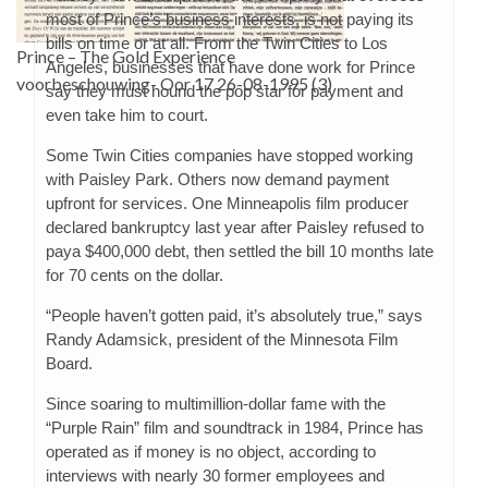
most of Prince’s business interests, is not paying its
bills on time or at all. From the Twin Cities to Los
Prince – The Gold Experience
Angeles, businesses that have done work for Prince
voorbeschouwing- Oor 17 26-08-1995 (3)
say they must hound the pop star for payment and
even take him to court.
Some Twin Cities companies have stopped working
with Paisley Park. Others now demand payment
upfront for services. One Minneapolis film producer
declared bankruptcy last year after Paisley refused to
paya $400,000 debt, then settled the bill 10 months late
for 70 cents on the dollar.
“People haven’t gotten paid, it’s absolutely true,” says
Randy Adamsick, president of the Minnesota Film
Board.
Since soaring to multimillion-dollar fame with the
“Purple Rain” film and soundtrack in 1984, Prince has
operated as if money is no object, according to
interviews with nearly 30 former employees and