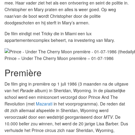
mee. Haar vader ziet het als een ontvoering en seint de politie in.
Christopher en Mary praten en alles is weer goed. Op weg
naar/van de boot wordt Christopher door de politie
doodgeschoten en hij sterft in Mary’s armen.
De film eindigt met Tricky die in Miami een lux
appartementencomplex beheert, na investering van Mary.
Prince – Under The Cherry Moon première – 01-07-1986
Première
De film ging in première op 1 juli 1986 (3 maanden na de uitgave
van het
Parade
album) in Sheridan, Wyoming. In de plaatselijke
school werd een miniconcert verzorgd door Prince And The
Revolution (met
Mazarati
in het voorprogramma). De reden dat
dit zich allemaal afspeelde in Sheridan, Wyoming werd
veroorzaakt door een wedstrijd georganiseerd door
MTV
. De
10.000 beller zou winnen, het werd de 20 jarige Lisa Barber. Dus
verhuisde het Prince circus zich naar Sheridan, Wyoming,