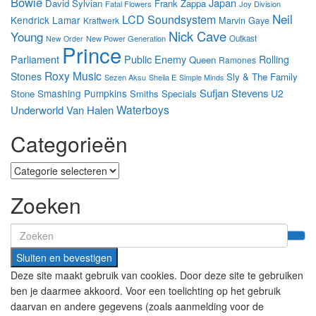
Bowie
Japan
David Sylvian
Frank Zappa
Fatal Flowers
Joy Division
Neil
LCD Soundsystem
Kendrick Lamar
Marvin Gaye
Kraftwerk
Nick Cave
Young
New Power Generation
Outkast
New Order
Prince
Parliament
Public Enemy
Rolling
Queen
Ramones
Roxy Music
Stones
Sly & The Family
Sezen Aksu
Sheila E
Simple Minds
Sufjan Stevens
Smashing Pumpkins
U2
Stone
Smiths
Specials
Waterboys
Underworld
Van Halen
Categorieën
Categorieën
Zoeken
Search
for:
Deze site maakt gebruik van cookies. Door deze site te gebruiken
ben je daarmee akkoord. Voor een toelichting op het gebruik
daarvan en andere gegevens (zoals aanmelding voor de