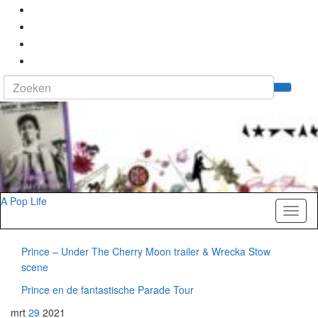
Search
Tog
for:
zoek
A Pop Life
Toggl
naviga
Prince – Under The Cherry Moon trailer & Wrecka Stow
scene
Prince en de fantastische Parade Tour
mrt
29
2021