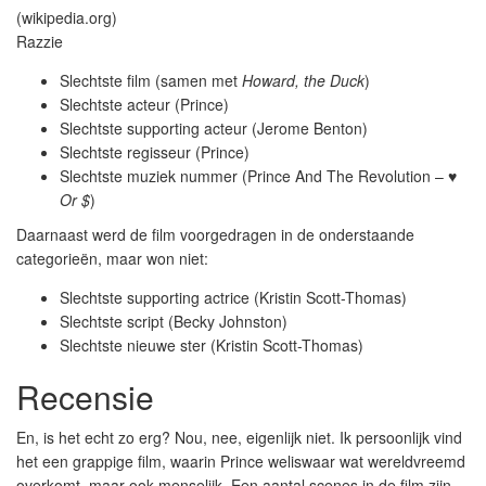
Razzie
Slechtste film (samen met
Howard, the Duck
)
Slechtste acteur (Prince)
Slechtste supporting acteur (Jerome Benton)
Slechtste regisseur (Prince)
Slechtste muziek nummer (Prince And The Revolution –
♥
Or $
)
Daarnaast werd de film voorgedragen in de onderstaande
categorieën, maar won niet:
Slechtste supporting actrice (Kristin Scott-Thomas)
Slechtste script (Becky Johnston)
Slechtste nieuwe ster (Kristin Scott-Thomas)
Recensie
En, is het echt zo erg? Nou, nee, eigenlijk niet. Ik persoonlijk vind
het een grappige film, waarin Prince weliswaar wat wereldvreemd
overkomt, maar ook menselijk. Een aantal scenes in de film zijn