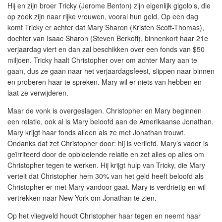
Hij en zijn broer Tricky (Jerome Benton) zijn eigenlijk gigolo’s, die
op zoek zijn naar rijke vrouwen, vooral hun geld. Op een dag
komt Tricky er achter dat Mary Sharon (Kristen Scott-Thomas),
dochter van Isaac Sharon (Steven Berkoff), binnenkort haar 21e
verjaardag viert en dan zal beschikken over een fonds van $50
miljoen. Tricky haalt Christopher over om achter Mary aan te
gaan, dus ze gaan naar het verjaardagsfeest, slippen naar binnen
en proberen haar te spreken. Mary wil er niets van hebben en
laat ze verwijderen.
Maar de vonk is overgeslagen. Christopher en Mary beginnen
een relatie, ook al is Mary beloofd aan de Amerikaanse Jonathan.
Mary krijgt haar fonds alleen als ze met Jonathan trouwt.
Ondanks dat zet Christopher door: hij is verliefd. Mary’s vader is
geïrriteerd door de opbloeiende relatie en zet alles op alles om
Christopher tegen te werken. Hij krijgt hulp van Tricky, die Mary
vertelt dat Christopher hem 30% van het geld heeft beloofd als
Christopher er met Mary vandoor gaat. Mary is verdrietig en wil
vertrekken naar New York om Jonathan te zien.
Op het vliegveld houdt Christopher haar tegen en neemt haar