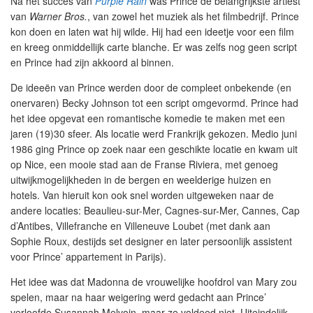
Na het succes van
Purple Rain
was Prince de belangrijkste artiest
van
Warner Bros.
, van zowel het muziek als het filmbedrijf. Prince
kon doen en laten wat hij wilde. Hij had een ideetje voor een film
en kreeg onmiddellijk carte blanche. Er was zelfs nog geen script
en Prince had zijn akkoord al binnen.
De ideeën van Prince werden door de compleet onbekende (en
onervaren) Becky Johnson tot een script omgevormd. Prince had
het idee opgevat een romantische komedie te maken met een
jaren (19)30 sfeer. Als locatie werd Frankrijk gekozen. Medio juni
1986 ging Prince op zoek naar een geschikte locatie en kwam uit
op Nice, een mooie stad aan de Franse Riviera, met genoeg
uitwijkmogelijkheden in de bergen en weelderige huizen en
hotels. Van hieruit kon ook snel worden uitgeweken naar de
andere locaties: Beaulieu-sur-Mer, Cagnes-sur-Mer, Cannes, Cap
d’Antibes, Villefranche en Villeneuve Loubet (met dank aan
Sophie Roux, destijds set designer en later persoonlijk assistent
voor Prince’ appartement in Parijs).
Het idee was dat Madonna de vrouwelijke hoofdrol van Mary zou
spelen, maar na haar weigering werd gedacht aan Prince’
verloofde Susannah Melvoin, maar ze voldeed niet. Uiteindelijk