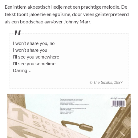
Een intiem akoestisch liedje met een prachtige melodie. De
tekst toont jaloezie en egoïsme, door velen geïnterpreteerd
als een boodschap aan/over Johnny Marr.
I won’t share you, no
I won’t share you
I’ll see you somewhere
I’ll see you sometime
Darling…
© The Smiths, 1987