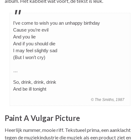
album. Het kabbelt wat voort, de tekst is leuk.
I’ve come to wish you an unhappy birthday
Cause you’re evil
And you lie
And if you should die
I may feel slightly sad
(But I won’t cry)
…
So, drink, drink, drink
And be ill tonight
© The Smiths, 1987
Paint A Vulgar Picture
Heerlijk nummer, mooie riff. Tekstueel prima, een aanklacht
tegen de muziekindustrie die muziek als een product ziet en