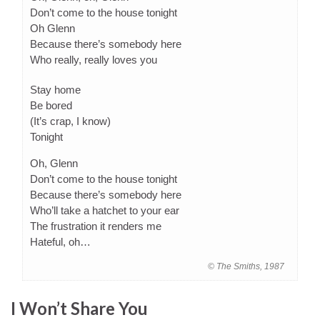
Don’t come to the house tonight
Oh Glenn
Because there’s somebody here
Who really, really loves you
Stay home
Be bored
(It’s crap, I know)
Tonight
Oh, Glenn
Don’t come to the house tonight
Because there’s somebody here
Who’ll take a hatchet to your ear
The frustration it renders me
Hateful, oh…
© The Smiths, 1987
I Won’t Share You