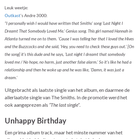
Leuk weetje:
Outkast
’s Andre 3000:
“I personally wish I would have written that Smiths’ song ‘Last Night I
Dreamt That Somebody Loved Me.’ Genius song. This girl named Hannah in
Atlanta turned me on to them. ‘Cause I was telling her that I loved the Hives
and the Buzzcocks and she said, ‘Hey, you need to check these guys out.’ [On
the song] it’s this dude and he says, ‘Last night I dreamt that somebody
loved me / No hope, no harm, just another false alarm.’ So it’s like he had a
relationship and then he woke up and he was like, ‘Damn, it was just a
dream.’
Uitgebracht als laatste single van het album, en daarmee de
allerlaatste single van The Smiths. In de promotie werd het
ook aangeprezen als
“The last single”
.
Unhappy Birthday
Een prima album track, maar het minste nummer van het