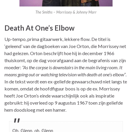
The Smiths – Morrissey & Johnny Marr
Death At One’s Elbow
Up-tempo, prima gitaarwerk, lekkere flow. De titel is
‘geleend’ van de dagboeken van Joe Orton, die Morrissey net
had gelezen. Orton beschrijft hoe hij in december 1966
thuiskomt, op de dag voorafgaand aan de begrafenis van zijn
moeder:
“As the corpse is downstairs in the main living room. It
means going out or watching television with death at one’s elbow”
.
In de tekst wordt een ex-geliefde gewaarschuwd niet langs te
komen, omdat de hoofdfiguur boos is op de ex. Morrissey
heeft Joe Orton’s einde waarschijnlijk ook als inspiratie
gebruikt: hij overleed op 9 augustus 1967 toen zijn geliefde
hem doodsloeg met een hamer.
Oh, Glenn, oh, Glenn