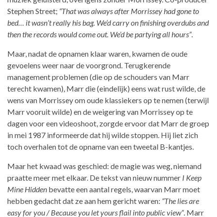
Stephen Street;
“That was always after Morrissey had gone to
bed… it wasn’t really his bag. We’d carry on finishing overdubs and
then the records would come out. We’d be partying all hours”
.
Maar, nadat de opnamen klaar waren, kwamen de oude
gevoelens weer naar de voorgrond. Terugkerende
management problemen (die op de schouders van Marr
terecht kwamen), Marr die (eindelijk) eens wat rust wilde, de
wens van Morrissey om oude klassiekers op te nemen (terwijl
Marr vooruit wilde) en de weigering van Morrissey op te
dagen voor een videoshoot, zorgde ervoor dat Marr de groep
in mei 1987 informeerde dat hij wilde stoppen. Hij liet zich
toch overhalen tot de opname van een tweetal B-kantjes.
Maar het kwaad was geschied: de magie was weg, niemand
praatte meer met elkaar. De tekst van nieuw nummer
I Keep
Mine Hidden
bevatte een aantal regels, waarvan Marr moet
hebben gedacht dat ze aan hem gericht waren:
“The lies are
easy for you / Because you let yours flail into public view”
. Marr