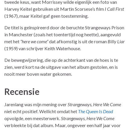
tweede keus, want Morrissey wilde eigenlijk een foto van
Harvey Keitel gebruiken uit Martin Scorsese’s film
I Call First
(1967), maar Keitel gaf geen toestemming.
De titel is geïnspireerd door de beruchte Strangeways Prison
in Manchester (zoals het toentertijd nog heette), aangevuld
met het
“here we come”
dat afkomstig is uit de roman
Billy Liar
(1959) van schrijver Keith Waterhouse.
De bewegwijzering, die op de achterkant van de hoes is te
zien, werd kort na de uitgave van het album gestolen, en is
nooit meer boven water gekomen.
Recensie
Jarenlang was mijn mening over
Strangeways, Here We Come
niet echt positief. Wellicht omdat het
The Queen Is Dead
opvolgde, een meesterwerk.
Strangeways, Here We Come
verbleekte bij dat album. Maar, ongeveer een half jaar voor