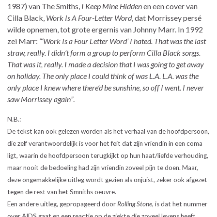
1987) van The Smiths,
I Keep Mine Hidden
en een cover van
Cilla Black,
Work Is A Four-Letter Word
, dat Morrissey persé
wilde opnemen, tot grote ergernis van Johnny Marr. In 1992
zei Marr:
“‘Work Is a Four Letter Word’ I hated. That was the last
straw, really. I didn’t form a group to perform Cilla Black songs.
That was it, really. I made a decision that I was going to get away
on holiday. The only place I could think of was L.A. L.A. was the
only place I knew where there’d be sunshine, so off I went. I never
saw Morrissey again”
.
N.B.:
De tekst kan ook gelezen worden als het verhaal van de hoofdpersoon,
die zelf verantwoordelijk is voor het feit dat zijn vriendin in een coma
ligt, waarin de hoofdpersoon terugkijkt op hun haat/liefde verhouding,
maar nooit de bedoeling had zijn vriendin zoveel pijn te doen. Maar,
deze ongemakkelijke uitleg wordt gezien als onjuist, zeker ook afgezet
tegen de rest van het Smniths oeuvre.
Een andere uitleg, gepropageerd door
Rolling Stone
, is dat het nummer
over AIDS gaat en een reactie op de ziekte die zoveel levens heeft