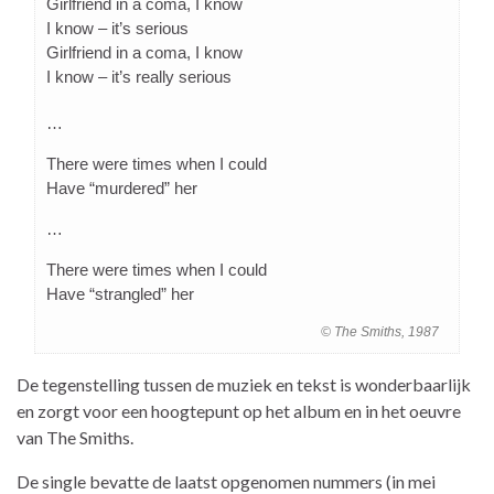
Girlfriend in a coma, I know
I know – it’s serious
Girlfriend in a coma, I know
I know – it’s really serious
…
There were times when I could
Have “murdered” her
…
There were times when I could
Have “strangled” her
© The Smiths, 1987
De tegenstelling tussen de muziek en tekst is wonderbaarlijk
en zorgt voor een hoogtepunt op het album en in het oeuvre
van The Smiths.
De single bevatte de laatst opgenomen nummers (in mei