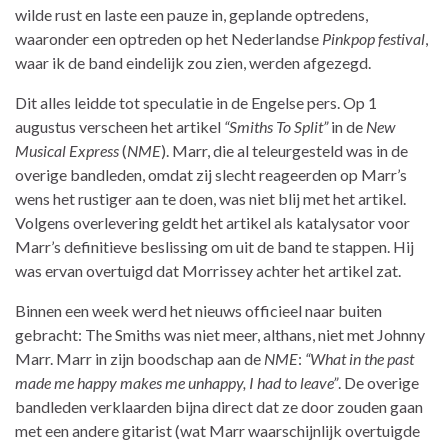
wilde rust en laste een pauze in, geplande optredens,
waaronder een optreden op het Nederlandse
Pinkpop festival
,
waar ik de band eindelijk zou zien, werden afgezegd.
Dit alles leidde tot speculatie in de Engelse pers. Op 1
augustus verscheen het artikel
“Smiths To Split”
in de
New
Musical Express
(
NME
). Marr, die al teleurgesteld was in de
overige bandleden, omdat zij slecht reageerden op Marr’s
wens het rustiger aan te doen, was niet blij met het artikel.
Volgens overlevering geldt het artikel als katalysator voor
Marr’s definitieve beslissing om uit de band te stappen. Hij
was ervan overtuigd dat Morrissey achter het artikel zat.
Binnen een week werd het nieuws officieel naar buiten
gebracht: The Smiths was niet meer, althans, niet met Johnny
Marr. Marr in zijn boodschap aan de
NME
:
“What in the past
made me happy makes me unhappy, I had to leave”
. De overige
bandleden verklaarden bijna direct dat ze door zouden gaan
met een andere gitarist (wat Marr waarschijnlijk overtuigde