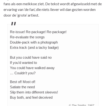
fans als een melkkoe ziet. De tekst wordt afgewisseld met de
ervaring van ‘de fan’, die niets liever wil dan gezien worden
door de ‘grote’ artiest.
Re-issue! Re-package! Re-package!
Re-evaluate the songs
Double-pack with a photograph
Extra track (and a tacky badge)
But you could have said no
If you’d wanted to
You could have walked away
… Couldn’t you?
Best of! Most of!
Satiate the need
Slip them into different sleeves!
Buy both, and feel deceived
© The Smiths, 1987