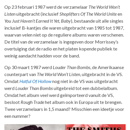
Op 23 februari 1987 werd de verzamelaar
The World Won’t
Listen
uitgebracht (inclusief
Shoplifters Of The World Unite
en
You Just Haven’t Earned It Yet, Baby
), bestaande uit alle singles
inclusief B-kantjes die waren uitgebracht van 1985 tot 1987,
waarvan velen niet op de reguliere albums waren verschenen.
De titel van de verzamelaar is ingegeven door Morrissey’s
overtuiging dat de radio en het platen kopende publiek te
weinig aandacht hadden voor de band.
Op 30 maart 1987 werd
Louder Than Bombs
, de Amerikaanse
counterpart van
The World Won’t Listen
, uitgebracht in de VS.
Omdat
Hatful Of Hollow
nog niet in de VS was uitgebracht
werd
Louder Than Bombs
uitgebreid tot een dubbelalbum.
Omdat het album veel werd geïmporteerd vanuit de VS,
besloot
Rough Trade
het album ook in Europa uit te brengen.
Twee verzamelaars in 1,5 maand? Misschien een ideetje voor
een nummer?