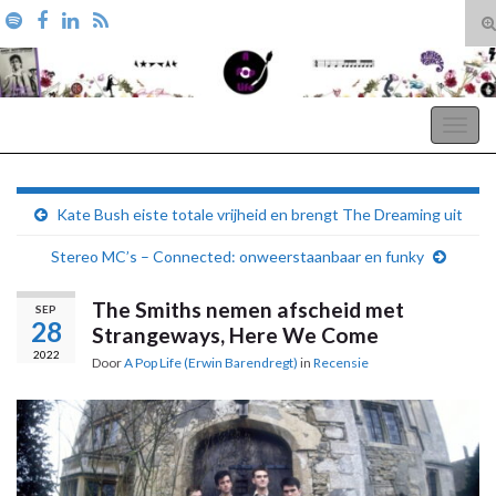
T
zo
Search for:
A Pop Life
Togg
navig
Kate Bush eiste totale vrijheid en brengt The Dreaming uit
Stereo MC’s – Connected: onweerstaanbaar en funky
The Smiths nemen afscheid met
SEP
28
Strangeways, Here We Come
2022
Door
A Pop Life (Erwin Barendregt)
in
Recensie