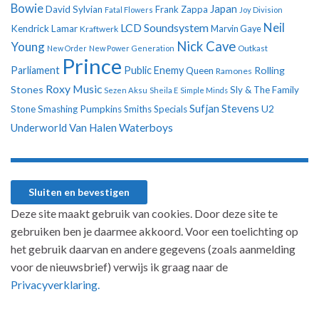
Bowie
Japan
David Sylvian
Frank Zappa
Fatal Flowers
Joy Division
Neil
LCD Soundsystem
Kendrick Lamar
Kraftwerk
Marvin Gaye
Nick Cave
Young
New Order
New Power Generation
Outkast
Prince
Parliament
Public Enemy
Rolling
Queen
Ramones
Roxy Music
Stones
Sly & The Family
Sezen Aksu
Sheila E
Simple Minds
Sufjan Stevens
U2
Stone
Smashing Pumpkins
Smiths
Specials
Underworld
Van Halen
Waterboys
Deze site maakt gebruik van cookies. Door deze site te
gebruiken ben je daarmee akkoord. Voor een toelichting op
het gebruik daarvan en andere gegevens (zoals aanmelding
voor de nieuwsbrief) verwijs ik graag naar de
Privacyverklaring.