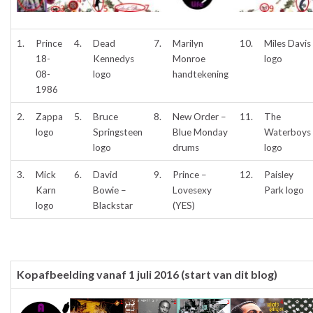
1.
Prince
4.
Dead
7.
Marilyn
10.
Miles Davis
18-
Kennedys
Monroe
logo
08-
logo
handtekening
1986
2.
Zappa
5.
Bruce
8.
New Order –
11.
The
logo
Springsteen
Blue Monday
Waterboys
logo
drums
logo
3.
Mick
6.
David
9.
Prince –
12.
Paisley
Karn
Bowie –
Lovesexy
Park logo
logo
Blackstar
(YES)
Kopafbeelding vanaf 1 juli 2016 (start van dit blog)