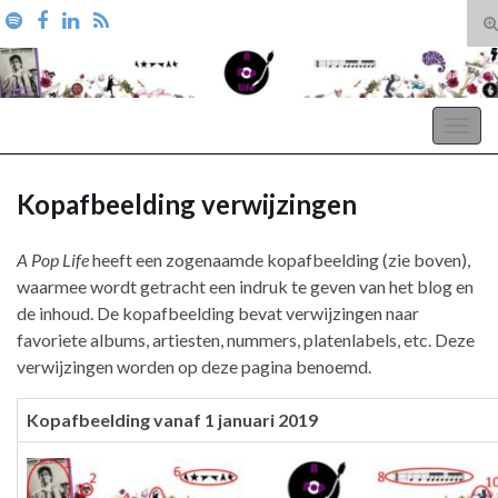
T
zo
Search for:
A Pop Life
Togg
navig
Kopafbeelding verwijzingen
A Pop Life
heeft een zogenaamde kopafbeelding (zie boven),
waarmee wordt getracht een indruk te geven van het blog en
de inhoud. De kopafbeelding bevat verwijzingen naar
favoriete albums, artiesten, nummers, platenlabels, etc. Deze
verwijzingen worden op deze pagina benoemd.
Kopafbeelding vanaf 1 januari 2019