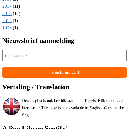
2017
(
11
)
2016
(
12
)
2015
(
1
)
1996
(
1
)
Nieuwsbrief aanmelding
Vertaling / Translation
Deze pagina is ook beschikbaar in het Engels. Klik op de vlag
hiernaast. / This page is also available in English. Click on the
flag.
A Pop Life op Spotify!