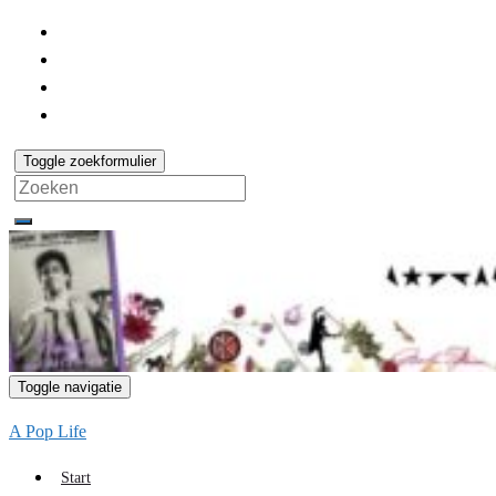
Toggle zoekformulier
Search
for:
Toggle navigatie
A Pop Life
Start