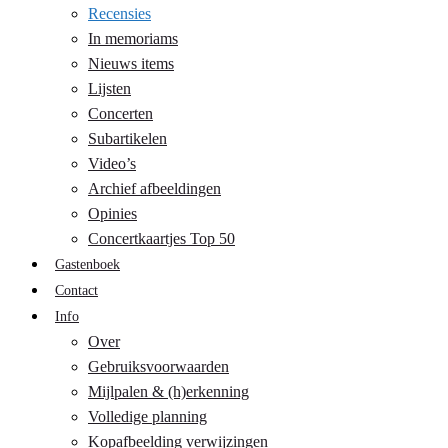
Recensies
In memoriams
Nieuws items
Lijsten
Concerten
Subartikelen
Video’s
Archief afbeeldingen
Opinies
Concertkaartjes Top 50
Gastenboek
Contact
Info
Over
Gebruiksvoorwaarden
Mijlpalen & (h)erkenning
Volledige planning
Kopafbeelding verwijzingen