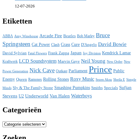
12-07-2026
Etiketten
Bruce
Arcade Fire
ABBA
Beatles
Bob Marley
Amy Winehouse
Springsteen
David Bowie
Cat Power
Crass
Cure
D'Angelo
Clash
Japan
David Sylvian
Frank Zappa
Kendrick Lamar
Fatal Flowers
Joy Division
Neil Young
LCD Soundsystem
Kraftwerk
Marvin Gaye
New
New Order
Prince
Nick Cave
Parliament
Public
Power Generation
Outkast
Roxy Music
Enemy
Rolling Stones
Queen
Ramones
Sezen Aksu
Sheila E
Simple
Sufjan
Sly & The Family Stone
Smashing Pumpkins
Smiths
Specials
Minds
Waterboys
Stevens
Underworld
Van Halen
U2
Categorieën
Categorieën
Zoeken