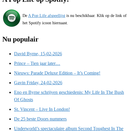
De
A Pop Life afspeellijst
is nu beschikbaar. Klik op de link of
het Spotify icoon hiernaast.
Nu populair
David Byrne, 15-02-2026
Prince – Tien jaar later…
Nieuws: Parade Deluxe Edition – It’s Coming!
Gavin Friday, 24-02-2026
Eno en Byrne schrijven geschiedenis: My Life In The Bush
Of Ghosts
St. Vincent – Live In London!
De 25 beste Doors nummers
Underworld’s spectaculaire album Second Toughest In The