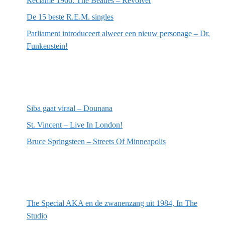
Reclame 1966: The Beatles – Revolver
De 15 beste R.E.M. singles
Parliament introduceert alweer een nieuw personage – Dr.
Funkenstein!
Meest recente recensies
Siba gaat viraal – Dounana
St. Vincent – Live In London!
Bruce Springsteen – Streets Of Minneapolis
Willekeurige artikelen
The Special AKA en de zwanenzang uit 1984, In The
Studio