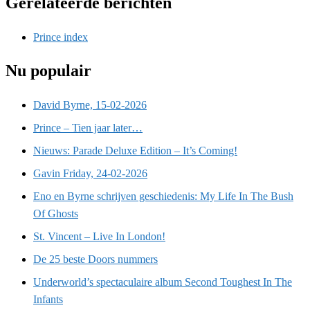
Gerelateerde berichten
Prince index
Nu populair
David Byrne, 15-02-2026
Prince – Tien jaar later…
Nieuws: Parade Deluxe Edition – It’s Coming!
Gavin Friday, 24-02-2026
Eno en Byrne schrijven geschiedenis: My Life In The Bush
Of Ghosts
St. Vincent – Live In London!
De 25 beste Doors nummers
Underworld’s spectaculaire album Second Toughest In The
Infants