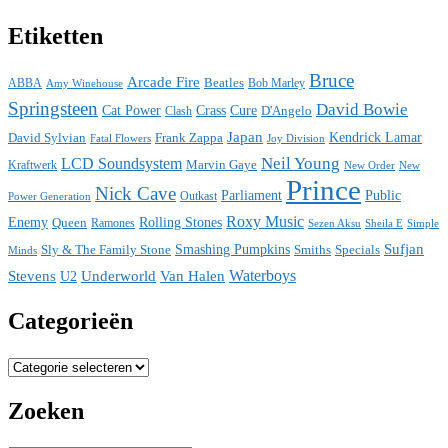
Etiketten
Bruce
Arcade Fire
ABBA
Beatles
Bob Marley
Amy Winehouse
Springsteen
David Bowie
Cat Power
Crass
Cure
D'Angelo
Clash
Japan
David Sylvian
Frank Zappa
Kendrick Lamar
Fatal Flowers
Joy Division
Neil Young
LCD Soundsystem
Kraftwerk
Marvin Gaye
New
New Order
Prince
Nick Cave
Parliament
Public
Power Generation
Outkast
Roxy Music
Enemy
Rolling Stones
Queen
Ramones
Sezen Aksu
Sheila E
Simple
Sufjan
Sly & The Family Stone
Smashing Pumpkins
Smiths
Specials
Minds
Waterboys
Stevens
Underworld
Van Halen
U2
Categorieën
Categorieën
Zoeken