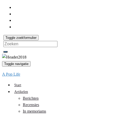
Toggle zoekformulier
Search
for:
Toggle navigatie
A Pop Life
Start
Artikelen
Berichten
Recensies
In memoriams