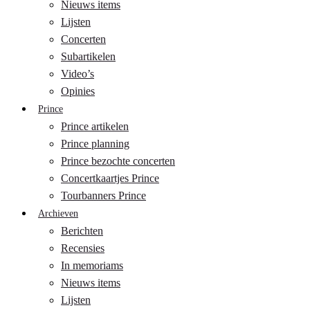
Nieuws items
Lijsten
Concerten
Subartikelen
Video’s
Opinies
Prince
Prince artikelen
Prince planning
Prince bezochte concerten
Concertkaartjes Prince
Tourbanners Prince
Archieven
Berichten
Recensies
In memoriams
Nieuws items
Lijsten