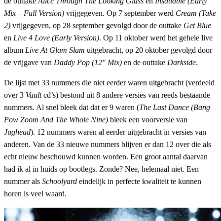
de outtake
Alice Through The Looking Glass
en
Insatiable (Early
Mix – Full Version)
vrijgegeven. Op 7 september werd
Cream (Take
2)
vrijgegeven, op 28 september gevolgd door de outtake
Get Blue
en
Live 4 Love (Early Version)
. Op 11 oktober werd het gehele live
album
Live At Glam Slam
uitgebracht, op 20 oktober gevolgd door
de vrijgave van
Daddy Pop (12″ Mix)
en de outtake
Darkside
.
De lijst met 33 nummers die niet eerder waren uitgebracht (verdeeld
over 3
Vault
cd’s) bestond uit 8 andere versies van reeds bestaande
nummers. Al snel bleek dat dat er 9 waren (
The Last Dance (Bang
Pow Zoom And The Whole Nine)
bleek een voorversie van
Jughead
). 12 nummers waren al eerder uitgebracht in versies van
anderen. Van de 33 nieuwe nummers blijven er dan 12 over die als
echt nieuw beschouwd kunnen worden. Een groot aantal daarvan
had ik al in huids op bootlegs. Zonde? Nee, helemaal niet. Een
nummer als
Schoolyard
eindelijk in perfecte kwaliteit te kunnen
horen is veel waard.