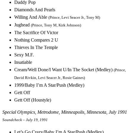
Daddy Pop
Diamonds And Pearls
Willing And Able
(Prince, Levi Seacer Jr., Tony M)
Jughead
(Prince, Tony M, Kirk Johnson)
The Sacrifice Of Victor
Nothing Compares 2 U
Thieves In The Temple
Sexy M.F.
Insatiable
Cream/Well Done/I Want U/In The Socket (Medley)
(Prince,
David Rivkin, Levi Seacer Jr., Rosie Gaines)
1999/Baby I’m A Star/Push (Medley)
Gett Off
Gett Off (Houstyle)
Special Olympics, Metrodome, Minneapolis, Minnesota, July 1991
Soundcheck – July 19, 1991
Let’s Go Crazy/Baby I’m A Star/Push (Medley)