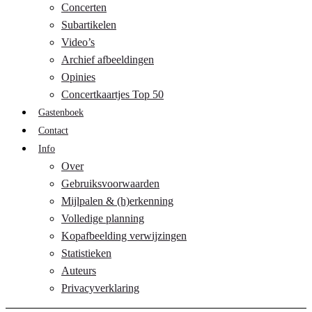
Concerten
Subartikelen
Video’s
Archief afbeeldingen
Opinies
Concertkaartjes Top 50
Gastenboek
Contact
Info
Over
Gebruiksvoorwaarden
Mijlpalen & (h)erkenning
Volledige planning
Kopafbeelding verwijzingen
Statistieken
Auteurs
Privacyverklaring