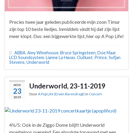
Precies twee jaar geleden publiceerde mijn zoon Timur
zijn top 10 beste liedjes. Inmiddels vindt hij dat zijn lijst
meer klopt. Dus: een bijgewerkte lijst, hier op A Pop Life!
ABBA
,
Amy Winehouse
,
Bruce Springsteen
,
Doe Maar
,
LCD Soundsystem
,
Lianne La Havas
,
Outkast
,
Prince
,
Sufjan
Stevens
,
Underworld
Underworld, 23-11-2019
NOV
23
Door
A Pop Life (Erwin Barendregt)
in
Concert
2019
4½/5: Ook in de Ziggo Dome blijft Underworld
moeiteloos overeind. Een absolute topavond met een