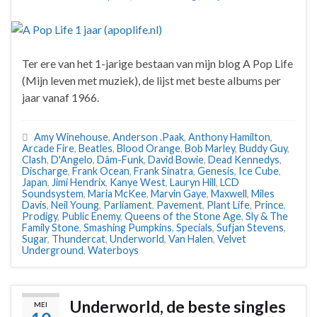
Ter ere van het 1-jarige bestaan van mijn blog A Pop Life
(Mijn leven met muziek), de lijst met beste albums per
jaar vanaf 1966.
Amy Winehouse
,
Anderson .Paak
,
Anthony Hamilton
,
Arcade Fire
,
Beatles
,
Blood Orange
,
Bob Marley
,
Buddy Guy
,
Clash
,
D'Angelo
,
Dâm-Funk
,
David Bowie
,
Dead Kennedys
,
Discharge
,
Frank Ocean
,
Frank Sinatra
,
Genesis
,
Ice Cube
,
Japan
,
Jimi Hendrix
,
Kanye West
,
Lauryn Hill
,
LCD
Soundsystem
,
Maria McKee
,
Marvin Gaye
,
Maxwell
,
Miles
Davis
,
Neil Young
,
Parliament
,
Pavement
,
Plant Life
,
Prince
,
Prodigy
,
Public Enemy
,
Queens of the Stone Age
,
Sly & The
Family Stone
,
Smashing Pumpkins
,
Specials
,
Sufjan Stevens
,
Sugar
,
Thundercat
,
Underworld
,
Van Halen
,
Velvet
Underground
,
Waterboys
Underworld, de beste singles
MEI