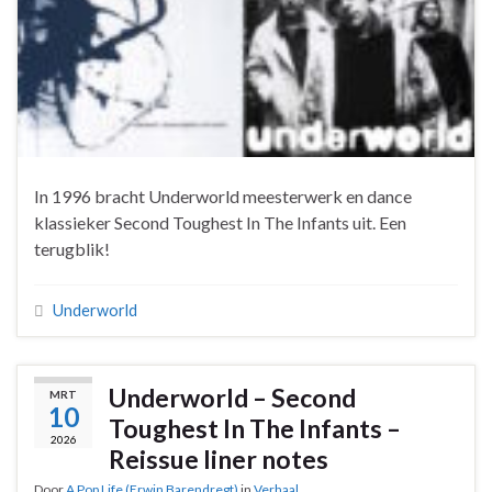
In 1996 bracht Underworld meesterwerk en dance
klassieker Second Toughest In The Infants uit. Een
terugblik!
Underworld
Underworld – Second
MRT
10
Toughest In The Infants –
2026
Reissue liner notes
Door
A Pop Life (Erwin Barendregt)
in
Verhaal