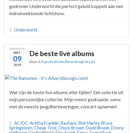
gedreven Underworld die perfect geluid koppelt aan een
indrukwekkende lichtshow.
Underworld
De beste live albums
MRT
09
Door
A Pop Life (Erwin Barendregt)
in
Lijst
2019
Wat zijn de beste live albums aller tijden? Een selectie uit
mijn persoonlijke collectie. Mijn meest gedraaide, soms
met de meeste jeugdherinneringen, concert opnamen!
AC/DC
,
Aretha Franklin
,
Bauhaus
,
Bob Marley
,
Bruce
Springsteen
,
Cheap Trick
,
Chuck Brown
,
David Bowie
,
Donny
Hathaway
,
Earth Wind & Fire
,
Frank Zappa
,
Grand Funk