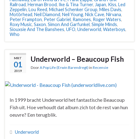
Railroad
,
Herman Brood
,
Ike & Tina Turner
,
Japan
,
Kiss
,
Led
Zeppelin
,
Lou Reed
,
Michael Schenker Group
,
Miles Davis
,
Motörhead
,
Neil Diamond
,
Neil Young
,
Nick Cave
,
Nirvana
,
Peter Frampton
,
Peter Gabriel
,
Ramones
,
Roger Waters
,
Roxy Music
,
Saxon
,
Simon And Garfunkel
,
Simple Minds
,
Siouxsie And The Banshees
,
UFO
,
Underworld
,
Waterboys
,
Who
Underworld – Beaucoup Fish
MRT
01
Door
A Pop Life (Erwin Barendregt)
in
Recensie
2019
In 1999 bracht Underworld het fantastische Beaucoup
Fish uit. Hoe verhoudt dat album zich tot de rest van hun
oeuvre? Een terugblik.
Underworld