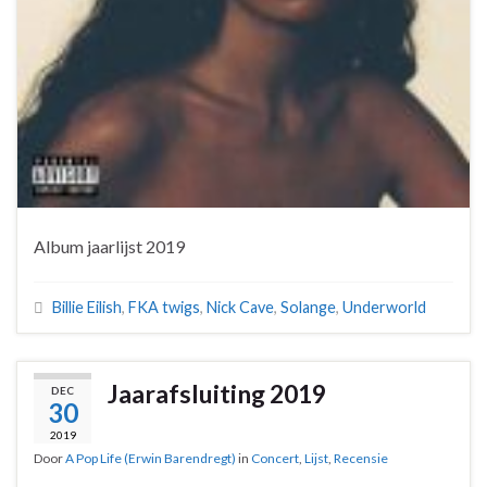
Album jaarlijst 2019
Billie Eilish
,
FKA twigs
,
Nick Cave
,
Solange
,
Underworld
Jaarafsluiting 2019
DEC
30
2019
Door
A Pop Life (Erwin Barendregt)
in
Concert
,
Lijst
,
Recensie