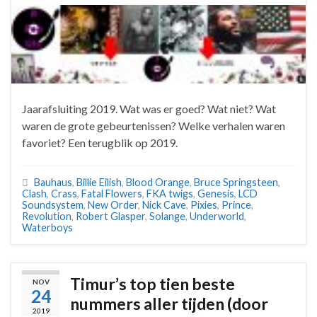
Jaarafsluiting 2019. Wat was er goed? Wat niet? Wat
waren de grote gebeurtenissen? Welke verhalen waren
favoriet? Een terugblik op 2019.
Bauhaus
,
Billie Eilish
,
Blood Orange
,
Bruce Springsteen
,
Clash
,
Crass
,
Fatal Flowers
,
FKA twigs
,
Genesis
,
LCD
Soundsystem
,
New Order
,
Nick Cave
,
Pixies
,
Prince
,
Revolution
,
Robert Glasper
,
Solange
,
Underworld
,
Waterboys
Timur’s top tien beste
NOV
24
nummers aller tijden (door
2019