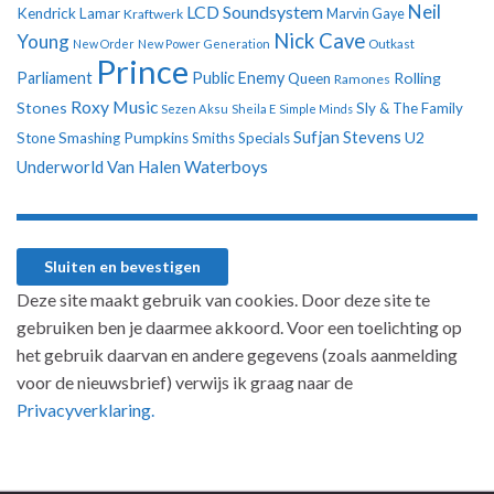
Neil
LCD Soundsystem
Kendrick Lamar
Kraftwerk
Marvin Gaye
Nick Cave
Young
New Order
New Power Generation
Outkast
Prince
Parliament
Public Enemy
Rolling
Queen
Ramones
Roxy Music
Stones
Sly & The Family
Sezen Aksu
Sheila E
Simple Minds
Sufjan Stevens
U2
Stone
Smashing Pumpkins
Smiths
Specials
Underworld
Van Halen
Waterboys
Deze site maakt gebruik van cookies. Door deze site te
gebruiken ben je daarmee akkoord. Voor een toelichting op
het gebruik daarvan en andere gegevens (zoals aanmelding
voor de nieuwsbrief) verwijs ik graag naar de
Privacyverklaring.