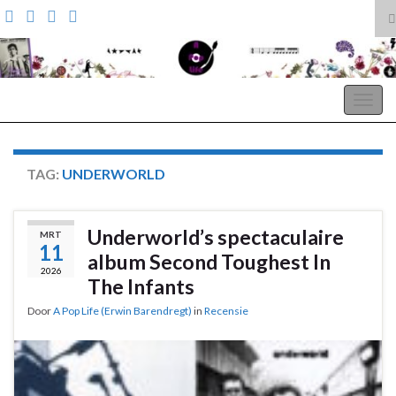
T
z
Search for:
A Pop Life
Togg
navig
TAG:
UNDERWORLD
Underworld’s spectaculaire
MRT
11
album Second Toughest In
2026
The Infants
Door
A Pop Life (Erwin Barendregt)
in
Recensie