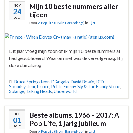
Mijn 10 beste nummers aller
NOV
24
tijden
2017
Door
A Pop Life (Erwin Barendregt)
in
Lijst
Dit jaar vroeg mijn zoon of ik mijn 10 beste nummers al
had gepubliceerd. Waarom niet was de vervolgvraag. Bij
deze dan alsnog.
Bruce Springsteen
,
D'Angelo
,
David Bowie
,
LCD
Soundsystem
,
Prince
,
Public Enemy
,
Sly & The Family Stone
,
Solange
,
Talking Heads
,
Underworld
Beste albums, 1966 – 2017: A
JUL
01
Pop Life, 1 jarig jubileum
2017
Door
A Pop Life (Erwin Barendregt)
in
Lijst