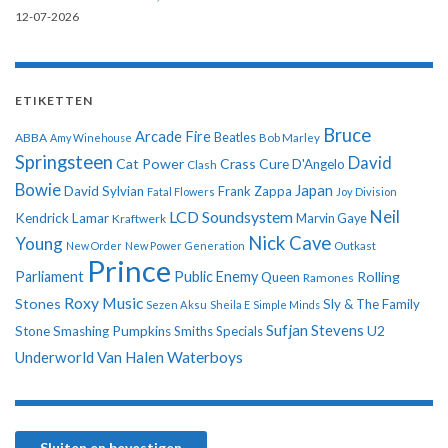
12-07-2026
ETIKETTEN
Bruce
Arcade Fire
ABBA
Beatles
Amy Winehouse
Bob Marley
Springsteen
David
Cat Power
Crass
Cure
D'Angelo
Clash
Bowie
Japan
David Sylvian
Frank Zappa
Fatal Flowers
Joy Division
Neil
LCD Soundsystem
Kendrick Lamar
Kraftwerk
Marvin Gaye
Nick Cave
Young
New Order
New Power Generation
Outkast
Prince
Parliament
Public Enemy
Rolling
Queen
Ramones
Roxy Music
Stones
Sly & The Family
Sezen Aksu
Sheila E
Simple Minds
Sufjan Stevens
U2
Stone
Smashing Pumpkins
Smiths
Specials
Underworld
Van Halen
Waterboys