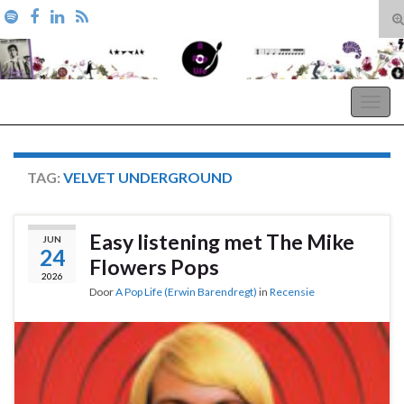
T
zo
Search for:
A Pop Life
Togg
navig
TAG:
VELVET UNDERGROUND
Easy listening met The Mike
JUN
24
Flowers Pops
2026
Door
A Pop Life (Erwin Barendregt)
in
Recensie