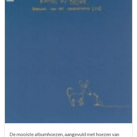
De mooiste albumhoezen, aangevuld met hoezen van