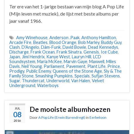
Ter ere van het 1-jarige bestaan van mijn blog A Pop Life
(Mijn leven met muziek), de lijst met beste albums per
jaar vanaf 1966.
Amy Winehouse
,
Anderson .Paak
,
Anthony Hamilton
,
Arcade Fire
,
Beatles
,
Blood Orange
,
Bob Marley
,
Buddy Guy
,
Clash
,
D'Angelo
,
Dâm-Funk
,
David Bowie
,
Dead Kennedys
,
Discharge
,
Frank Ocean
,
Frank Sinatra
,
Genesis
,
Ice Cube
,
Japan
,
Jimi Hendrix
,
Kanye West
,
Lauryn Hill
,
LCD
Soundsystem
,
Maria McKee
,
Marvin Gaye
,
Maxwell
,
Miles
Davis
,
Neil Young
,
Parliament
,
Pavement
,
Plant Life
,
Prince
,
Prodigy
,
Public Enemy
,
Queens of the Stone Age
,
Sly & The
Family Stone
,
Smashing Pumpkins
,
Specials
,
Sufjan Stevens
,
Sugar
,
Thundercat
,
Underworld
,
Van Halen
,
Velvet
Underground
,
Waterboys
De mooiste albumhoezen
JUL
08
Door
A Pop Life (Erwin Barendregt)
in
Eerbetoon
2016