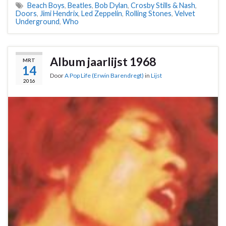
Beach Boys
,
Beatles
,
Bob Dylan
,
Crosby Stills & Nash
,
Doors
,
Jimi Hendrix
,
Led Zeppelin
,
Rolling Stones
,
Velvet
Underground
,
Who
Album jaarlijst 1968
MRT
14
Door
A Pop Life (Erwin Barendregt)
in
Lijst
2016