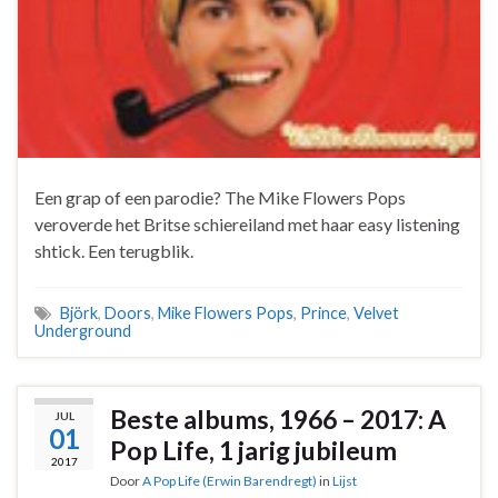
Een grap of een parodie? The Mike Flowers Pops
veroverde het Britse schiereiland met haar easy listening
shtick. Een terugblik.
Björk
,
Doors
,
Mike Flowers Pops
,
Prince
,
Velvet
Underground
Beste albums, 1966 – 2017: A
JUL
01
Pop Life, 1 jarig jubileum
2017
Door
A Pop Life (Erwin Barendregt)
in
Lijst