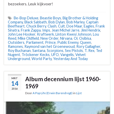
bezoekers. Leuk kijkvoer!
Be-Bop Deluxe
,
Beastie Boys
,
Big Brother & Holding
Company
,
Black Sabbath
,
Bob Dylan
,
Bob Marley
,
Captain
Beefheart
,
Chuck Berry
,
Clash
,
Cult
,
Doe Maar
,
Eagles
,
Frank
Sinatra
,
Frank Zappa
,
Imps
,
Jean Michel Jarre
,
Jimi Hendrix
,
John Lee Hooker
,
Kraftwerk
,
Linton Kwesi Johnson
,
Lou
Reed
,
Mike Oldfield
,
New Order
,
Nirvana
,
Oi
,
Osibisa
,
Outsiders
,
Parliament
,
Prince
,
Public Enemy
,
Queen
,
Ramones
,
Raymond van het Groenewoud
,
Rory Gallagher
,
Roy Buchanan
,
Santana
,
Scorpions
,
Sex Pistols
,
T. Rex
,
Ted
Nugent
,
Tröckener Kecks
,
UFO
,
Vangelis
,
Velvet
Underground
,
World Party
,
Yesterday And Today
Album decennium lijst 1960-
MRT
14
1969
2016
Door
A Pop Life (Erwin Barendregt)
in
Lijst