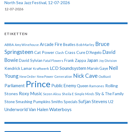
North Sea Jazz Festival, 12-07-2026
12-07-2026
ETIKETTEN
Bruce
Arcade Fire
ABBA
Beatles
Amy Winehouse
Bob Marley
Springsteen
David
Cat Power
Crass
Cure
D'Angelo
Clash
Bowie
Japan
David Sylvian
Frank Zappa
Fatal Flowers
Joy Division
Neil
LCD Soundsystem
Kendrick Lamar
Kraftwerk
Marvin Gaye
Nick Cave
Young
New Order
New Power Generation
Outkast
Prince
Parliament
Public Enemy
Rolling
Queen
Ramones
Roxy Music
Stones
Sly & The Family
Sezen Aksu
Sheila E
Simple Minds
Sufjan Stevens
U2
Stone
Smashing Pumpkins
Smiths
Specials
Underworld
Van Halen
Waterboys