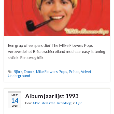
Een grap of een parodie? The Mike Flowers Pops
veroverde het Britse schiereiland met haar easy listening
shtick. Een terugblik.
Björk
,
Doors
,
Mike Flowers Pops
,
Prince
,
Velvet
Underground
Album jaarlijst 1993
MRT
14
Door
A Pop Life (Erwin Barendregt)
in
Lijst
2016