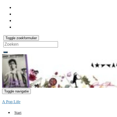
Toggle zoekformulier
Search
for:
Toggle navigatie
A Pop Life
Start