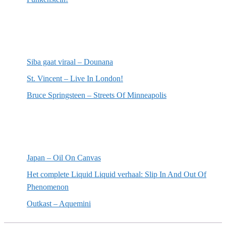
Meest recente recensies
Siba gaat viraal – Dounana
St. Vincent – Live In London!
Bruce Springsteen – Streets Of Minneapolis
Willekeurige artikelen
Japan – Oil On Canvas
Het complete Liquid Liquid verhaal: Slip In And Out Of
Phenomenon
Outkast – Aquemini