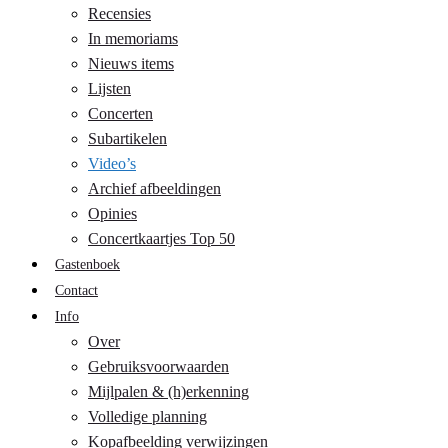
Recensies
In memoriams
Nieuws items
Lijsten
Concerten
Subartikelen
Video’s
Archief afbeeldingen
Opinies
Concertkaartjes Top 50
Gastenboek
Contact
Info
Over
Gebruiksvoorwaarden
Mijlpalen & (h)erkenning
Volledige planning
Kopafbeelding verwijzingen