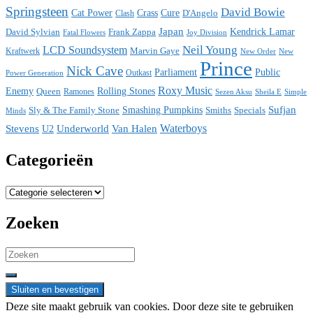
Springsteen
David Bowie
Cat Power
Crass
Cure
D'Angelo
Clash
Japan
David Sylvian
Frank Zappa
Kendrick Lamar
Fatal Flowers
Joy Division
Neil Young
LCD Soundsystem
Kraftwerk
Marvin Gaye
New
New Order
Prince
Nick Cave
Parliament
Public
Power Generation
Outkast
Roxy Music
Enemy
Rolling Stones
Queen
Ramones
Sezen Aksu
Sheila E
Simple
Sufjan
Sly & The Family Stone
Smashing Pumpkins
Smiths
Specials
Minds
Waterboys
Stevens
Underworld
Van Halen
U2
Categorieën
Categorieën
Zoeken
Search
for:
Deze site maakt gebruik van cookies. Door deze site te gebruiken