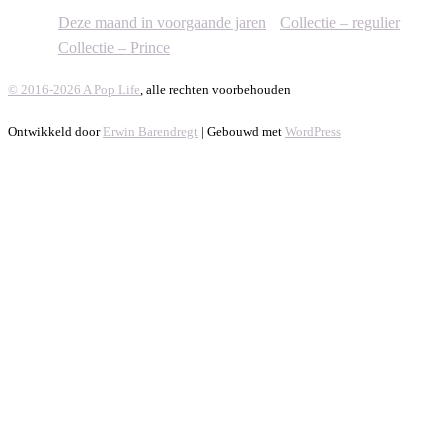
Deze maand in voorgaande jaren
Collectie – regulier
Collectie – Prince
© 2016-2026 A Pop Life
, alle rechten voorbehouden
Ontwikkeld door
Erwin Barendregt
| Gebouwd met
WordPress