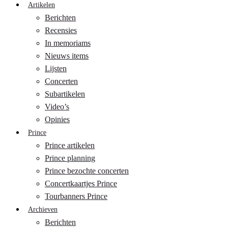
Artikelen
Berichten
Recensies
In memoriams
Nieuws items
Lijsten
Concerten
Subartikelen
Video’s
Opinies
Prince
Prince artikelen
Prince planning
Prince bezochte concerten
Concertkaartjes Prince
Tourbanners Prince
Archieven
Berichten