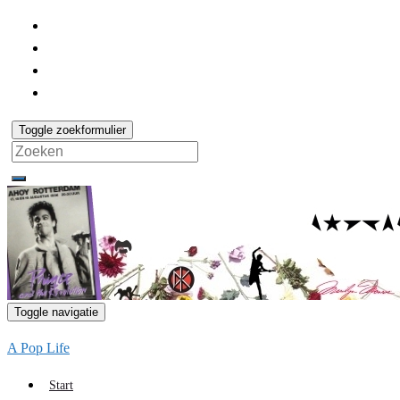
Toggle zoekformulier
Search
for:
Toggle navigatie
A Pop Life
Start