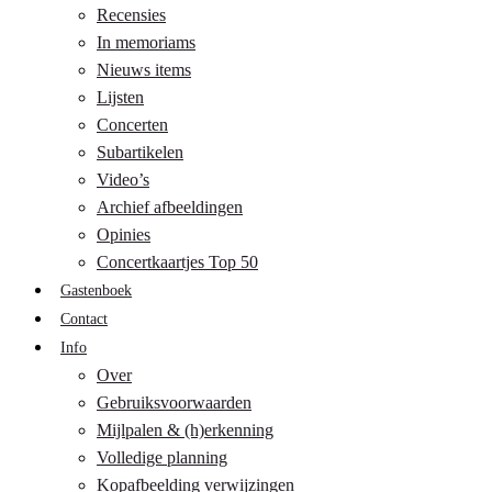
Recensies
In memoriams
Nieuws items
Lijsten
Concerten
Subartikelen
Video’s
Archief afbeeldingen
Opinies
Concertkaartjes Top 50
Gastenboek
Contact
Info
Over
Gebruiksvoorwaarden
Mijlpalen & (h)erkenning
Volledige planning
Kopafbeelding verwijzingen