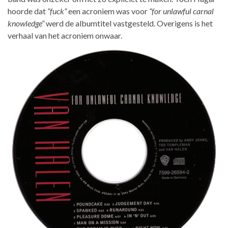
hoorde dat
“fuck”
een acroniem was voor
“for unlawful carnal
knowledge”
werd de albumtitel vastgesteld. Overigens is het
verhaal van het acroniem onwaar.