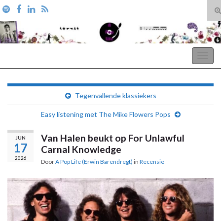
T
zo
Search for:
A Pop Life
Togg
navig
Tegenvallende klassiekers
Easy listening met The Mike Flowers Pops
Van Halen beukt op For Unlawful
JUN
17
Carnal Knowledge
2026
Door
A Pop Life (Erwin Barendregt)
in
Recensie