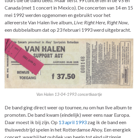
tours die de band deed. Maar liefst 99 concerten in de VS en
Canada (met 1 concert in Mexico). De concerten van 14 en 15
mei 1992 werden opgenomen en gebruikt voor het
allereerste Van Halen live album,
Live: Right Here, Right Now
,
een dubbelalbum dat op 23 februari 1993 werd uitgebracht.
Van Halen 13-04-1993 concertkaartje
De band ging direct weer op tournee, nu om hun live album te
promoten. De band kwam (eindelijk) weer eens naar Europa.
Daar moest ik bij zijn. Op
13 april 1993
zag ik de band een
thuiswedstrijd spelen in het Rotterdamse Ahoy. Een energiek
concert, waarbij het publiek van begin tot eind uitzinnig