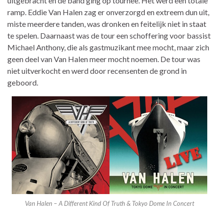
uitgebracht en de band ging op tournee. Het werd een totale
ramp. Eddie Van Halen zag er onverzorgd en extreem dun uit,
miste meerdere tanden, was dronken en feitelijk niet in staat
te spelen. Daarnaast was de tour een schoffering voor bassist
Michael Anthony, die als gastmuzikant mee mocht, maar zich
geen deel van Van Halen meer mocht noemen. De tour was
niet uitverkocht en werd door recensenten de grond in
geboord.
Van Halen – A Different Kind Of Truth & Tokyo Dome In Concert