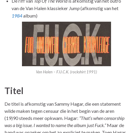
De riff van
Top Of The World
is afkomstig van het outro
van de Van Halen klassieker
Jump
(afkomstig van het
1984
album)
Van Halen – F.U.C.K. (rockshirt 1991)
Titel
De titel is afkomstig van Sammy Hagar, die een statement
wilde maken tegen censuur die in het begin van de aren
(19)90 steeds meer opkwam. Hagar:
“That’s when censorship
was a big issue. I wanted to name the album just Fuck.”
Maar de
band was onzeker om het zo expliciet te maken. Toen Hagar