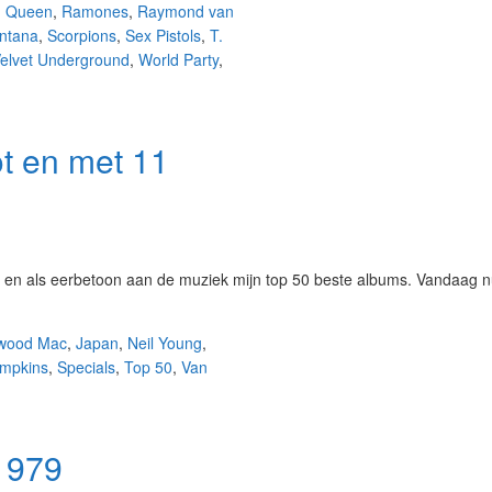
,
Queen
,
Ramones
,
Raymond van
ntana
,
Scorpions
,
Sex Pistols
,
T.
elvet Underground
,
World Party
,
t en met 11
n en als eerbetoon aan de muziek mijn top 50 beste albums. Vandaag
twood Mac
,
Japan
,
Neil Young
,
mpkins
,
Specials
,
Top 50
,
Van
1979