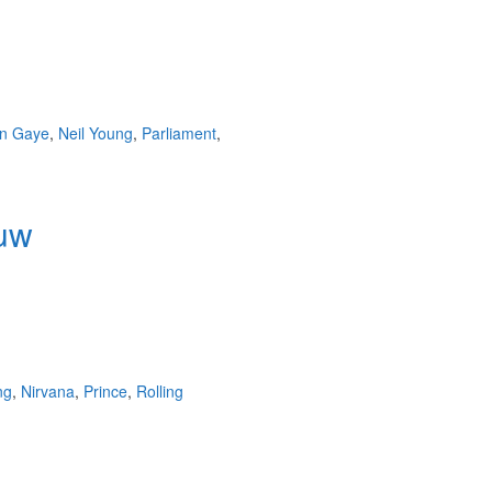
in Gaye
,
Neil Young
,
Parliament
,
uw
ng
,
Nirvana
,
Prince
,
Rolling