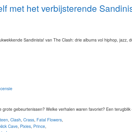
lf met het verbijsterende Sandinis
ukwekkende Sandinista! van The Clash: drie albums vol hiphop, jazz, d
censie
e grote gebeurtenissen? Welke verhalen waren favoriet? Een terugblik
teen
,
Clash
,
Crass
,
Fatal Flowers
,
Nick Cave
,
Pixies
,
Prince
,