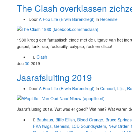
The Clash overklassen zichze
Door
A Pop Life (Erwin Barendregt)
in
Recensie
1980 kreeg een fantastisch einde met de uitgave van het indr
gospel, funk, rap, rockabilly, calypso, rock en disco!
Clash
dec
30
2019
Jaarafsluiting 2019
Door
A Pop Life (Erwin Barendregt)
in
Concert
,
Lijst
,
Re
Jaarafsluiting 2019. Wat was er goed? Wat niet? Wat waren d
Bauhaus
,
Billie Eilish
,
Blood Orange
,
Bruce Springs
FKA twigs
,
Genesis
,
LCD Soundsystem
,
New Order
,