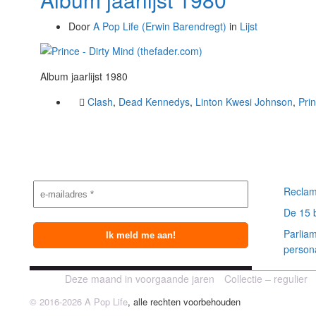
Door
A Pop Life (Erwin Barendregt)
in
Lijst
Album jaarlijst 1980
Clash
,
Dead Kennedys
,
Linton Kwesi Johnson
,
Pri
Nieuwsbrief
Meest
aanmelding
berich
Reclam
De 15 
Parlia
person
Deze maand in voorgaande jaren
Collectie – regulier
© 2016-2026 A Pop Life
, alle rechten voorbehouden