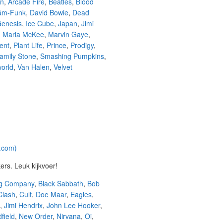
on
,
Arcade Fire
,
Beatles
,
Blood
âm-Funk
,
David Bowie
,
Dead
enesis
,
Ice Cube
,
Japan
,
Jimi
,
Maria McKee
,
Marvin Gaye
,
ent
,
Plant Life
,
Prince
,
Prodigy
,
amily Stone
,
Smashing Pumpkins
,
orld
,
Van Halen
,
Velvet
s. Leuk kijkvoer!
ing Company
,
Black Sabbath
,
Bob
Clash
,
Cult
,
Doe Maar
,
Eagles
,
,
Jimi Hendrix
,
John Lee Hooker
,
field
,
New Order
,
Nirvana
,
Oi
,