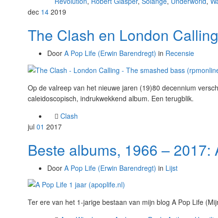
Revolution
,
Robert Glasper
,
Solange
,
Underworld
,
Wa
dec
14
2019
The Clash en London Calling,
Door
A Pop Life (Erwin Barendregt)
in
Recensie
Op de valreep van het nieuwe jaren (19)80 decennium versc
caleidoscopisch, indrukwekkend album. Een terugblik.
Clash
jul
01
2017
Beste albums, 1966 – 2017: A
Door
A Pop Life (Erwin Barendregt)
in
Lijst
Ter ere van het 1-jarige bestaan van mijn blog A Pop Life (Mij