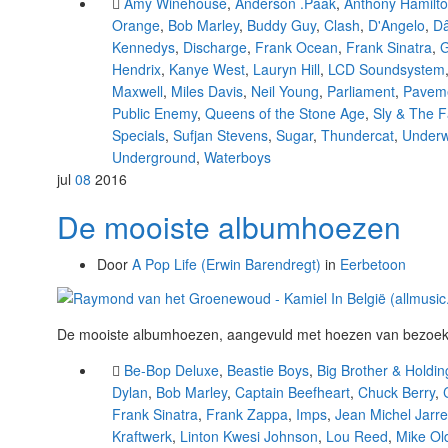
Amy Winehouse
,
Anderson .Paak
,
Anthony Hamilt
Orange
,
Bob Marley
,
Buddy Guy
,
Clash
,
D'Angelo
,
D
Kennedys
,
Discharge
,
Frank Ocean
,
Frank Sinatra
,
G
Hendrix
,
Kanye West
,
Lauryn Hill
,
LCD Soundsystem
Maxwell
,
Miles Davis
,
Neil Young
,
Parliament
,
Pavem
Public Enemy
,
Queens of the Stone Age
,
Sly & The F
Specials
,
Sufjan Stevens
,
Sugar
,
Thundercat
,
Underw
Underground
,
Waterboys
jul
08
2016
De mooiste albumhoezen
Door
A Pop Life (Erwin Barendregt)
in
Eerbetoon
De mooiste albumhoezen, aangevuld met hoezen van bezoeker
Be-Bop Deluxe
,
Beastie Boys
,
Big Brother & Hold
Dylan
,
Bob Marley
,
Captain Beefheart
,
Chuck Berry
,
Frank Sinatra
,
Frank Zappa
,
Imps
,
Jean Michel Jarre
Kraftwerk
,
Linton Kwesi Johnson
,
Lou Reed
,
Mike Old