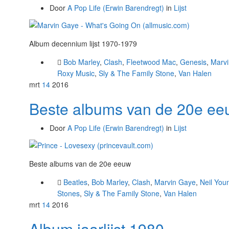
Door
A Pop Life (Erwin Barendregt)
in
Lijst
Album decennium lijst 1970-1979
Bob Marley
,
Clash
,
Fleetwood Mac
,
Genesis
,
Marv
Roxy Music
,
Sly & The Family Stone
,
Van Halen
mrt
14
2016
Beste albums van de 20e ee
Door
A Pop Life (Erwin Barendregt)
in
Lijst
Beste albums van de 20e eeuw
Beatles
,
Bob Marley
,
Clash
,
Marvin Gaye
,
Neil You
Stones
,
Sly & The Family Stone
,
Van Halen
mrt
14
2016
Album jaarlijst 1980