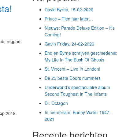
ta!
David Byrne, 15-02-2026
Prince – Tien jaar later…
Nieuws: Parade Deluxe Edition – It’s
Coming!
ub, reggae,
Gavin Friday, 24-02-2026
Eno en Byrne schrijven geschiedenis:
My Life In The Bush Of Ghosts
St. Vincent – Live In London!
De 25 beste Doors nummers
Underworld’s spectaculaire album
Second Toughest In The Infants
Dr. Octagon
In memoriam: Bunny Wailer 1947-
 op 2019.
2021
Recente berichten