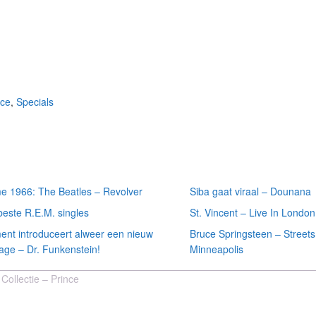
nce
,
Specials
 recente
Meest recente
ten
recensies
e 1966: The Beatles – Revolver
Siba gaat viraal – Dounana
beste R.E.M. singles
St. Vincent – Live In London
ment introduceert alweer een nieuw
Bruce Springsteen – Streets
age – Dr. Funkenstein!
Minneapolis
Collectie – Prince