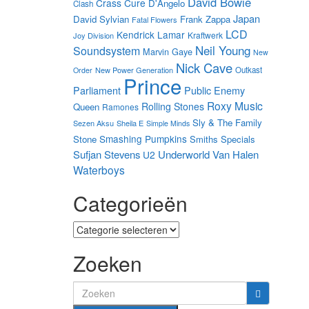
David Bowie
Crass
Cure
D'Angelo
Clash
Japan
David Sylvian
Frank Zappa
Fatal Flowers
LCD
Kendrick Lamar
Kraftwerk
Joy Division
Neil Young
Soundsystem
Marvin Gaye
New
Nick Cave
New Power Generation
Outkast
Order
Prince
Parliament
Public Enemy
Roxy Music
Rolling Stones
Queen
Ramones
Sly & The Family
Sezen Aksu
Sheila E
Simple Minds
Smashing Pumpkins
Stone
Smiths
Specials
Sufjan Stevens
Underworld
Van Halen
U2
Waterboys
Categorieën
Categorieën
Zoeken
Search
for: