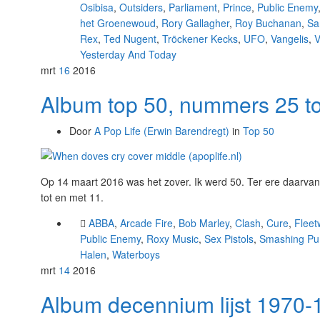
Osibisa
,
Outsiders
,
Parliament
,
Prince
,
Public Enemy
het Groenewoud
,
Rory Gallagher
,
Roy Buchanan
,
Sa
Rex
,
Ted Nugent
,
Tröckener Kecks
,
UFO
,
Vangelis
,
V
Yesterday And Today
mrt
16
2016
Album top 50, nummers 25 to
Door
A Pop Life (Erwin Barendregt)
in
Top 50
Op 14 maart 2016 was het zover. Ik werd 50. Ter ere daarva
tot en met 11.
ABBA
,
Arcade Fire
,
Bob Marley
,
Clash
,
Cure
,
Flee
Public Enemy
,
Roxy Music
,
Sex Pistols
,
Smashing Pu
Halen
,
Waterboys
mrt
14
2016
Album decennium lijst 1970-