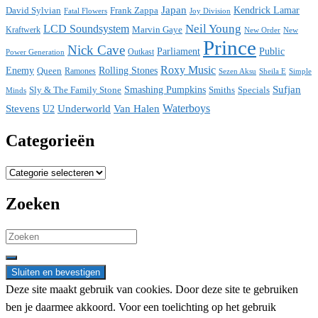
Japan
David Sylvian
Frank Zappa
Kendrick Lamar
Fatal Flowers
Joy Division
Neil Young
LCD Soundsystem
Kraftwerk
Marvin Gaye
New
New Order
Prince
Nick Cave
Parliament
Public
Power Generation
Outkast
Roxy Music
Enemy
Rolling Stones
Queen
Ramones
Sezen Aksu
Sheila E
Simple
Sufjan
Sly & The Family Stone
Smashing Pumpkins
Smiths
Specials
Minds
Waterboys
Stevens
Underworld
Van Halen
U2
Categorieën
Categorieën
Zoeken
Search
for:
Deze site maakt gebruik van cookies. Door deze site te gebruiken
ben je daarmee akkoord. Voor een toelichting op het gebruik