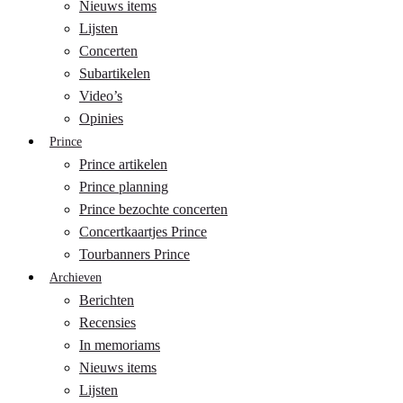
Nieuws items
Lijsten
Concerten
Subartikelen
Video’s
Opinies
Prince
Prince artikelen
Prince planning
Prince bezochte concerten
Concertkaartjes Prince
Tourbanners Prince
Archieven
Berichten
Recensies
In memoriams
Nieuws items
Lijsten