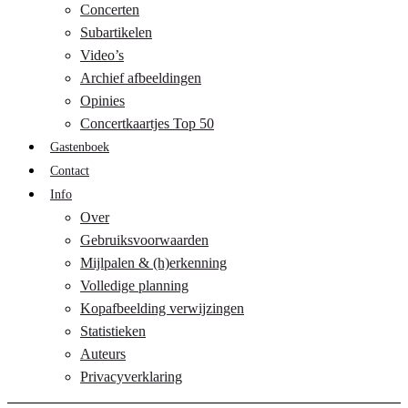
Concerten
Subartikelen
Video’s
Archief afbeeldingen
Opinies
Concertkaartjes Top 50
Gastenboek
Contact
Info
Over
Gebruiksvoorwaarden
Mijlpalen & (h)erkenning
Volledige planning
Kopafbeelding verwijzingen
Statistieken
Auteurs
Privacyverklaring