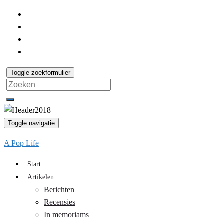
Toggle zoekformulier
Search
for:
Toggle navigatie
A Pop Life
Start
Artikelen
Berichten
Recensies
In memoriams