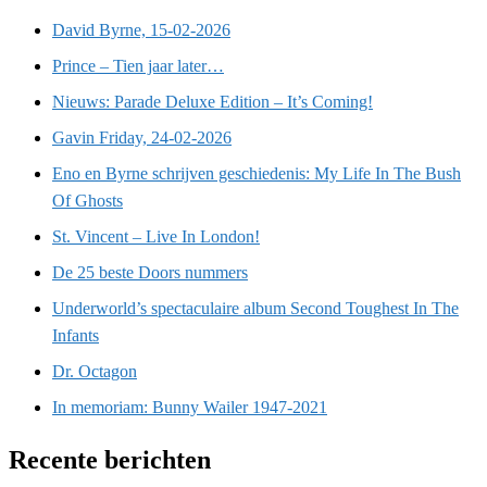
David Byrne, 15-02-2026
Prince – Tien jaar later…
Nieuws: Parade Deluxe Edition – It’s Coming!
Gavin Friday, 24-02-2026
Eno en Byrne schrijven geschiedenis: My Life In The Bush
Of Ghosts
St. Vincent – Live In London!
De 25 beste Doors nummers
Underworld’s spectaculaire album Second Toughest In The
Infants
Dr. Octagon
In memoriam: Bunny Wailer 1947-2021
Recente berichten