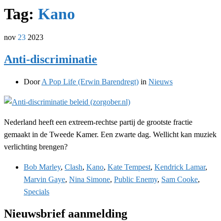
Tag:
Kano
nov
23
2023
Anti-discriminatie
Door
A Pop Life (Erwin Barendregt)
in
Nieuws
Nederland heeft een extreem-rechtse partij de grootste fractie
gemaakt in de Tweede Kamer. Een zwarte dag. Wellicht kan muziek
verlichting brengen?
Bob Marley
,
Clash
,
Kano
,
Kate Tempest
,
Kendrick Lamar
,
Marvin Gaye
,
Nina Simone
,
Public Enemy
,
Sam Cooke
,
Specials
Nieuwsbrief aanmelding