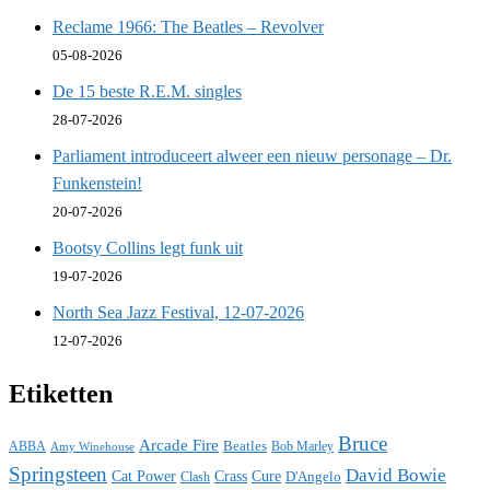
Reclame 1966: The Beatles – Revolver
05-08-2026
De 15 beste R.E.M. singles
28-07-2026
Parliament introduceert alweer een nieuw personage – Dr.
Funkenstein!
20-07-2026
Bootsy Collins legt funk uit
19-07-2026
North Sea Jazz Festival, 12-07-2026
12-07-2026
Etiketten
Bruce
Arcade Fire
ABBA
Beatles
Bob Marley
Amy Winehouse
Springsteen
David Bowie
Cat Power
Crass
Cure
D'Angelo
Clash