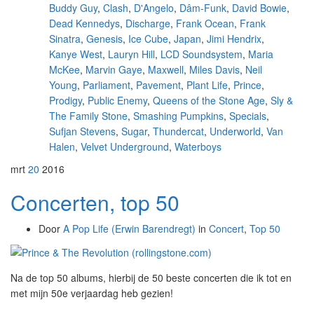
Buddy Guy
,
Clash
,
D'Angelo
,
Dâm-Funk
,
David Bowie
,
Dead Kennedys
,
Discharge
,
Frank Ocean
,
Frank
Sinatra
,
Genesis
,
Ice Cube
,
Japan
,
Jimi Hendrix
,
Kanye West
,
Lauryn Hill
,
LCD Soundsystem
,
Maria
McKee
,
Marvin Gaye
,
Maxwell
,
Miles Davis
,
Neil
Young
,
Parliament
,
Pavement
,
Plant Life
,
Prince
,
Prodigy
,
Public Enemy
,
Queens of the Stone Age
,
Sly &
The Family Stone
,
Smashing Pumpkins
,
Specials
,
Sufjan Stevens
,
Sugar
,
Thundercat
,
Underworld
,
Van
Halen
,
Velvet Underground
,
Waterboys
mrt
20
2016
Concerten, top 50
Door
A Pop Life (Erwin Barendregt)
in
Concert
,
Top 50
Na de top 50 albums, hierbij de 50 beste concerten die ik tot en
met mijn 50e verjaardag heb gezien!