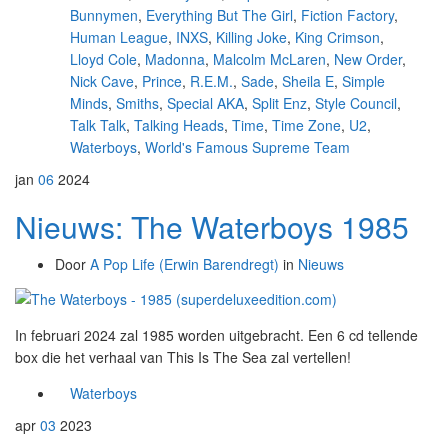
Bunnymen
,
Everything But The Girl
,
Fiction Factory
,
Human League
,
INXS
,
Killing Joke
,
King Crimson
,
Lloyd Cole
,
Madonna
,
Malcolm McLaren
,
New Order
,
Nick Cave
,
Prince
,
R.E.M.
,
Sade
,
Sheila E
,
Simple
Minds
,
Smiths
,
Special AKA
,
Split Enz
,
Style Council
,
Talk Talk
,
Talking Heads
,
Time
,
Time Zone
,
U2
,
Waterboys
,
World's Famous Supreme Team
jan
06
2024
Nieuws: The Waterboys 1985
Door
A Pop Life (Erwin Barendregt)
in
Nieuws
In februari 2024 zal 1985 worden uitgebracht. Een 6 cd tellende
box die het verhaal van This Is The Sea zal vertellen!
Waterboys
apr
03
2023