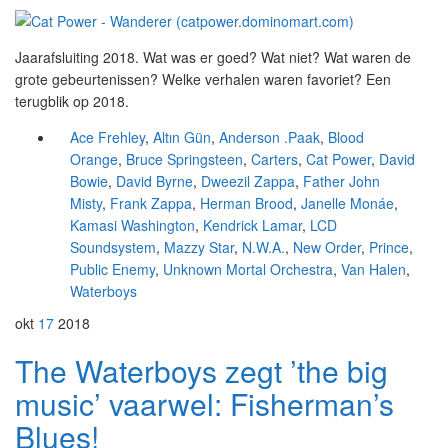
Jaarafsluiting 2018. Wat was er goed? Wat niet? Wat waren de
grote gebeurtenissen? Welke verhalen waren favoriet? Een
terugblik op 2018.
Ace Frehley
,
Altın Gün
,
Anderson .Paak
,
Blood
Orange
,
Bruce Springsteen
,
Carters
,
Cat Power
,
David
Bowie
,
David Byrne
,
Dweezil Zappa
,
Father John
Misty
,
Frank Zappa
,
Herman Brood
,
Janelle Monáe
,
Kamasi Washington
,
Kendrick Lamar
,
LCD
Soundsystem
,
Mazzy Star
,
N.W.A.
,
New Order
,
Prince
,
Public Enemy
,
Unknown Mortal Orchestra
,
Van Halen
,
Waterboys
okt
17
2018
The Waterboys zegt ’the big
music’ vaarwel: Fisherman’s
Blues!