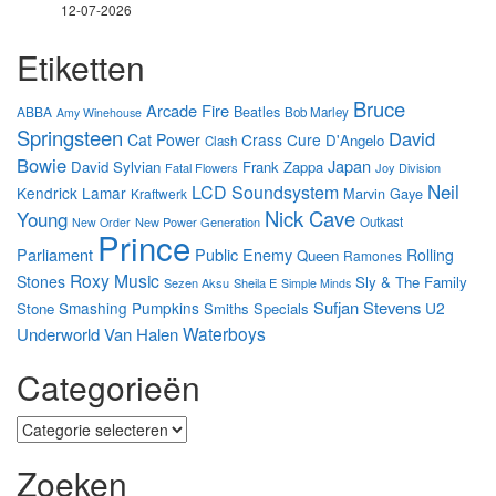
12-07-2026
Etiketten
Bruce
Arcade Fire
Beatles
ABBA
Bob Marley
Amy Winehouse
Springsteen
David
Cat Power
Crass
Cure
D'Angelo
Clash
Bowie
Japan
David Sylvian
Frank Zappa
Fatal Flowers
Joy Division
Neil
LCD Soundsystem
Kendrick Lamar
Marvin Gaye
Kraftwerk
Nick Cave
Young
New Power Generation
Outkast
New Order
Prince
Parliament
Public Enemy
Rolling
Queen
Ramones
Roxy Music
Stones
Sly & The Family
Sezen Aksu
Sheila E
Simple Minds
Sufjan Stevens
Smashing Pumpkins
U2
Stone
Smiths
Specials
Waterboys
Underworld
Van Halen
Categorieën
Categorieën
Zoeken