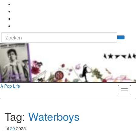
Search
Tog
for:
zoek
A Pop Life
Toggl
naviga
Tag:
Waterboys
jul
20
2025