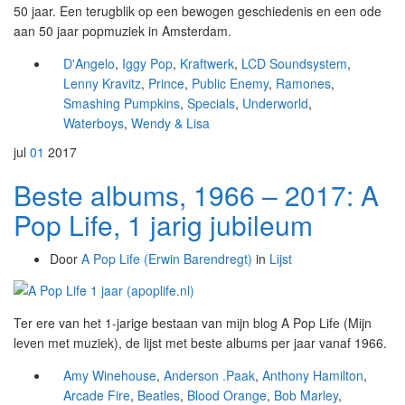
50 jaar. Een terugblik op een bewogen geschiedenis en een ode
aan 50 jaar popmuziek in Amsterdam.
D'Angelo
,
Iggy Pop
,
Kraftwerk
,
LCD Soundsystem
,
Lenny Kravitz
,
Prince
,
Public Enemy
,
Ramones
,
Smashing Pumpkins
,
Specials
,
Underworld
,
Waterboys
,
Wendy & Lisa
jul
01
2017
Beste albums, 1966 – 2017: A
Pop Life, 1 jarig jubileum
Door
A Pop Life (Erwin Barendregt)
in
Lijst
Ter ere van het 1-jarige bestaan van mijn blog A Pop Life (Mijn
leven met muziek), de lijst met beste albums per jaar vanaf 1966.
Amy Winehouse
,
Anderson .Paak
,
Anthony Hamilton
,
Arcade Fire
,
Beatles
,
Blood Orange
,
Bob Marley
,