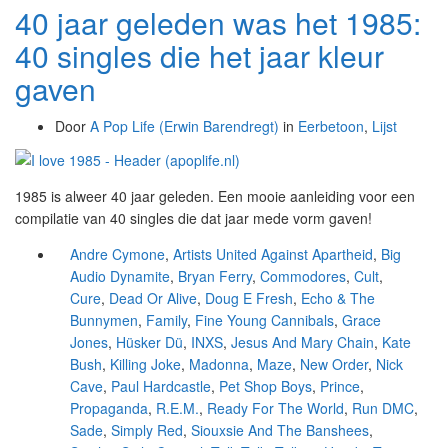
40 jaar geleden was het 1985:
40 singles die het jaar kleur
gaven
Door
A Pop Life (Erwin Barendregt)
in
Eerbetoon
,
Lijst
1985 is alweer 40 jaar geleden. Een mooie aanleiding voor een
compilatie van 40 singles die dat jaar mede vorm gaven!
Andre Cymone
,
Artists United Against Apartheid
,
Big
Audio Dynamite
,
Bryan Ferry
,
Commodores
,
Cult
,
Cure
,
Dead Or Alive
,
Doug E Fresh
,
Echo & The
Bunnymen
,
Family
,
Fine Young Cannibals
,
Grace
Jones
,
Hüsker Dü
,
INXS
,
Jesus And Mary Chain
,
Kate
Bush
,
Killing Joke
,
Madonna
,
Maze
,
New Order
,
Nick
Cave
,
Paul Hardcastle
,
Pet Shop Boys
,
Prince
,
Propaganda
,
R.E.M.
,
Ready For The World
,
Run DMC
,
Sade
,
Simply Red
,
Siouxsie And The Banshees
,