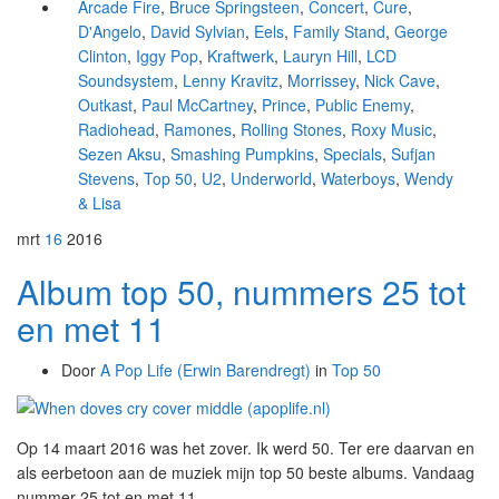
Arcade Fire
,
Bruce Springsteen
,
Concert
,
Cure
,
D'Angelo
,
David Sylvian
,
Eels
,
Family Stand
,
George
Clinton
,
Iggy Pop
,
Kraftwerk
,
Lauryn Hill
,
LCD
Soundsystem
,
Lenny Kravitz
,
Morrissey
,
Nick Cave
,
Outkast
,
Paul McCartney
,
Prince
,
Public Enemy
,
Radiohead
,
Ramones
,
Rolling Stones
,
Roxy Music
,
Sezen Aksu
,
Smashing Pumpkins
,
Specials
,
Sufjan
Stevens
,
Top 50
,
U2
,
Underworld
,
Waterboys
,
Wendy
& Lisa
mrt
16
2016
Album top 50, nummers 25 tot
en met 11
Door
A Pop Life (Erwin Barendregt)
in
Top 50
Op 14 maart 2016 was het zover. Ik werd 50. Ter ere daarvan en
als eerbetoon aan de muziek mijn top 50 beste albums. Vandaag
nummer 25 tot en met 11.