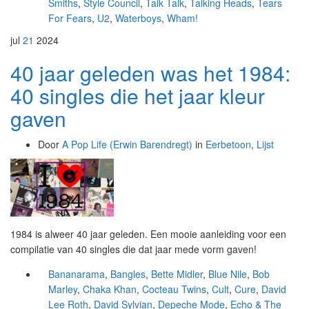
Smiths
,
Style Council
,
Talk Talk
,
Talking Heads
,
Tears
For Fears
,
U2
,
Waterboys
,
Wham!
jul
21
2024
40 jaar geleden was het 1984:
40 singles die het jaar kleur
gaven
Door
A Pop Life (Erwin Barendregt)
in
Eerbetoon
,
Lijst
1984 is alweer 40 jaar geleden. Een mooie aanleiding voor een
compilatie van 40 singles die dat jaar mede vorm gaven!
Bananarama
,
Bangles
,
Bette Midler
,
Blue Nile
,
Bob
Marley
,
Chaka Khan
,
Cocteau Twins
,
Cult
,
Cure
,
David
Lee Roth
,
David Sylvian
,
Depeche Mode
,
Echo & The