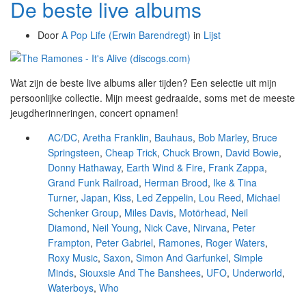
De beste live albums
Door
A Pop Life (Erwin Barendregt)
in
Lijst
Wat zijn de beste live albums aller tijden? Een selectie uit mijn
persoonlijke collectie. Mijn meest gedraaide, soms met de meeste
jeugdherinneringen, concert opnamen!
AC/DC
,
Aretha Franklin
,
Bauhaus
,
Bob Marley
,
Bruce
Springsteen
,
Cheap Trick
,
Chuck Brown
,
David Bowie
,
Donny Hathaway
,
Earth Wind & Fire
,
Frank Zappa
,
Grand Funk Railroad
,
Herman Brood
,
Ike & Tina
Turner
,
Japan
,
Kiss
,
Led Zeppelin
,
Lou Reed
,
Michael
Schenker Group
,
Miles Davis
,
Motörhead
,
Neil
Diamond
,
Neil Young
,
Nick Cave
,
Nirvana
,
Peter
Frampton
,
Peter Gabriel
,
Ramones
,
Roger Waters
,
Roxy Music
,
Saxon
,
Simon And Garfunkel
,
Simple
Minds
,
Siouxsie And The Banshees
,
UFO
,
Underworld
,
Waterboys
,
Who