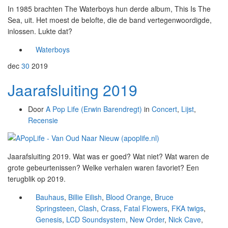
In 1985 brachten The Waterboys hun derde album, This Is The
Sea, uit. Het moest de belofte, die de band vertegenwoordigde,
inlossen. Lukte dat?
Waterboys
dec
30
2019
Jaarafsluiting 2019
Door
A Pop Life (Erwin Barendregt)
in
Concert
,
Lijst
,
Recensie
Jaarafsluiting 2019. Wat was er goed? Wat niet? Wat waren de
grote gebeurtenissen? Welke verhalen waren favoriet? Een
terugblik op 2019.
Bauhaus
,
Billie Eilish
,
Blood Orange
,
Bruce
Springsteen
,
Clash
,
Crass
,
Fatal Flowers
,
FKA twigs
,
Genesis
,
LCD Soundsystem
,
New Order
,
Nick Cave
,