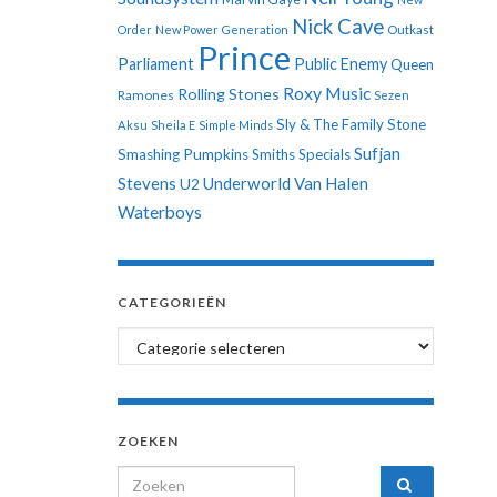
Nick Cave
Order
New Power Generation
Outkast
Prince
Parliament
Public Enemy
Queen
Roxy Music
Rolling Stones
Ramones
Sezen
Sly & The Family Stone
Aksu
Sheila E
Simple Minds
Sufjan
Smashing Pumpkins
Smiths
Specials
Stevens
Underworld
Van Halen
U2
Waterboys
CATEGORIEËN
Categorieën
ZOEKEN
Search for: