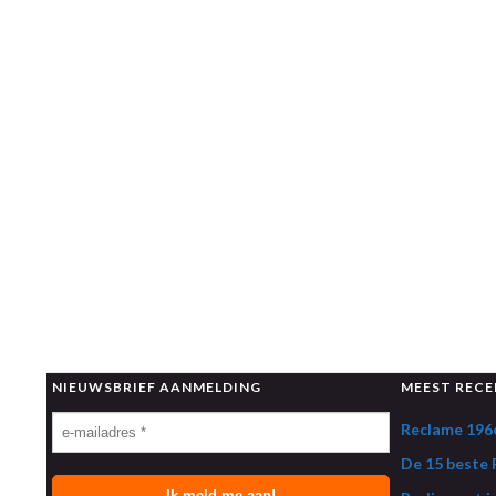
NIEUWSBRIEF AANMELDING
MEEST RECE
Reclame 1966
De 15 beste R