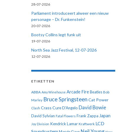
28-07-2026
Parliament introduceert alweer een nieuw
personage – Dr. Funkenstein!
20-07-2026
Bootsy Collins legt funk uit
19-07-2026
North Sea Jazz Festival, 12-07-2026
12-07-2026
ETIKETTEN
Arcade Fire
ABBA
Beatles
Amy Winehouse
Bob
Bruce Springsteen
Cat Power
Marley
David Bowie
Crass
Cure
D'Angelo
Clash
Japan
David Sylvian
Frank Zappa
Fatal Flowers
LCD
Kendrick Lamar
Kraftwerk
Joy Division
Neil Young
Soundsystem
Marvin Gaye
New