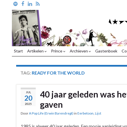
Start
Artikelen
Prince
Archieven
Gastenboek
Co
TAG:
READY FOR THE WORLD
40 jaar geleden was het
JUL
20
gaven
2025
Door
A Pop Life (Erwin Barendregt)
in
Eerbetoon
,
Lijst
1985 is alweer 40 jaar geleden. Een mooie aanleiding vo