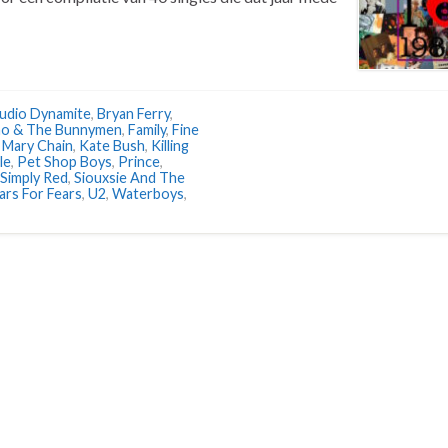
Audio Dynamite
,
Bryan Ferry
,
ho & The Bunnymen
,
Family
,
Fine
 Mary Chain
,
Kate Bush
,
Killing
le
,
Pet Shop Boys
,
Prince
,
Simply Red
,
Siouxsie And The
ars For Fears
,
U2
,
Waterboys
,