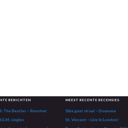
NTE BERICHTEN
MEEST RECENTE RECENSIES
: The Beatles – Revolver
Siba gaat viraal – Dounana
.E.M. singles
St. Vincent – Live In London!