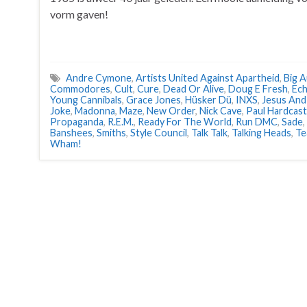
vorm gaven!
Andre Cymone
,
Artists United Against Apartheid
,
Big 
Commodores
,
Cult
,
Cure
,
Dead Or Alive
,
Doug E Fresh
,
Ec
Young Cannibals
,
Grace Jones
,
Hüsker Dü
,
INXS
,
Jesus And
Joke
,
Madonna
,
Maze
,
New Order
,
Nick Cave
,
Paul Hardcast
Propaganda
,
R.E.M.
,
Ready For The World
,
Run DMC
,
Sade
,
Banshees
,
Smiths
,
Style Council
,
Talk Talk
,
Talking Heads
,
Te
Wham!