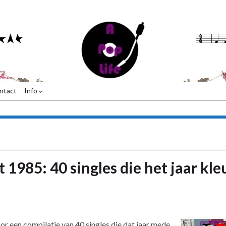
ntact
Info
 1985: 40 singles die het jaar kle
or een compilatie van 40 singles die dat jaar mede