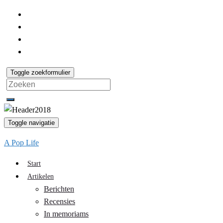
Toggle zoekformulier
Search
for:
Toggle navigatie
A Pop Life
Start
Artikelen
Berichten
Recensies
In memoriams