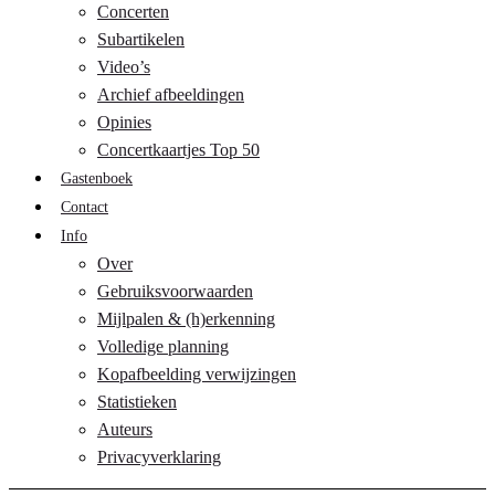
Concerten
Subartikelen
Video’s
Archief afbeeldingen
Opinies
Concertkaartjes Top 50
Gastenboek
Contact
Info
Over
Gebruiksvoorwaarden
Mijlpalen & (h)erkenning
Volledige planning
Kopafbeelding verwijzingen
Statistieken
Auteurs
Privacyverklaring