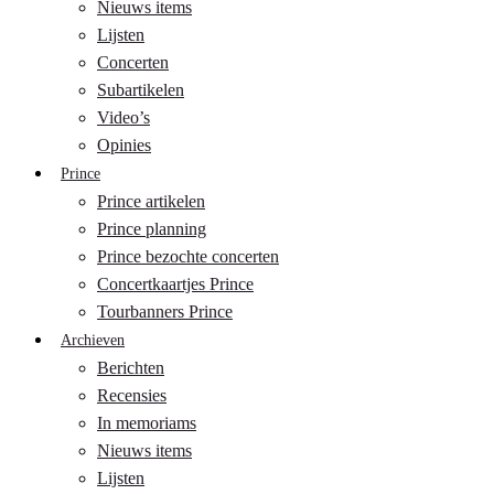
Nieuws items
Lijsten
Concerten
Subartikelen
Video’s
Opinies
Prince
Prince artikelen
Prince planning
Prince bezochte concerten
Concertkaartjes Prince
Tourbanners Prince
Archieven
Berichten
Recensies
In memoriams
Nieuws items
Lijsten