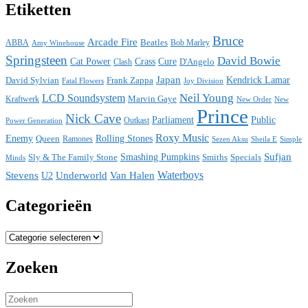
Etiketten
Bruce
Arcade Fire
ABBA
Beatles
Bob Marley
Amy Winehouse
Springsteen
David Bowie
Cat Power
Crass
Cure
D'Angelo
Clash
Japan
David Sylvian
Frank Zappa
Kendrick Lamar
Fatal Flowers
Joy Division
Neil Young
LCD Soundsystem
Kraftwerk
Marvin Gaye
New
New Order
Prince
Nick Cave
Parliament
Public
Power Generation
Outkast
Roxy Music
Enemy
Rolling Stones
Queen
Ramones
Sezen Aksu
Sheila E
Simple
Sufjan
Sly & The Family Stone
Smashing Pumpkins
Smiths
Specials
Minds
Waterboys
Stevens
Underworld
Van Halen
U2
Categorieën
Categorieën
Zoeken
Search