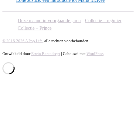
Lone Justice, een introductie tot Maria McKee
Deze maand in voorgaande jaren
Collectie – regulier
Collectie – Prince
© 2016-2026 A Pop Life
, alle rechten voorbehouden
Ontwikkeld door
Erwin Barendregt
| Gebouwd met
WordPress