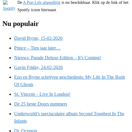
De
A Pop Life afspeellijst
is nu beschikbaar. Klik op de link of het
Spotify icoon hiernaast.
Nu populair
David Byrne, 15-02-2026
Prince – Tien jaar later…
Nieuws: Parade Deluxe Edition – It’s Coming!
Gavin Friday, 24-02-2026
Eno en Byrne schrijven geschiedenis: My Life In The Bush
Of Ghosts
St. Vincent – Live In London!
De 25 beste Doors nummers
Underworld’s spectaculaire album Second Toughest In The
Infants
Dr. Octagon