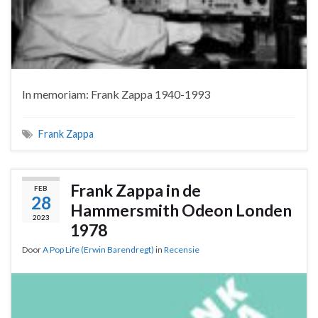
In memoriam: Frank Zappa 1940-1993
Frank Zappa
Frank Zappa in de
FEB
28
Hammersmith Odeon Londen
2023
1978
Door
A Pop Life (Erwin Barendregt)
in
Recensie