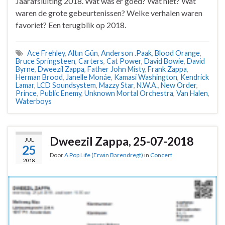
Jaarafsluiting 2018. Wat was er goed? Wat niet? Wat
waren de grote gebeurtenissen? Welke verhalen waren
favoriet? Een terugblik op 2018.
Ace Frehley
,
Altın Gün
,
Anderson .Paak
,
Blood Orange
,
Bruce Springsteen
,
Carters
,
Cat Power
,
David Bowie
,
David
Byrne
,
Dweezil Zappa
,
Father John Misty
,
Frank Zappa
,
Herman Brood
,
Janelle Monáe
,
Kamasi Washington
,
Kendrick
Lamar
,
LCD Soundsystem
,
Mazzy Star
,
N.W.A.
,
New Order
,
Prince
,
Public Enemy
,
Unknown Mortal Orchestra
,
Van Halen
,
Waterboys
Dweezil Zappa, 25-07-2018
JUL
25
Door
A Pop Life (Erwin Barendregt)
in
Concert
2018