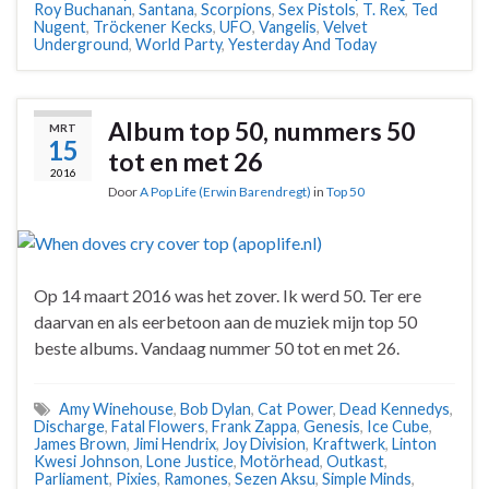
Roy Buchanan
,
Santana
,
Scorpions
,
Sex Pistols
,
T. Rex
,
Ted
Nugent
,
Tröckener Kecks
,
UFO
,
Vangelis
,
Velvet
Underground
,
World Party
,
Yesterday And Today
Album top 50, nummers 50
MRT
15
tot en met 26
2016
Door
A Pop Life (Erwin Barendregt)
in
Top 50
Op 14 maart 2016 was het zover. Ik werd 50. Ter ere
daarvan en als eerbetoon aan de muziek mijn top 50
beste albums. Vandaag nummer 50 tot en met 26.
Amy Winehouse
,
Bob Dylan
,
Cat Power
,
Dead Kennedys
,
Discharge
,
Fatal Flowers
,
Frank Zappa
,
Genesis
,
Ice Cube
,
James Brown
,
Jimi Hendrix
,
Joy Division
,
Kraftwerk
,
Linton
Kwesi Johnson
,
Lone Justice
,
Motörhead
,
Outkast
,
Parliament
,
Pixies
,
Ramones
,
Sezen Aksu
,
Simple Minds
,