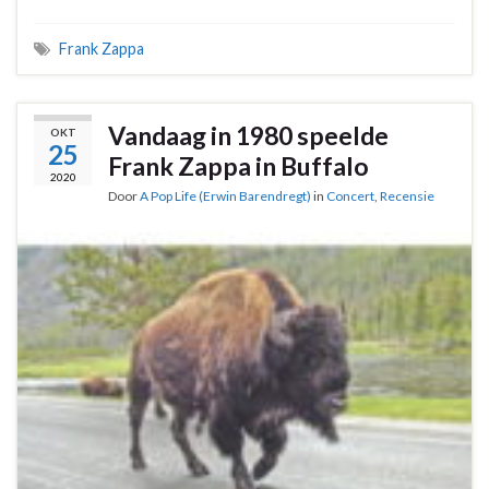
Frank Zappa
Vandaag in 1980 speelde
OKT
25
Frank Zappa in Buffalo
2020
Door
A Pop Life (Erwin Barendregt)
in
Concert
,
Recensie