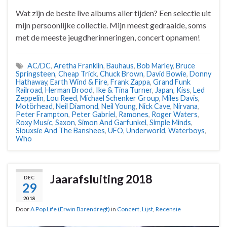
Wat zijn de beste live albums aller tijden? Een selectie uit
mijn persoonlijke collectie. Mijn meest gedraaide, soms
met de meeste jeugdherinneringen, concert opnamen!
AC/DC
,
Aretha Franklin
,
Bauhaus
,
Bob Marley
,
Bruce
Springsteen
,
Cheap Trick
,
Chuck Brown
,
David Bowie
,
Donny
Hathaway
,
Earth Wind & Fire
,
Frank Zappa
,
Grand Funk
Railroad
,
Herman Brood
,
Ike & Tina Turner
,
Japan
,
Kiss
,
Led
Zeppelin
,
Lou Reed
,
Michael Schenker Group
,
Miles Davis
,
Motörhead
,
Neil Diamond
,
Neil Young
,
Nick Cave
,
Nirvana
,
Peter Frampton
,
Peter Gabriel
,
Ramones
,
Roger Waters
,
Roxy Music
,
Saxon
,
Simon And Garfunkel
,
Simple Minds
,
Siouxsie And The Banshees
,
UFO
,
Underworld
,
Waterboys
,
Who
Jaarafsluiting 2018
DEC
29
2018
Door
A Pop Life (Erwin Barendregt)
in
Concert
,
Lijst
,
Recensie