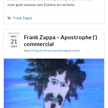
over gele sneeuw, een Eskimo en racisme.
Frank Zappa
Frank Zappa – Apostrophe (‘)
MRT
21
commercial
2024
Door
A Pop Life (Erwin Barendregt)
in
Video