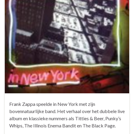
Frank Zappa speelde in New York met zijn
bovennatuurlijke band. Het verhaal over het dubbele live
album en klassieke nummers als Titties & Beer, Punky’s
Whips, The Illinois Enema Bandit en The Black Page.