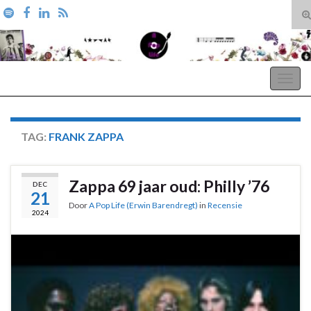
T
zo
Search for:
A Pop Life
Togg
navig
TAG:
FRANK ZAPPA
Zappa 69 jaar oud: Philly ’76
DEC
21
Door
A Pop Life (Erwin Barendregt)
in
Recensie
2024