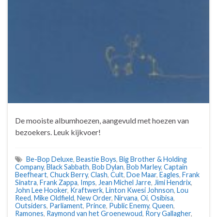
De mooiste albumhoezen, aangevuld met hoezen van
bezoekers. Leuk kijkvoer!
Be-Bop Deluxe
,
Beastie Boys
,
Big Brother & Holding
Company
,
Black Sabbath
,
Bob Dylan
,
Bob Marley
,
Captain
Beefheart
,
Chuck Berry
,
Clash
,
Cult
,
Doe Maar
,
Eagles
,
Frank
Sinatra
,
Frank Zappa
,
Imps
,
Jean Michel Jarre
,
Jimi Hendrix
,
John Lee Hooker
,
Kraftwerk
,
Linton Kwesi Johnson
,
Lou
Reed
,
Mike Oldfield
,
New Order
,
Nirvana
,
Oi
,
Osibisa
,
Outsiders
,
Parliament
,
Prince
,
Public Enemy
,
Queen
,
Ramones
,
Raymond van het Groenewoud
,
Rory Gallagher
,