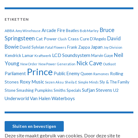
ETIKETTEN
Bruce
Arcade Fire
ABBA
Beatles
Amy Winehouse
Bob Marley
Springsteen
David
Cat Power
Crass
Cure
D'Angelo
Clash
Bowie
Japan
David Sylvian
Frank Zappa
Fatal Flowers
Joy Division
Neil
LCD Soundsystem
Kendrick Lamar
Kraftwerk
Marvin Gaye
Nick Cave
Young
New Order
New Power Generation
Outkast
Prince
Parliament
Public Enemy
Rolling
Queen
Ramones
Roxy Music
Stones
Sly & The Family
Sezen Aksu
Sheila E
Simple Minds
Sufjan Stevens
U2
Stone
Smashing Pumpkins
Smiths
Specials
Underworld
Van Halen
Waterboys
Deze site maakt gebruik van cookies. Door deze site te