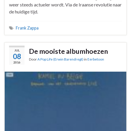
weer steeds actueler wordt. Via de Iraanse revolutie naar
de huidige tijd.
Frank Zappa
De mooiste albumhoezen
JUL
08
Door
A Pop Life (Erwin Barendregt)
in
Eerbetoon
2016