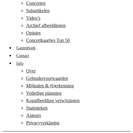
Concerten
Subartikelen
Video’s
Archief afbeeldingen
Opinies
Concertkaartjes Top 50
Gastenboek
Contact
Info
Over
Gebruiksvoorwaarden
Mijlpalen & (h)erkenning
Volledige planning
Kopafbeelding verwijzingen
Statistieken
Auteurs
Privacyverklaring