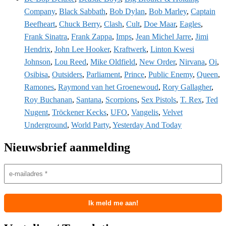
Company
,
Black Sabbath
,
Bob Dylan
,
Bob Marley
,
Captain
Beefheart
,
Chuck Berry
,
Clash
,
Cult
,
Doe Maar
,
Eagles
,
Frank Sinatra
,
Frank Zappa
,
Imps
,
Jean Michel Jarre
,
Jimi
Hendrix
,
John Lee Hooker
,
Kraftwerk
,
Linton Kwesi
Johnson
,
Lou Reed
,
Mike Oldfield
,
New Order
,
Nirvana
,
Oi
,
Osibisa
,
Outsiders
,
Parliament
,
Prince
,
Public Enemy
,
Queen
,
Ramones
,
Raymond van het Groenewoud
,
Rory Gallagher
,
Roy Buchanan
,
Santana
,
Scorpions
,
Sex Pistols
,
T. Rex
,
Ted
Nugent
,
Tröckener Kecks
,
UFO
,
Vangelis
,
Velvet
Underground
,
World Party
,
Yesterday And Today
Nieuwsbrief aanmelding