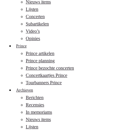
Nieuws items
Lijsten
Concerten
Subartikelen
Video’s
Opinies
Prince
Prince artikelen
Prince planning
Prince bezochte concerten
Concertkaartjes Prince
Tourbanners Prince
Archieven
Berichten
Recensies
In memoriams
Nieuws items
Lijsten