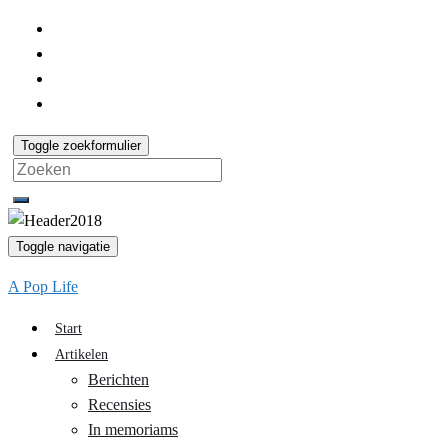
Toggle zoekformulier
Search
for:
Toggle navigatie
A Pop Life
Start
Artikelen
Berichten
Recensies
In memoriams