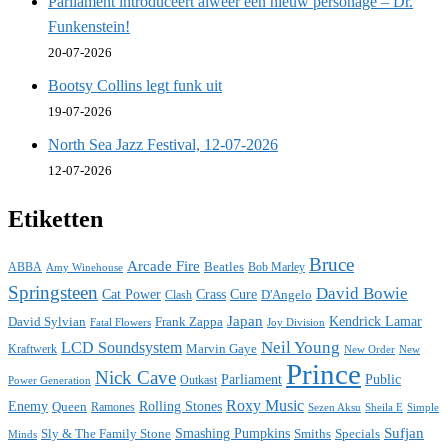
Parliament introduceert alweer een nieuw personage – Dr.
Funkenstein!
20-07-2026
Bootsy Collins legt funk uit
19-07-2026
North Sea Jazz Festival, 12-07-2026
12-07-2026
Etiketten
Bruce
Arcade Fire
ABBA
Beatles
Bob Marley
Amy Winehouse
Springsteen
David Bowie
Cat Power
Crass
Cure
D'Angelo
Clash
Japan
David Sylvian
Frank Zappa
Kendrick Lamar
Fatal Flowers
Joy Division
Neil Young
LCD Soundsystem
Kraftwerk
Marvin Gaye
New
New Order
Prince
Nick Cave
Parliament
Public
Power Generation
Outkast
Roxy Music
Enemy
Rolling Stones
Queen
Ramones
Sezen Aksu
Sheila E
Simple
Sufjan
Sly & The Family Stone
Smashing Pumpkins
Smiths
Specials
Minds