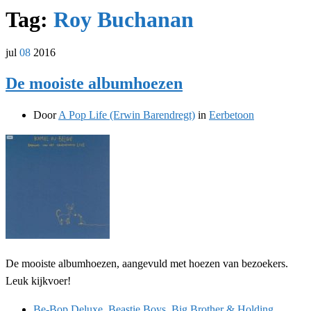
Tag:
Roy Buchanan
jul
08
2016
De mooiste albumhoezen
Door
A Pop Life (Erwin Barendregt)
in
Eerbetoon
De mooiste albumhoezen, aangevuld met hoezen van bezoekers.
Leuk kijkvoer!
Be-Bop Deluxe
,
Beastie Boys
,
Big Brother & Holding