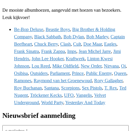
De mooiste albumhoezen, aangevuld met hoezen van bezoekers.
Leuk kijkvoer!
Be-Bop Deluxe
,
Beastie Boys
,
Big Brother & Holding
Company
,
Black Sabbath
,
Bob Dylan
,
Bob Marley
,
Captain
Beefheart
,
Chuck Berry
,
Clash
,
Cult
,
Doe Maar
,
Eagles
,
Frank Sinatra
,
Frank Zappa
,
Imps
,
Jean Michel Jarre
,
Jimi
Hendrix
,
John Lee Hooker
,
Kraftwerk
,
Linton Kwesi
Johnson
,
Lou Reed
,
Mike Oldfield
,
New Order
,
Nirvana
,
Oi
,
Osibisa
,
Outsiders
,
Parliament
,
Prince
,
Public Enemy
,
Queen
,
Ramones
,
Raymond van het Groenewoud
,
Rory Gallagher
,
Roy Buchanan
,
Santana
,
Scorpions
,
Sex Pistols
,
T. Rex
,
Ted
Nugent
,
Tröckener Kecks
,
UFO
,
Vangelis
,
Velvet
Underground
,
World Party
,
Yesterday And Today
Nieuwsbrief aanmelding