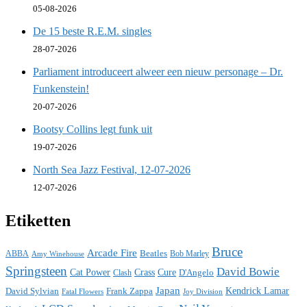
05-08-2026
De 15 beste R.E.M. singles
28-07-2026
Parliament introduceert alweer een nieuw personage – Dr.
Funkenstein!
20-07-2026
Bootsy Collins legt funk uit
19-07-2026
North Sea Jazz Festival, 12-07-2026
12-07-2026
Etiketten
Bruce
Arcade Fire
ABBA
Beatles
Bob Marley
Amy Winehouse
Springsteen
David Bowie
Cat Power
Crass
Cure
D'Angelo
Clash
Japan
David Sylvian
Frank Zappa
Kendrick Lamar
Fatal Flowers
Joy Division