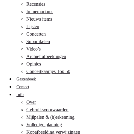
Recensies
In memoriams
Nieuws items
Lijsten
Concerten
Subartikelen
Video’s
Archief afbeeldingen
Opinies
Concertkaartjes Top 50
Gastenboek
Contact
Info
Over
Gebruiksvoorwaarden
Mijlpalen & (h)erkenning
Volledige planning
Kopafbeelding verwijzingen