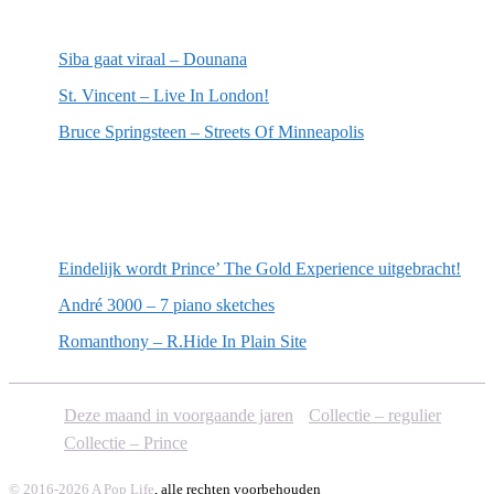
Meest recente recensies
Siba gaat viraal – Dounana
St. Vincent – Live In London!
Bruce Springsteen – Streets Of Minneapolis
Willekeurige artikelen
Eindelijk wordt Prince’ The Gold Experience uitgebracht!
André 3000 – 7 piano sketches
Romanthony – R.Hide In Plain Site
Deze maand in voorgaande jaren
Collectie – regulier
Collectie – Prince
© 2016-2026 A Pop Life
, alle rechten voorbehouden