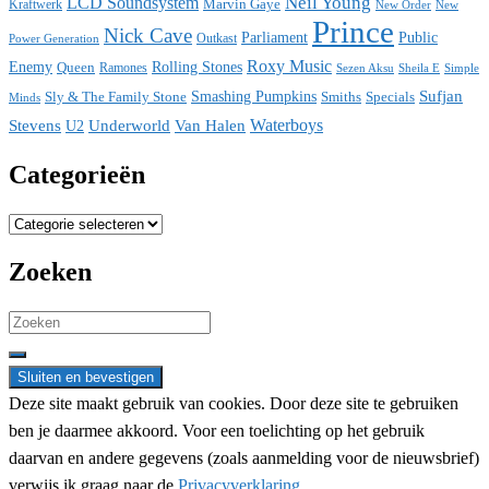
Neil Young
LCD Soundsystem
Kraftwerk
Marvin Gaye
New
New Order
Prince
Nick Cave
Parliament
Public
Power Generation
Outkast
Roxy Music
Enemy
Rolling Stones
Queen
Ramones
Sezen Aksu
Sheila E
Simple
Sufjan
Sly & The Family Stone
Smashing Pumpkins
Smiths
Specials
Minds
Waterboys
Stevens
Underworld
Van Halen
U2
Categorieën
Categorieën
Zoeken
Search
for:
Deze site maakt gebruik van cookies. Door deze site te gebruiken
ben je daarmee akkoord. Voor een toelichting op het gebruik
daarvan en andere gegevens (zoals aanmelding voor de nieuwsbrief)
verwijs ik graag naar de
Privacyverklaring.