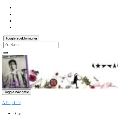
Toggle zoekformulier
Search
for:
Toggle navigatie
A Pop Life
Start