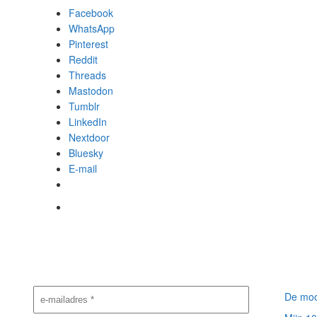
Facebook
WhatsApp
Pinterest
Reddit
Threads
Mastodon
Tumblr
LinkedIn
Nextdoor
Bluesky
E-mail
Nieuwsbrief
Meest
aanmelding
berich
De moo