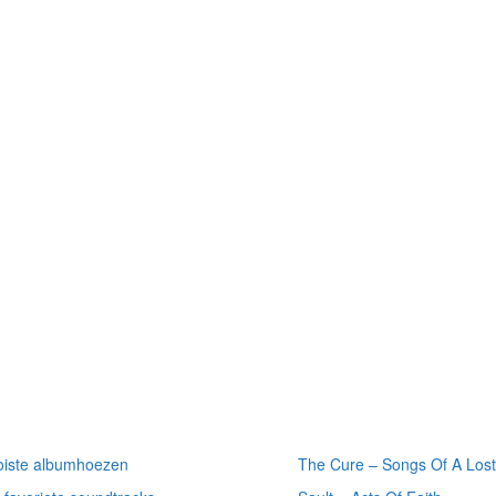
 gelezen
Meest gelezen
ten
recensies
iste albumhoezen
The Cure – Songs Of A Lost