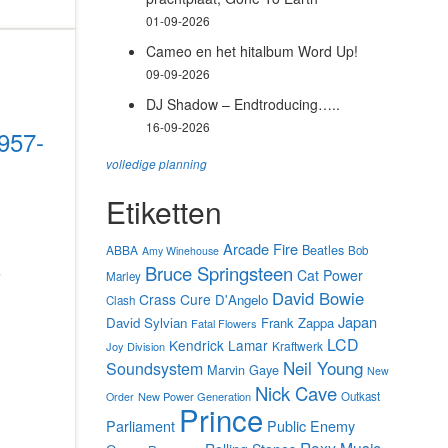
01-09-2026
Cameo en het hitalbum Word Up!
09-09-2026
DJ Shadow – Endtroducing…..
16-09-2026
957-
volledige planning
Etiketten
Arcade Fire
Beatles
ABBA
Bob
Amy Winehouse
6
Bruce Springsteen
Cat Power
Marley
David Bowie
Crass
Cure
D'Angelo
Clash
Japan
David Sylvian
Frank Zappa
Fatal Flowers
LCD
Kendrick Lamar
Kraftwerk
Joy Division
Neil Young
Soundsystem
Marvin Gaye
New
Nick Cave
New Power Generation
Outkast
Order
Prince
Parliament
Public Enemy