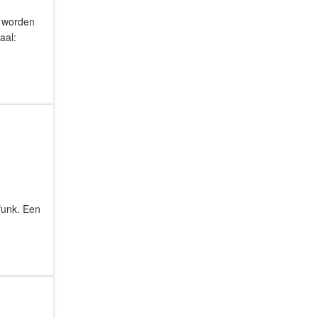
r worden
aal:
funk. Een