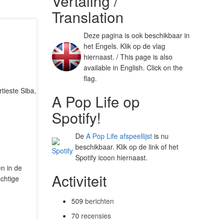
Vertaling /
Translation
Deze pagina is ook beschikbaar in
het Engels. Klik op de vlag
hiernaast. / This page is also
available in English. Click on the
flag.
tieste Siba,
A Pop Life op
Spotify!
De
A Pop Life afspeellijst
is nu
beschikbaar. Klik op de link of het
Spotify icoon hiernaast.
n in de
Activiteit
achtige
509
berichten
70
recensies