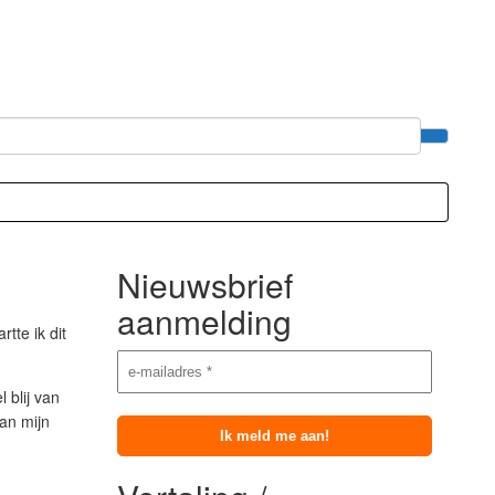
Nieuwsbrief
aanmelding
tte ik dit
 blij van
van mijn