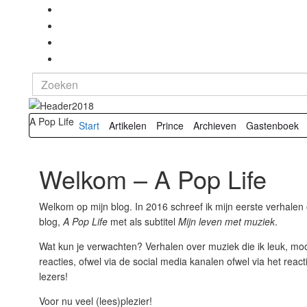
Search
for:
A Pop Life
Start
Artikelen
Prince
Archieven
Gastenboek
Welkom – A Pop Life
Welkom op mijn blog. In 2016 schreef ik mijn eerste verhalen ov
blog,
A Pop Life
met als subtitel
Mijn leven met muziek
.
Wat kun je verwachten? Verhalen over muziek die ik leuk, mooi
reacties, ofwel via de social media kanalen ofwel via het react
lezers!
Voor nu veel (lees)plezier!