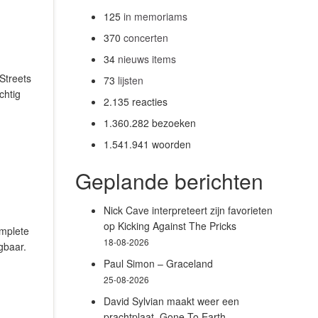
125
in memoriams
370
concerten
34
nieuws items
Streets
73
lijsten
chtig
2.135 reacties
1.360.282 bezoeken
1.541.941 woorden
Geplande berichten
Nick Cave interpreteert zijn favorieten
op Kicking Against The Pricks
omplete
18-08-2026
jgbaar.
Paul Simon – Graceland
25-08-2026
David Sylvian maakt weer een
prachtplaat, Gone To Earth