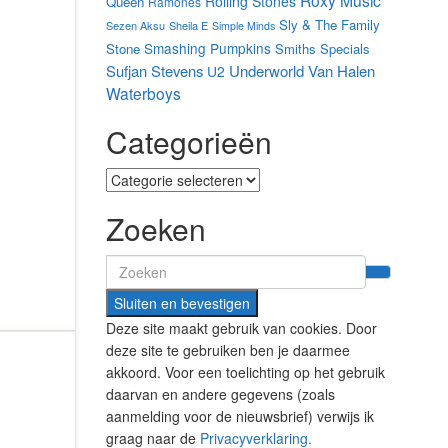
Roxy Music
Rolling Stones
Queen
Ramones
Sly & The Family
Sezen Aksu
Sheila E
Simple Minds
Smashing Pumpkins
Stone
Smiths
Specials
Sufjan Stevens
Underworld
Van Halen
U2
Waterboys
Categorieën
Categorieën
Zoeken
Search
for:
Deze site maakt gebruik van cookies. Door
deze site te gebruiken ben je daarmee
akkoord. Voor een toelichting op het gebruik
daarvan en andere gegevens (zoals
aanmelding voor de nieuwsbrief) verwijs ik
graag naar de
Privacyverklaring.