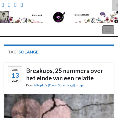
T
z
Search for:
A Pop Life
Togg
navig
TAG:
SOLANGE
Breakups, 25 nummers over
AUG
13
het einde van een relatie
2024
Door
A Pop Life (Erwin Barendregt)
in
Lijst