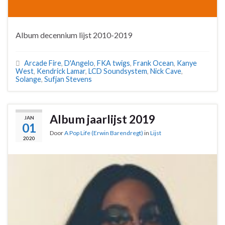
Album decennium lijst 2010-2019
Arcade Fire
,
D'Angelo
,
FKA twigs
,
Frank Ocean
,
Kanye
West
,
Kendrick Lamar
,
LCD Soundsystem
,
Nick Cave
,
Solange
,
Sufjan Stevens
Album jaarlijst 2019
JAN
01
Door
A Pop Life (Erwin Barendregt)
in
Lijst
2020