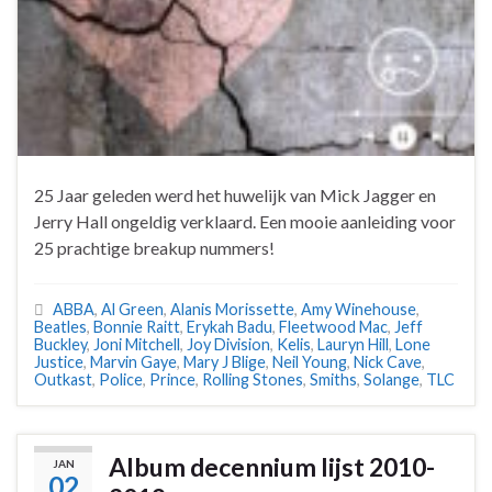
25 Jaar geleden werd het huwelijk van Mick Jagger en
Jerry Hall ongeldig verklaard. Een mooie aanleiding voor
25 prachtige breakup nummers!
ABBA
,
Al Green
,
Alanis Morissette
,
Amy Winehouse
,
Beatles
,
Bonnie Raitt
,
Erykah Badu
,
Fleetwood Mac
,
Jeff
Buckley
,
Joni Mitchell
,
Joy Division
,
Kelis
,
Lauryn Hill
,
Lone
Justice
,
Marvin Gaye
,
Mary J Blige
,
Neil Young
,
Nick Cave
,
Outkast
,
Police
,
Prince
,
Rolling Stones
,
Smiths
,
Solange
,
TLC
Album decennium lijst 2010-
JAN
02