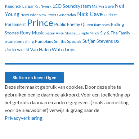
Neil
LCD Soundsystem
Kendrick Lamar
Kraftwerk
Marvin Gaye
Nick Cave
Young
New Order
New Power Generation
Outkast
Prince
Parliament
Public Enemy
Rolling
Queen
Ramones
Roxy Music
Stones
Sly & The Family
Sezen Aksu
Sheila E
Simple Minds
Sufjan Stevens
U2
Stone
Smashing Pumpkins
Smiths
Specials
Underworld
Van Halen
Waterboys
Deze site maakt gebruik van cookies. Door deze site te
gebruiken ben je daarmee akkoord. Voor een toelichting op
het gebruik daarvan en andere gegevens (zoals aanmelding
voor de nieuwsbrief) verwijs ik graag naar de
Privacyverklaring.