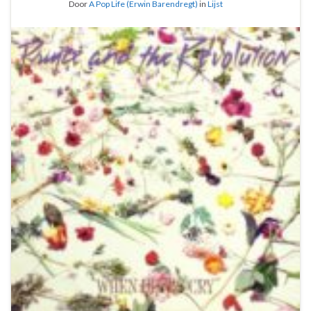
Door
A Pop Life (Erwin Barendregt)
in
Lijst