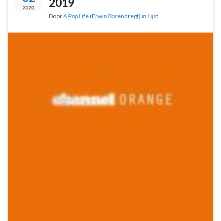
2019
2020
Door
A Pop Life (Erwin Barendregt)
in
Lijst