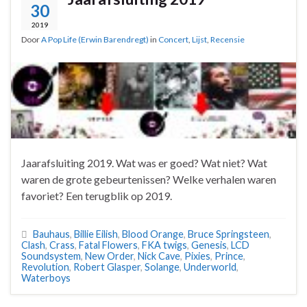
30
2019
Door
A Pop Life (Erwin Barendregt)
in
Concert
,
Lijst
,
Recensie
Jaarafsluiting 2019. Wat was er goed? Wat niet? Wat
waren de grote gebeurtenissen? Welke verhalen waren
favoriet? Een terugblik op 2019.
Bauhaus
,
Billie Eilish
,
Blood Orange
,
Bruce Springsteen
,
Clash
,
Crass
,
Fatal Flowers
,
FKA twigs
,
Genesis
,
LCD
Soundsystem
,
New Order
,
Nick Cave
,
Pixies
,
Prince
,
Revolution
,
Robert Glasper
,
Solange
,
Underworld
,
Waterboys