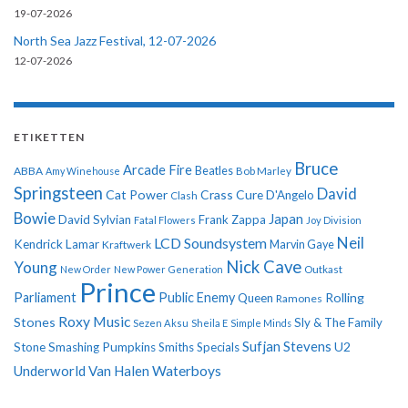
19-07-2026
North Sea Jazz Festival, 12-07-2026
12-07-2026
ETIKETTEN
Bruce
Arcade Fire
ABBA
Beatles
Amy Winehouse
Bob Marley
Springsteen
David
Cat Power
Crass
Cure
D'Angelo
Clash
Bowie
Japan
David Sylvian
Frank Zappa
Fatal Flowers
Joy Division
Neil
LCD Soundsystem
Kendrick Lamar
Kraftwerk
Marvin Gaye
Nick Cave
Young
New Order
New Power Generation
Outkast
Prince
Parliament
Public Enemy
Rolling
Queen
Ramones
Roxy Music
Stones
Sly & The Family
Sezen Aksu
Sheila E
Simple Minds
Sufjan Stevens
U2
Stone
Smashing Pumpkins
Smiths
Specials
Underworld
Van Halen
Waterboys