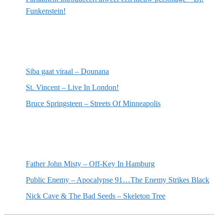
Funkenstein!
Meest recente recensies
Siba gaat viraal – Dounana
St. Vincent – Live In London!
Bruce Springsteen – Streets Of Minneapolis
Willekeurige artikelen
Father John Misty – Off-​Key In Hamburg
Public Enemy – Apocalypse 91…The Enemy Strikes Black
Nick Cave & The Bad Seeds – Skeleton Tree