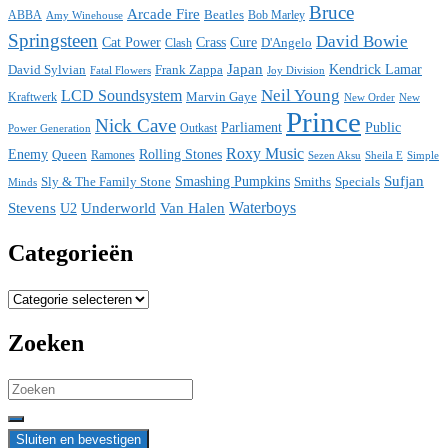
Bruce
Arcade Fire
ABBA
Beatles
Bob Marley
Amy Winehouse
Springsteen
David Bowie
Cat Power
Crass
Cure
D'Angelo
Clash
Japan
David Sylvian
Frank Zappa
Kendrick Lamar
Fatal Flowers
Joy Division
Neil Young
LCD Soundsystem
Kraftwerk
Marvin Gaye
New
New Order
Prince
Nick Cave
Parliament
Public
Power Generation
Outkast
Roxy Music
Enemy
Rolling Stones
Queen
Ramones
Sezen Aksu
Sheila E
Simple
Sufjan
Sly & The Family Stone
Smashing Pumpkins
Smiths
Specials
Minds
Waterboys
Stevens
Underworld
Van Halen
U2
Categorieën
Categorieën
Zoeken
Search
for: