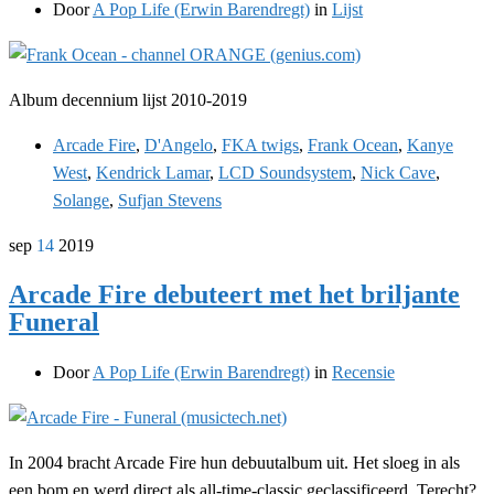
Door
A Pop Life (Erwin Barendregt)
in
Lijst
Album decennium lijst 2010-2019
Arcade Fire
,
D'Angelo
,
FKA twigs
,
Frank Ocean
,
Kanye
West
,
Kendrick Lamar
,
LCD Soundsystem
,
Nick Cave
,
Solange
,
Sufjan Stevens
sep
14
2019
Arcade Fire debuteert met het briljante
Funeral
Door
A Pop Life (Erwin Barendregt)
in
Recensie
In 2004 bracht Arcade Fire hun debuutalbum uit. Het sloeg in als
een bom en werd direct als all-time-classic geclassificeerd. Terecht?