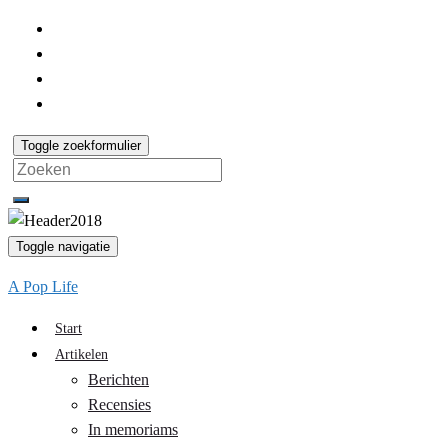
Toggle zoekformulier
Search
for:
Toggle navigatie
A Pop Life
Start
Artikelen
Berichten
Recensies
In memoriams