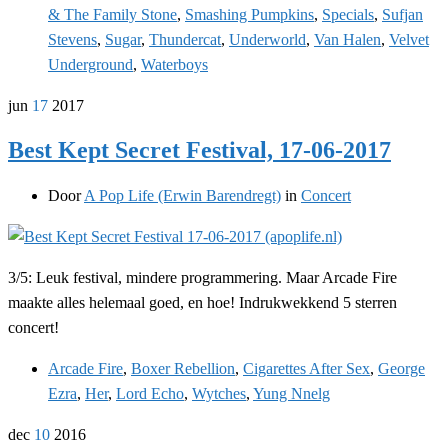
& The Family Stone
,
Smashing Pumpkins
,
Specials
,
Sufjan
Stevens
,
Sugar
,
Thundercat
,
Underworld
,
Van Halen
,
Velvet
Underground
,
Waterboys
jun
17
2017
Best Kept Secret Festival, 17-06-2017
Door
A Pop Life (Erwin Barendregt)
in
Concert
3/5: Leuk festival, mindere programmering. Maar Arcade Fire
maakte alles helemaal goed, en hoe! Indrukwekkend 5 sterren
concert!
Arcade Fire
,
Boxer Rebellion
,
Cigarettes After Sex
,
George
Ezra
,
Her
,
Lord Echo
,
Wytches
,
Yung Nnelg
dec
10
2016