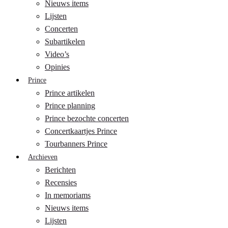
Nieuws items
Lijsten
Concerten
Subartikelen
Video’s
Opinies
Prince
Prince artikelen
Prince planning
Prince bezochte concerten
Concertkaartjes Prince
Tourbanners Prince
Archieven
Berichten
Recensies
In memoriams
Nieuws items
Lijsten