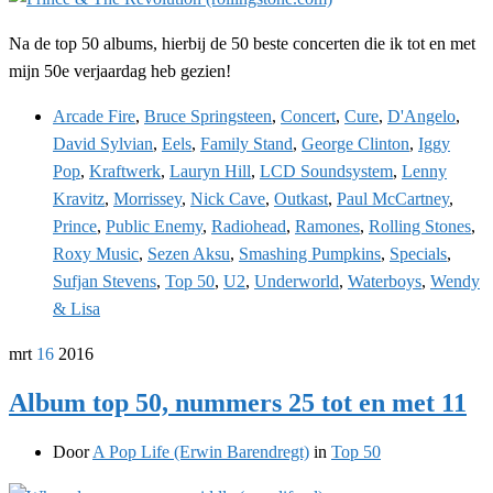
Na de top 50 albums, hierbij de 50 beste concerten die ik tot en met
mijn 50e verjaardag heb gezien!
Arcade Fire
,
Bruce Springsteen
,
Concert
,
Cure
,
D'Angelo
,
David Sylvian
,
Eels
,
Family Stand
,
George Clinton
,
Iggy
Pop
,
Kraftwerk
,
Lauryn Hill
,
LCD Soundsystem
,
Lenny
Kravitz
,
Morrissey
,
Nick Cave
,
Outkast
,
Paul McCartney
,
Prince
,
Public Enemy
,
Radiohead
,
Ramones
,
Rolling Stones
,
Roxy Music
,
Sezen Aksu
,
Smashing Pumpkins
,
Specials
,
Sufjan Stevens
,
Top 50
,
U2
,
Underworld
,
Waterboys
,
Wendy
& Lisa
mrt
16
2016
Album top 50, nummers 25 tot en met 11
Door
A Pop Life (Erwin Barendregt)
in
Top 50