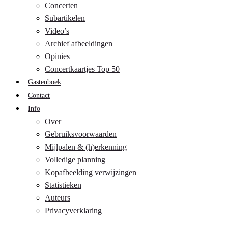
Concerten
Subartikelen
Video’s
Archief afbeeldingen
Opinies
Concertkaartjes Top 50
Gastenboek
Contact
Info
Over
Gebruiksvoorwaarden
Mijlpalen & (h)erkenning
Volledige planning
Kopafbeelding verwijzingen
Statistieken
Auteurs
Privacyverklaring