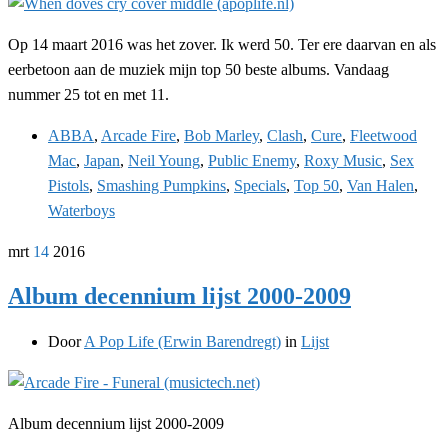
Op 14 maart 2016 was het zover. Ik werd 50. Ter ere daarvan en als
eerbetoon aan de muziek mijn top 50 beste albums. Vandaag
nummer 25 tot en met 11.
ABBA
,
Arcade Fire
,
Bob Marley
,
Clash
,
Cure
,
Fleetwood
Mac
,
Japan
,
Neil Young
,
Public Enemy
,
Roxy Music
,
Sex
Pistols
,
Smashing Pumpkins
,
Specials
,
Top 50
,
Van Halen
,
Waterboys
mrt
14
2016
Album decennium lijst 2000-2009
Door
A Pop Life (Erwin Barendregt)
in
Lijst
Album decennium lijst 2000-2009