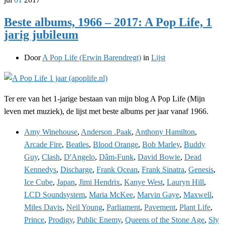
Beste albums, 1966 – 2017: A Pop Life, 1
jarig jubileum
Door
A Pop Life (Erwin Barendregt)
in
Lijst
Ter ere van het 1-jarige bestaan van mijn blog A Pop Life (Mijn
leven met muziek), de lijst met beste albums per jaar vanaf 1966.
Amy Winehouse
,
Anderson .Paak
,
Anthony Hamilton
,
Arcade Fire
,
Beatles
,
Blood Orange
,
Bob Marley
,
Buddy
Guy
,
Clash
,
D'Angelo
,
Dâm-Funk
,
David Bowie
,
Dead
Kennedys
,
Discharge
,
Frank Ocean
,
Frank Sinatra
,
Genesis
,
Ice Cube
,
Japan
,
Jimi Hendrix
,
Kanye West
,
Lauryn Hill
,
LCD Soundsystem
,
Maria McKee
,
Marvin Gaye
,
Maxwell
,
Miles Davis
,
Neil Young
,
Parliament
,
Pavement
,
Plant Life
,
Prince
,
Prodigy
,
Public Enemy
,
Queens of the Stone Age
,
Sly