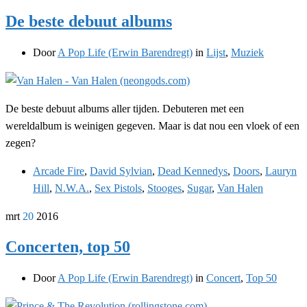
De beste debuut albums
Door
A Pop Life (Erwin Barendregt)
in
Lijst
,
Muziek
De beste debuut albums aller tijden. Debuteren met een
wereldalbum is weinigen gegeven. Maar is dat nou een vloek of een
zegen?
Arcade Fire
,
David Sylvian
,
Dead Kennedys
,
Doors
,
Lauryn
Hill
,
N.W.A.
,
Sex Pistols
,
Stooges
,
Sugar
,
Van Halen
mrt
20
2016
Concerten, top 50
Door
A Pop Life (Erwin Barendregt)
in
Concert
,
Top 50