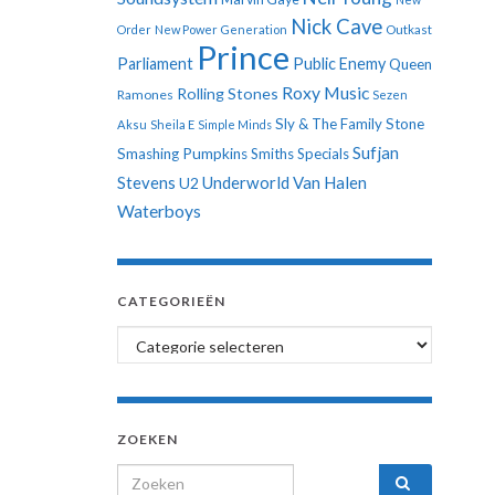
Nick Cave
Order
New Power Generation
Outkast
Prince
Parliament
Public Enemy
Queen
Roxy Music
Rolling Stones
Ramones
Sezen
Sly & The Family Stone
Aksu
Sheila E
Simple Minds
Sufjan
Smashing Pumpkins
Smiths
Specials
Stevens
Underworld
Van Halen
U2
Waterboys
CATEGORIEËN
Categorieën
ZOEKEN
Search for: