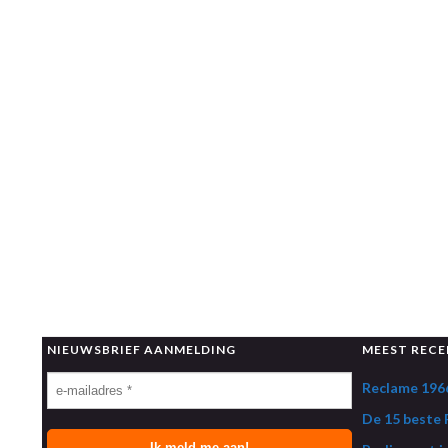
NIEUWSBRIEF AANMELDING
MEEST RECE
Reclame 1966
De 15 beste R