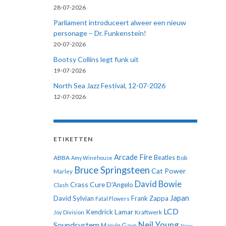
28-07-2026
Parliament introduceert alweer een nieuw
personage – Dr. Funkenstein!
20-07-2026
Bootsy Collins legt funk uit
19-07-2026
North Sea Jazz Festival, 12-07-2026
12-07-2026
ETIKETTEN
Arcade Fire
ABBA
Beatles
Amy Winehouse
Bob
Bruce Springsteen
Cat Power
Marley
David Bowie
Crass
Cure
D'Angelo
Clash
Japan
David Sylvian
Frank Zappa
Fatal Flowers
LCD
Kendrick Lamar
Kraftwerk
Joy Division
Neil Young
Soundsystem
Marvin Gaye
New