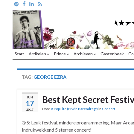
Start
Artikelen
Prince
Archieven
Gastenboek
Co
TAG:
GEORGE EZRA
Best Kept Secret Festi
JUN
17
Door
A Pop Life (Erwin Barendregt)
in
Concert
2017
3/5: Leuk festival, mindere programmering. Maar Arcad
Indrukwekkend 5 sterren concert!