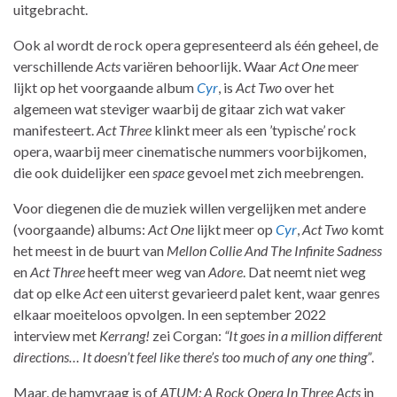
uitgebracht.
Ook al wordt de rock opera gepresenteerd als één geheel, de
verschillende
Acts
variëren behoorlijk. Waar
Act One
meer
lijkt op het voorgaande album
Cyr
, is
Act Two
over het
algemeen wat steviger waarbij de gitaar zich wat vaker
manifesteert.
Act Three
klinkt meer als een ’typische’ rock
opera, waarbij meer cinematische nummers voorbijkomen,
die ook duidelijker een
space
gevoel met zich meebrengen.
Voor diegenen die de muziek willen vergelijken met andere
(voorgaande) albums:
Act One
lijkt meer op
Cyr
,
Act Two
komt
het meest in de buurt van
Mellon Collie And The Infinite Sadness
en
Act Three
heeft meer weg van
Adore
. Dat neemt niet weg
dat op elke
Act
een uiterst gevarieerd palet kent, waar genres
elkaar moeiteloos opvolgen. In een september 2022
interview met
Kerrang!
zei Corgan:
“It goes in a million different
directions… It doesn’t feel like there’s too much of any one thing”
.
Maar, de hamvraag is of
ATUM: A Rock Opera In Three Acts
in