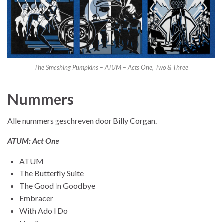
The Smashing Pumpkins – ATUM – Acts One, Two & Three
Nummers
Alle nummers geschreven door Billy Corgan.
ATUM: Act One
ATUM
The Butterfly Suite
The Good In Goodbye
Embracer
With Ado I Do