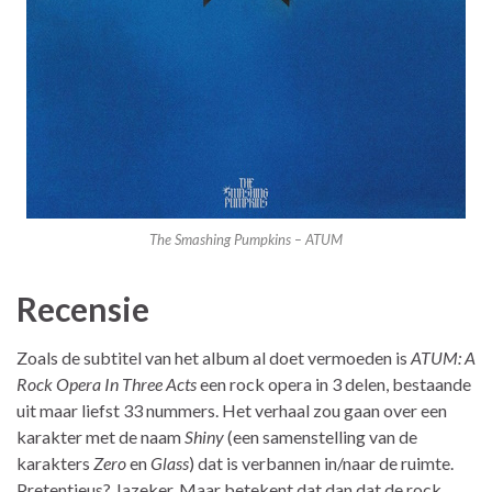
The Smashing Pumpkins – ATUM
Recensie
Zoals de subtitel van het album al doet vermoeden is
ATUM: A
Rock Opera In Three Acts
een rock opera in 3 delen, bestaande
uit maar liefst 33 nummers. Het verhaal zou gaan over een
karakter met de naam
Shiny
(een samenstelling van de
karakters
Zero
en
Glass
) dat is verbannen in/naar de ruimte.
Pretentieus? Jazeker. Maar betekent dat dan dat de rock