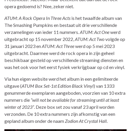
opera gedoemd is? Nee, zeker niet.
ATUM: A Rock Opera In Three Acts
is het twaalfde album van
The Smashing Pumpkins en bestaat uit drie verschillende
verzamelingen van ieder 11 nummers.
ATUM: Act One
werd
uitgebracht op 15 november 2022,
ATUM: Act Two
volgde op
31 januari 2023 en
ATUM: Act Three
werd op 5 mei 2023
uitgebracht. Daarmee werd de rock opera in zijn geheel
beschikbaar gesteld op verschillende streaming diensten en
was het ook voor het eerst fysiek verkrijgbaar op cd en vinyl.
Via hun eigen website werd het album in een gelimiteerde
uitgave (
ATUM Box Set-1st Edition Black Vinyl
) van 1333
genummerde exemplaren aangeboden, voorzien van 10 extra
nummers die
“will not be available for streaming until at least
winter of 2023”
. Deze box set zou vanaf 23 april worden
verzonden. De 10 extra nummers zijn afkomstig van een
gepland album onder de naam
Zodion At Crystal Hall
.