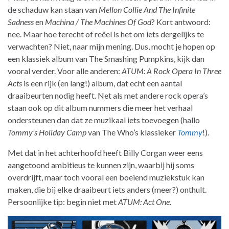
de schaduw kan staan van
Mellon Collie And The Infinite
Sadness
en
Machina / The Machines Of God
? Kort antwoord:
nee. Maar hoe terecht of reëel is het om iets dergelijks te
verwachten? Niet, naar mijn mening. Dus, mocht je hopen op
een klassiek album van The Smashing Pumpkins, kijk dan
vooral verder. Voor alle anderen:
ATUM: A Rock Opera In Three
Acts
is een rijk (en lang!) album, dat echt een aantal
draaibeurten nodig heeft. Net als met andere rock opera’s
staan ook op dit album nummers die meer het verhaal
ondersteunen dan dat ze muzikaal iets toevoegen (hallo
Tommy’s Holiday Camp
van The Who’s klassieker
Tommy
!).
Met dat in het achterhoofd heeft Billy Corgan weer eens
aangetoond ambitieus te kunnen zijn, waarbij hij soms
overdrijft, maar toch vooral een boeiend muziekstuk kan
maken, die bij elke draaibeurt iets anders (meer?) onthult.
Persoonlijke tip: begin niet met
ATUM: Act One
.