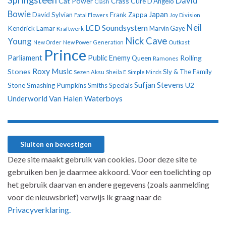
Springsteen
David
Cat Power
Crass
Cure
D'Angelo
Clash
Bowie
Japan
David Sylvian
Frank Zappa
Fatal Flowers
Joy Division
Neil
LCD Soundsystem
Kendrick Lamar
Kraftwerk
Marvin Gaye
Nick Cave
Young
New Order
New Power Generation
Outkast
Prince
Parliament
Public Enemy
Rolling
Queen
Ramones
Roxy Music
Stones
Sly & The Family
Sezen Aksu
Sheila E
Simple Minds
Sufjan Stevens
U2
Stone
Smashing Pumpkins
Smiths
Specials
Underworld
Van Halen
Waterboys
Deze site maakt gebruik van cookies. Door deze site te
gebruiken ben je daarmee akkoord. Voor een toelichting op
het gebruik daarvan en andere gegevens (zoals aanmelding
voor de nieuwsbrief) verwijs ik graag naar de
Privacyverklaring.