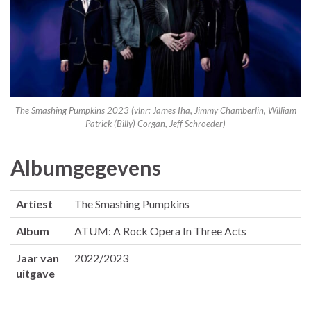
The Smashing Pumpkins 2023 (vlnr: James Iha, Jimmy Chamberlin, William
Patrick (Billy) Corgan, Jeff Schroeder)
Albumgegevens
Artiest
The Smashing Pumpkins
Album
ATUM: A Rock Opera In Three Acts
Jaar van
2022/2023
uitgave