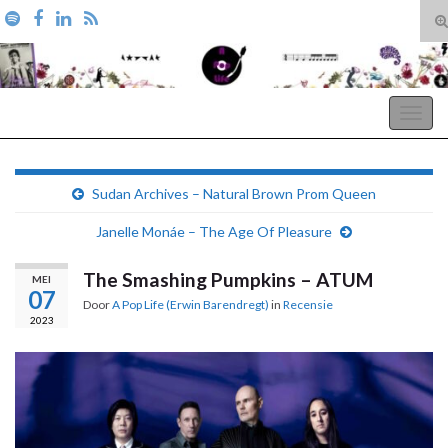
T
zo
Search for:
A Pop Life
Togg
navig
Sudan Archives – Natural Brown Prom Queen
Janelle Monáe – The Age Of Pleasure
The Smashing Pumpkins – ATUM
MEI
07
Door
A Pop Life (Erwin Barendregt)
in
Recensie
2023