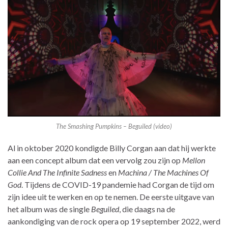
The Smashing Pumpkins – Beguiled (video)
Al in oktober 2020 kondigde Billy Corgan aan dat hij werkte
aan een concept album dat een vervolg zou zijn op
Mellon
Collie And The Infinite Sadness
en
Machina / The Machines Of
God
. Tijdens de COVID-19 pandemie had Corgan de tijd om
zijn idee uit te werken en op te nemen. De eerste uitgave van
het album was de single
Beguiled
, die daags na de
aankondiging van de rock opera op 19 september 2022, werd