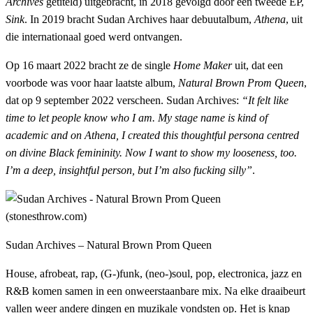
Archives
getiteld) uitgebracht, in 2018 gevolgd door een tweede EP,
Sink
. In 2019 bracht Sudan Archives haar debuutalbum,
Athena
, uit
die internationaal goed werd ontvangen.
Op 16 maart 2022 bracht ze de single
Home Maker
uit, dat een
voorbode was voor haar laatste album,
Natural Brown Prom Queen
,
dat op 9 september 2022 verscheen. Sudan Archives:
“It felt like
time to let people know who I am. My stage name is kind of
academic and on Athena, I created this thoughtful persona centred
on divine Black femininity. Now I want to show my looseness, too.
I’m a deep, insightful person, but I’m also fucking silly”
.
Sudan Archives – Natural Brown Prom Queen
House, afrobeat, rap, (G-)funk, (neo-)soul, pop, electronica, jazz en
R&B komen samen in een onweerstaanbare mix. Na elke draaibeurt
vallen weer andere dingen en muzikale vondsten op. Het is knap