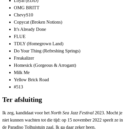
Loyal (EDD)
OMG BRITT
ChevyS10
Copycat (Broken Notions)
It’s Already Done
FLUE
TDLY (Homegrown Land)
Do Your Thing (Refreshing Springs)
Freakalizer
Homesick (Gorgeous & Arrogant)
Milk Me
Yellow Brick Road
#513
Ter afsluiting
Ik zeg, kandidaat voor het
North Sea Jazz Festival
2023. Mocht je
niet kunnen wachten tot die tijd: op 15 november 2022 speelt ze in
de Paradiso Tolhuistuin zaal. Ik ga daar zeker heen.