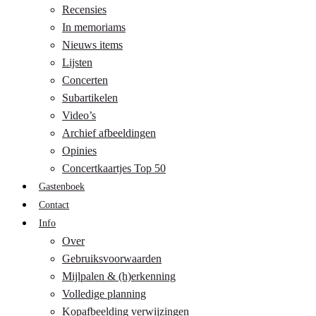
Recensies
In memoriams
Nieuws items
Lijsten
Concerten
Subartikelen
Video’s
Archief afbeeldingen
Opinies
Concertkaartjes Top 50
Gastenboek
Contact
Info
Over
Gebruiksvoorwaarden
Mijlpalen & (h)erkenning
Volledige planning
Kopafbeelding verwijzingen