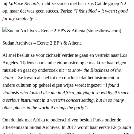
bij
LaFace Records
, richt ze samen met haar zus Cat de groep N2
op, maar dat was geen succes. Parks:
“I felt stifled – it wasn’t good
for my creativity”
.
Sudan Archives – Eerste 2 EP’s & Athena
Al snel besluit ze voor zichzelf verder te gaan en vertrekt naar Los
Angeles. Tijdens naar studie etnomusicologie maakt ze haar eigen
muziek en gaat op onderzoek uit
“to show the Blackness of the
violin”
. Ze kwam al snel tot de conclusie dat het instrument in
andere culturen op geheel eigen wijze wordt ingezet:
“I found
violinists who looked like me in Africa, playing it so wildly. It’s such
a serious instrument in a western concert setting, but in so many
other places in the world it brings the party”
.
Om de link met Afrika te onderschrijven besluit Parks onder de
artiestennaam Sudan Archives. In 2017 wordt haar eerste EP (
Sudan