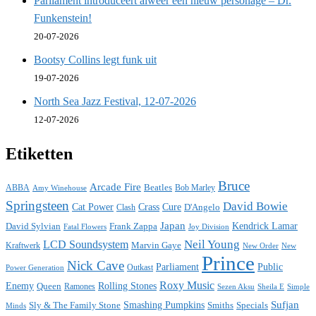
Parliament introduceert alweer een nieuw personage – Dr.
Funkenstein!
20-07-2026
Bootsy Collins legt funk uit
19-07-2026
North Sea Jazz Festival, 12-07-2026
12-07-2026
Etiketten
Bruce
Arcade Fire
ABBA
Beatles
Bob Marley
Amy Winehouse
Springsteen
David Bowie
Cat Power
Crass
Cure
D'Angelo
Clash
Japan
David Sylvian
Frank Zappa
Kendrick Lamar
Fatal Flowers
Joy Division
Neil Young
LCD Soundsystem
Kraftwerk
Marvin Gaye
New
New Order
Prince
Nick Cave
Parliament
Public
Power Generation
Outkast
Roxy Music
Enemy
Rolling Stones
Queen
Ramones
Sezen Aksu
Sheila E
Simple
Sufjan
Sly & The Family Stone
Smashing Pumpkins
Smiths
Specials
Minds