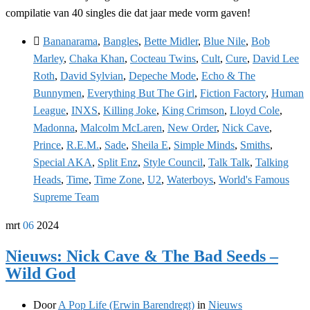
compilatie van 40 singles die dat jaar mede vorm gaven!
Bananarama
,
Bangles
,
Bette Midler
,
Blue Nile
,
Bob
Marley
,
Chaka Khan
,
Cocteau Twins
,
Cult
,
Cure
,
David Lee
Roth
,
David Sylvian
,
Depeche Mode
,
Echo & The
Bunnymen
,
Everything But The Girl
,
Fiction Factory
,
Human
League
,
INXS
,
Killing Joke
,
King Crimson
,
Lloyd Cole
,
Madonna
,
Malcolm McLaren
,
New Order
,
Nick Cave
,
Prince
,
R.E.M.
,
Sade
,
Sheila E
,
Simple Minds
,
Smiths
,
Special AKA
,
Split Enz
,
Style Council
,
Talk Talk
,
Talking
Heads
,
Time
,
Time Zone
,
U2
,
Waterboys
,
World's Famous
Supreme Team
mrt
06
2024
Nieuws: Nick Cave & The Bad Seeds –
Wild God
Door
A Pop Life (Erwin Barendregt)
in
Nieuws