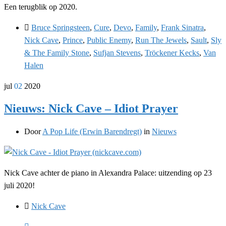
Een terugblik op 2020.
Bruce Springsteen
,
Cure
,
Devo
,
Family
,
Frank Sinatra
,
Nick Cave
,
Prince
,
Public Enemy
,
Run The Jewels
,
Sault
,
Sly
& The Family Stone
,
Sufjan Stevens
,
Tröckener Kecks
,
Van
Halen
jul
02
2020
Nieuws: Nick Cave – Idiot Prayer
Door
A Pop Life (Erwin Barendregt)
in
Nieuws
Nick Cave achter de piano in Alexandra Palace: uitzending op 23
juli 2020!
Nick Cave