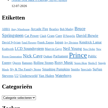
12-07-2026
Etiketten
Bruce
Arcade Fire
ABBA
Beatles
Bob Marley
Amy Winehouse
Springsteen
David Bowie
Cat Power
Crass
Cure
D'Angelo
Clash
Japan
David Sylvian
Frank Zappa
Kendrick Lamar
Fatal Flowers
Joy Division
Neil Young
LCD Soundsystem
Kraftwerk
Marvin Gaye
New
New Order
Prince
Nick Cave
Parliament
Public
Power Generation
Outkast
Roxy Music
Enemy
Rolling Stones
Queen
Ramones
Sezen Aksu
Sheila E
Simple
Sufjan
Sly & The Family Stone
Smashing Pumpkins
Smiths
Specials
Minds
Waterboys
Stevens
Underworld
Van Halen
U2
Categorieën
Categorieën