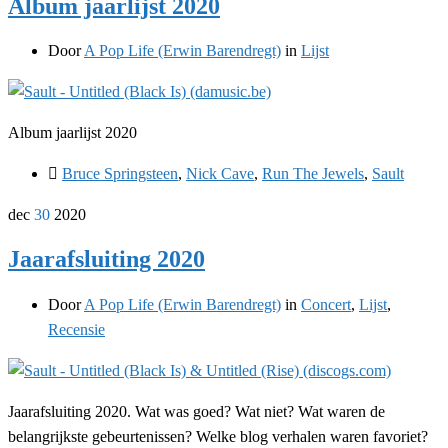
Album jaarlijst 2020
Door
A Pop Life (Erwin Barendregt)
in
Lijst
Album jaarlijst 2020
Bruce Springsteen
,
Nick Cave
,
Run The Jewels
,
Sault
dec
30
2020
Jaarafsluiting 2020
Door
A Pop Life (Erwin Barendregt)
in
Concert
,
Lijst
,
Recensie
Jaarafsluiting 2020. Wat was goed? Wat niet? Wat waren de
belangrijkste gebeurtenissen? Welke blog verhalen waren favoriet?