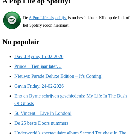
A Pop Life op Spotify!
De
A Pop Life afspeellijst
is nu beschikbaar. Klik op de link of
het Spotify icoon hiernaast.
Nu populair
David Byrne, 15-02-2026
Prince – Tien jaar later…
Nieuws: Parade Deluxe Edition – It’s Coming!
Gavin Friday, 24-02-2026
Eno en Byrne schrijven geschiedenis: My Life In The Bush
Of Ghosts
St. Vincent – Live In London!
De 25 beste Doors nummers
Underworld’s spectaculaire album Second Toughest In The