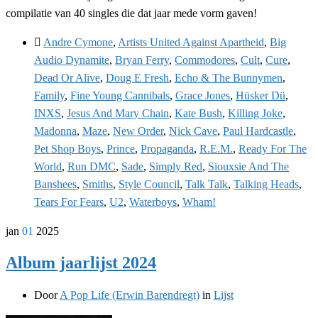
compilatie van 40 singles die dat jaar mede vorm gaven!
Andre Cymone
,
Artists United Against Apartheid
,
Big
Audio Dynamite
,
Bryan Ferry
,
Commodores
,
Cult
,
Cure
,
Dead Or Alive
,
Doug E Fresh
,
Echo & The Bunnymen
,
Family
,
Fine Young Cannibals
,
Grace Jones
,
Hüsker Dü
,
INXS
,
Jesus And Mary Chain
,
Kate Bush
,
Killing Joke
,
Madonna
,
Maze
,
New Order
,
Nick Cave
,
Paul Hardcastle
,
Pet Shop Boys
,
Prince
,
Propaganda
,
R.E.M.
,
Ready For The
World
,
Run DMC
,
Sade
,
Simply Red
,
Siouxsie And The
Banshees
,
Smiths
,
Style Council
,
Talk Talk
,
Talking Heads
,
Tears For Fears
,
U2
,
Waterboys
,
Wham!
jan
01
2025
Album jaarlijst 2024
Door
A Pop Life (Erwin Barendregt)
in
Lijst