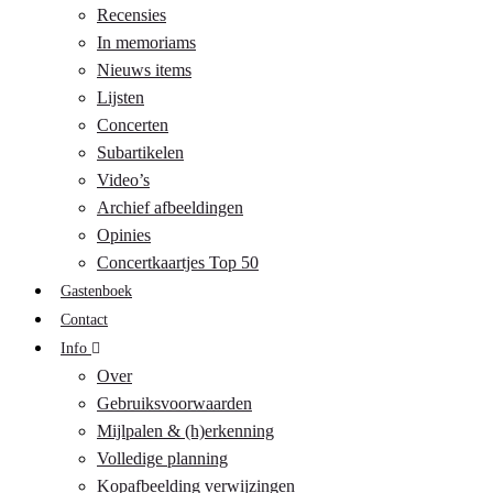
Recensies
In memoriams
Nieuws items
Lijsten
Concerten
Subartikelen
Video’s
Archief afbeeldingen
Opinies
Concertkaartjes Top 50
Gastenboek
Contact
Info
Over
Gebruiksvoorwaarden
Mijlpalen & (h)erkenning
Volledige planning
Kopafbeelding verwijzingen