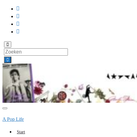
Toggle
zoekformulier
Search
for:
Toggle
navigatie
A Pop Life
Start