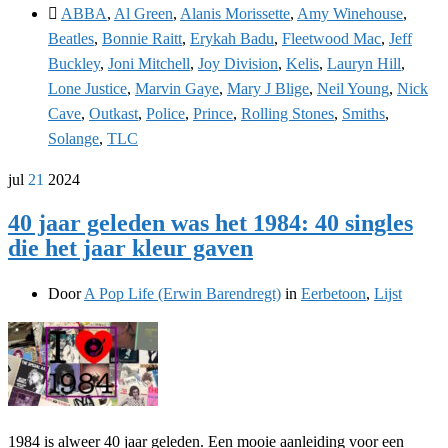
ABBA
,
Al Green
,
Alanis Morissette
,
Amy Winehouse
,
Beatles
,
Bonnie Raitt
,
Erykah Badu
,
Fleetwood Mac
,
Jeff
Buckley
,
Joni Mitchell
,
Joy Division
,
Kelis
,
Lauryn Hill
,
Lone Justice
,
Marvin Gaye
,
Mary J Blige
,
Neil Young
,
Nick
Cave
,
Outkast
,
Police
,
Prince
,
Rolling Stones
,
Smiths
,
Solange
,
TLC
jul
21
2024
40 jaar geleden was het 1984: 40 singles
die het jaar kleur gaven
Door
A Pop Life (Erwin Barendregt)
in
Eerbetoon
,
Lijst
1984 is alweer 40 jaar geleden. Een mooie aanleiding voor een