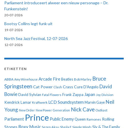
Parliament introduceert alweer een nieuw personage – Dr.
Funkenstein!
20-07-2026
Bootsy Collins legt funk uit
19-07-2026
North Sea Jazz Festival, 12-07-2026
12-07-2026
ETIKETTEN
Bruce
Arcade Fire
ABBA
Beatles
Amy Winehouse
Bob Marley
Springsteen
David
Cat Power
Crass
Cure
D'Angelo
Clash
Bowie
Japan
David Sylvian
Frank Zappa
Fatal Flowers
Joy Division
Neil
LCD Soundsystem
Kendrick Lamar
Kraftwerk
Marvin Gaye
Nick Cave
Young
New Order
New Power Generation
Outkast
Prince
Parliament
Public Enemy
Rolling
Queen
Ramones
Roxy Music
Stones
Sly & The Family
Sezen Aksu
Sheila E
Simple Minds