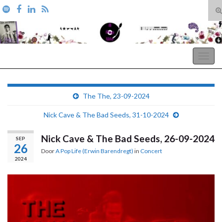
T
zo
Search for:
A Pop Life
Togg
navig
The The, 23-09-2024
Nick Cave & The Bad Seeds, 31-10-2024
Nick Cave & The Bad Seeds, 26-09-2024
SEP
26
Door
A Pop Life (Erwin Barendregt)
in
Concert
2024