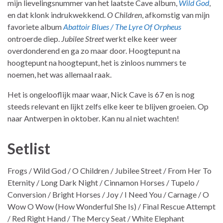
mijn lievelingsnummer van het laatste Cave album,
Wild God
,
en dat klonk indrukwekkend.
O Children
, afkomstig van mijn
favoriete album
Abattoir Blues / The Lyre Of Orpheus
ontroerde diep.
Jubilee Street
werkt elke keer weer
overdonderend en ga zo maar door. Hoogtepunt na
hoogtepunt na hoogtepunt, het is zinloos nummers te
noemen, het was allemaal raak.
Het is ongelooflijk maar waar, Nick Cave is 67 en is nog
steeds relevant en lijkt zelfs elke keer te blijven groeien. Op
naar Antwerpen in oktober. Kan nu al niet wachten!
Setlist
Frogs / Wild God / O Children / Jubilee Street / From Her To
Eternity / Long Dark Night / Cinnamon Horses / Tupelo /
Conversion / Bright Horses / Joy / I Need You / Carnage / O
Wow O Wow (How Wonderful She Is) / Final Rescue Attempt
/ Red Right Hand / The Mercy Seat / White Elephant