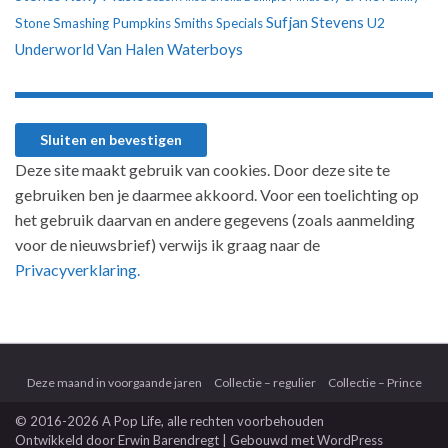
Sufjan Stevens
U2
Stone
Smashing Pumpkins
Smiths
Specials
Underworld
Van Halen
Waterboys
Deze site maakt gebruik van cookies. Door deze site te
gebruiken ben je daarmee akkoord. Voor een toelichting op
het gebruik daarvan en andere gegevens (zoals aanmelding
voor de nieuwsbrief) verwijs ik graag naar de
Privacyverklaring.
Deze maand in voorgaande jaren
Collectie – regulier
Collectie – Prince
© 2016-2026 A Pop Life
, alle rechten voorbehouden
Ontwikkeld door
Erwin Barendregt
| Gebouwd met
WordPress