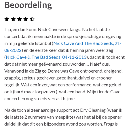
Beoordeling
Tja, en dan komt Nick Cave weer langs. Na het laatste
concert dat ik meemaakte in de sprookjesachtige omgeving
in mijn geliefde Istanbul (
Nick Cave And The Bad Seeds, 21-
08-2022
) en de eerste keer dat ik hem na jaren weer zag
(
Nick Cave & The Bad Seeds, 04-11-2013
), dacht ik toch echt
dat dat niet meer geëvenaard zou worden… Naïef dus.
Vanavond in de Ziggo Dome was Cave ontroerend, dreigend,
grappig, serieus, gedreven, predikant, duivel en crooner
tegelijk. Wat een inzet, wat een performance, wat een geluid
ook (hard maar loepzuiver), wat een band. Mijn tiende Cave
concert en nog steeds verrast hij me.
Na de toch al zeer aardige support act Dry Cleaning (waar ik
de laatste 2 nummers van meepikte) was het al bij de opener
duidelijk dat dit een bijzondere avond zou worden.
Frogs
is