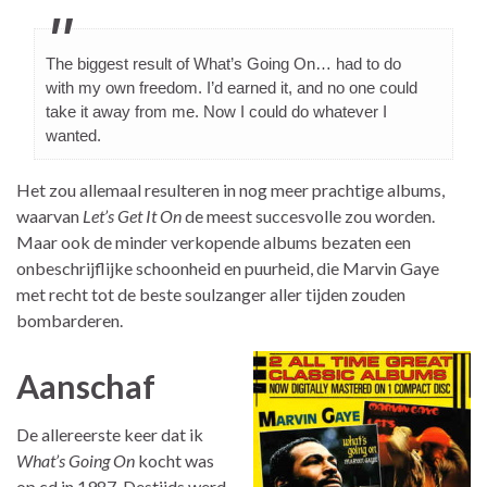
The biggest result of What’s Going On… had to do
with my own freedom. I’d earned it, and no one could
take it away from me. Now I could do whatever I
wanted.
Het zou allemaal resulteren in nog meer prachtige albums,
waarvan
Let’s Get It On
de meest succesvolle zou worden.
Maar ook de minder verkopende albums bezaten een
onbeschrijflijke schoonheid en puurheid, die Marvin Gaye
met recht tot de beste soulzanger aller tijden zouden
bombarderen.
Aanschaf
De allereerste keer dat ik
What’s Going On
kocht was
op cd in 1987. Destijds werd