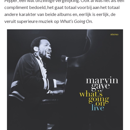
Pepper
, een wat onzinnige vergelijking. Ook al was het als een
compliment bedoeld, het gaat totaal voorbij aan het totaal
andere karakter van beide albums en, eerlijk is eerlijk, de
veruit superieure muziek op
What’s Going On
.