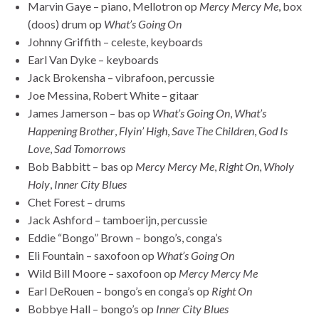
Marvin Gaye – piano, Mellotron op
Mercy Mercy Me
, box
(doos) drum op
What’s Going On
Johnny Griffith – celeste, keyboards
Earl Van Dyke – keyboards
Jack Brokensha – vibrafoon, percussie
Joe Messina, Robert White – gitaar
James Jamerson – bas op
What’s Going On
,
What’s
Happening Brother
,
Flyin’ High
,
Save The Children
,
God Is
Love
,
Sad Tomorrows
Bob Babbitt – bas op
Mercy Mercy Me
,
Right On
,
Wholy
Holy
,
Inner City Blues
Chet Forest – drums
Jack Ashford – tamboerijn, percussie
Eddie “Bongo” Brown – bongo’s, conga’s
Eli Fountain – saxofoon op
What’s Going On
Wild Bill Moore – saxofoon op
Mercy Mercy Me
Earl DeRouen – bongo’s en conga’s op
Right On
Bobbye Hall – bongo’s op
Inner City Blues