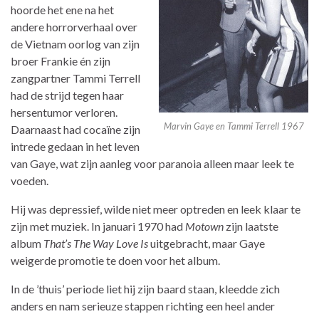
hoorde het ene na het
andere horrorverhaal over
de Vietnam oorlog van zijn
broer Frankie én zijn
zangpartner Tammi Terrell
had de strijd tegen haar
hersentumor verloren.
Marvin Gaye en Tammi Terrell 1967
Daarnaast had cocaïne zijn
intrede gedaan in het leven
van Gaye, wat zijn aanleg voor paranoia alleen maar leek te
voeden.
Hij was depressief, wilde niet meer optreden en leek klaar te
zijn met muziek. In januari 1970 had
Motown
zijn laatste
album
That’s The Way Love Is
uitgebracht, maar Gaye
weigerde promotie te doen voor het album.
In de ’thuis’ periode liet hij zijn baard staan, kleedde zich
anders en nam serieuze stappen richting een heel ander