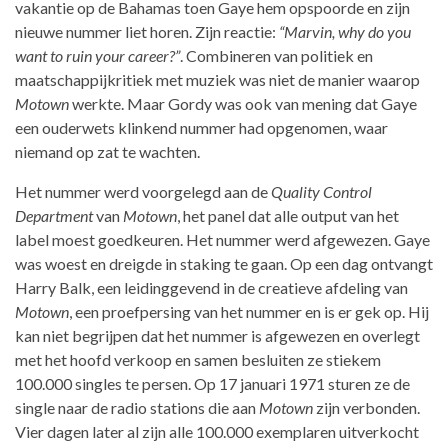
vakantie op de Bahamas toen Gaye hem opspoorde en zijn
nieuwe nummer liet horen. Zijn reactie:
“Marvin, why do you
want to ruin your career?”
. Combineren van politiek en
maatschappijkritiek met muziek was niet de manier waarop
Motown
werkte. Maar Gordy was ook van mening dat Gaye
een ouderwets klinkend nummer had opgenomen, waar
niemand op zat te wachten.
Het nummer werd voorgelegd aan de
Quality Control
Department
van
Motown
, het panel dat alle output van het
label moest goedkeuren. Het nummer werd afgewezen. Gaye
was woest en dreigde in staking te gaan. Op een dag ontvangt
Harry Balk, een leidinggevend in de creatieve afdeling van
Motown
, een proefpersing van het nummer en is er gek op. Hij
kan niet begrijpen dat het nummer is afgewezen en overlegt
met het hoofd verkoop en samen besluiten ze stiekem
100.000 singles te persen. Op 17 januari 1971 sturen ze de
single naar de radio stations die aan
Motown
zijn verbonden.
Vier dagen later al zijn alle 100.000 exemplaren uitverkocht