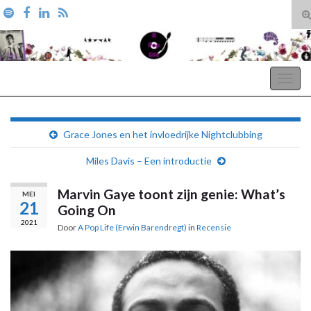
T
zo
Search for:
A Pop Life
Togg
navig
Grace Jones en het invloedrijke Nightclubbing
Miles Davis – Een introductie
Marvin Gaye toont zijn genie: What’s
MEI
21
Going On
2021
Door
A Pop Life (Erwin Barendregt)
in
Recensie