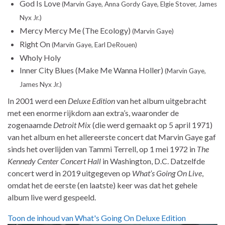
God Is Love
(Marvin Gaye, Anna Gordy Gaye, Elgie Stover, James
Nyx Jr.)
Mercy Mercy Me (The Ecology)
(Marvin Gaye)
Right On
(Marvin Gaye, Earl DeRouen)
Wholy Holy
Inner City Blues (Make Me Wanna Holler)
(Marvin Gaye,
James Nyx Jr.)
In 2001 werd een
Deluxe Edition
van het album uitgebracht
met een enorme rijkdom aan extra’s, waaronder de
zogenaamde
Detroit Mix
(die werd gemaakt op 5 april 1971)
van het album en het allereerste concert dat Marvin Gaye gaf
sinds het overlijden van Tammi Terrell, op 1 mei 1972 in
The
Kennedy Center Concert Hall
in Washington, D.C. Datzelfde
concert werd in 2019 uitgegeven op
What’s Going On Live
,
omdat het de eerste (en laatste) keer was dat het gehele
album live werd gespeeld.
Toon de inhoud van What's Going On Deluxe Edition