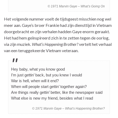
© 1971 Marvin Gaye – What’s Going On
Het volgende nummer voelt de tijdsgeest misschien nog wel
meer aan. Gaye’s broer Frankie had zijn diensttijd in Vietnam
doorgebracht en zijn verhalen hadden Gaye enorm geraakt.
Het had hem geïnspireerd zich in te zetten tegen de oorlog,
via zijn muziek.
What’s Happening Brother?
vertelt het verhaal
van een teruggekeerde Vietnam veteraan.
Hey baby, what you know good
I’m just gettin’ back, but you knew I would
War is hell, when will it end?
When will people start gettin’ together again?
Are things really gettin’ better, like the newspaper said
What else is new my friend, besides what I read
© 1971 Marvin Gaye – What’s Happening Brother?