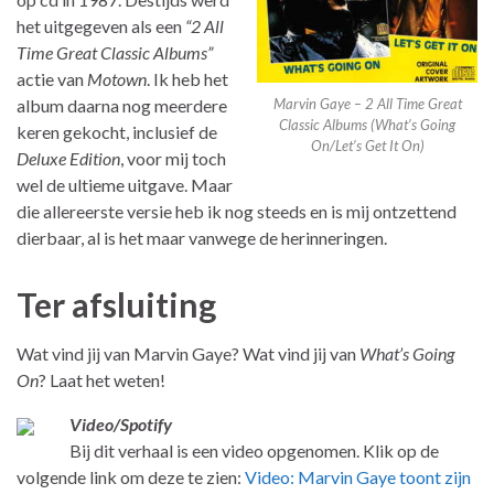
het uitgegeven als een
“2 All
Time Great Classic Albums”
actie van
Motown
. Ik heb het
album daarna nog meerdere
Marvin Gaye – 2 All Time Great
Classic Albums (What’s Going
keren gekocht, inclusief de
On/Let’s Get It On)
Deluxe Edition
, voor mij toch
wel de ultieme uitgave. Maar
die allereerste versie heb ik nog steeds en is mij ontzettend
dierbaar, al is het maar vanwege de herinneringen.
Ter afsluiting
Wat vind jij van Marvin Gaye? Wat vind jij van
What’s Going
On
? Laat het weten!
Video/Spotify
Bij dit verhaal is een video opgenomen. Klik op de
volgende link om deze te zien:
Video: Marvin Gaye toont zijn