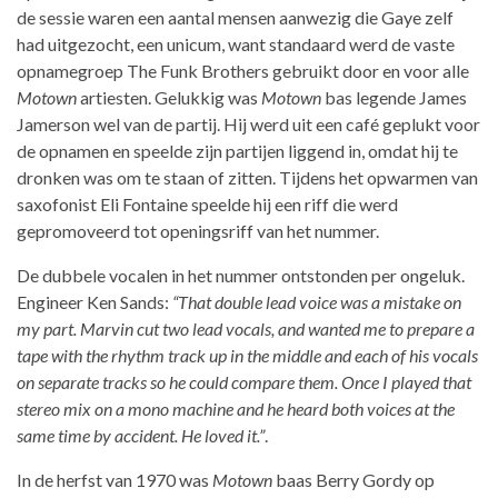
de sessie waren een aantal mensen aanwezig die Gaye zelf
had uitgezocht, een unicum, want standaard werd de vaste
opnamegroep The Funk Brothers gebruikt door en voor alle
Motown
artiesten. Gelukkig was
Motown
bas legende James
Jamerson wel van de partij. Hij werd uit een café geplukt voor
de opnamen en speelde zijn partijen liggend in, omdat hij te
dronken was om te staan of zitten. Tijdens het opwarmen van
saxofonist Eli Fontaine speelde hij een riff die werd
gepromoveerd tot openingsriff van het nummer.
De dubbele vocalen in het nummer ontstonden per ongeluk.
Engineer Ken Sands:
“That double lead voice was a mistake on
my part. Marvin cut two lead vocals, and wanted me to prepare a
tape with the rhythm track up in the middle and each of his vocals
on separate tracks so he could compare them. Once I played that
stereo mix on a mono machine and he heard both voices at the
same time by accident. He loved it.”
.
In de herfst van 1970 was
Motown
baas Berry Gordy op