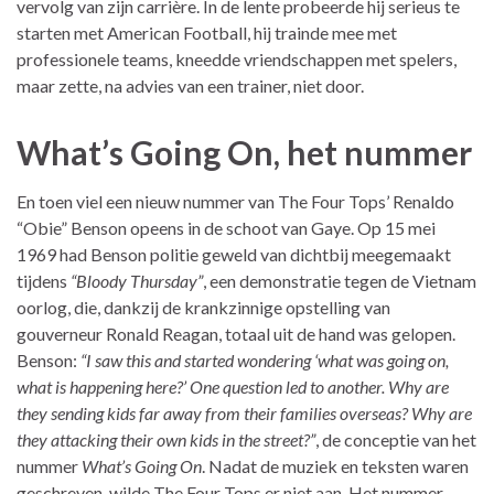
vervolg van zijn carrière. In de lente probeerde hij serieus te
starten met American Football, hij trainde mee met
professionele teams, kneedde vriendschappen met spelers,
maar zette, na advies van een trainer, niet door.
What’s Going On, het nummer
En toen viel een nieuw nummer van The Four Tops’ Renaldo
“Obie” Benson opeens in de schoot van Gaye. Op 15 mei
1969 had Benson politie geweld van dichtbij meegemaakt
tijdens
“Bloody Thursday”
, een demonstratie tegen de Vietnam
oorlog, die, dankzij de krankzinnige opstelling van
gouverneur Ronald Reagan, totaal uit de hand was gelopen.
Benson:
“I saw this and started wondering ‘what was going on,
what is happening here?’ One question led to another. Why are
they sending kids far away from their families overseas? Why are
they attacking their own kids in the street?”
, de conceptie van het
nummer
What’s Going On
. Nadat de muziek en teksten waren
geschreven, wilde The Four Tops er niet aan. Het nummer