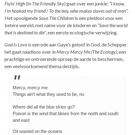
Flyin’ High (In The Friendly Sky)
gaat over een junkie:
“I know,
I’m hooked my friend / To the boy, who makes slaves out of men”
.
Het opvolgende
Save The Children
is een pleidooi voor een
betere wereld, met name voor de kinderen en
“Save the world
that is destined to die”
, een eerste ecologische verwijzing.
God Is Love
is een ode aan Gaye’s geloof in God, de Schepper.
het gaat naadloos over in
Mercy Mercy Me (The Ecology)
, een
prachtige en ontroerende oproep de aarde te beschermen,
een veelvoorkomend thema destijds.
Mercy, mercy me
Things ain’t what they used to be, no
Where did all the blue skies go?
Poison is the wind that blows from the north and south
and east
Oil wasted on the oceans