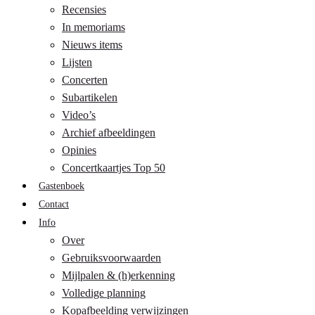
Recensies
In memoriams
Nieuws items
Lijsten
Concerten
Subartikelen
Video’s
Archief afbeeldingen
Opinies
Concertkaartjes Top 50
Gastenboek
Contact
Info
Over
Gebruiksvoorwaarden
Mijlpalen & (h)erkenning
Volledige planning
Kopafbeelding verwijzingen