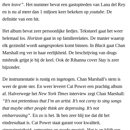
then leave”
. Het nummer bevat een gastoptreden van Lana del Rey
en is nu al meer dan 1 miljoen keer bekeken op
youtube
. De
definitie van een hit.
Het album bevat zeer persoonlijke liedjes. Tekstueel gaat het weer
helemaal los.
Horizon
gaat in op familierelaties. De manier waarop
elk gezinslid wordt aangesproken komt binnen. In
Black
gaat Chan
Marshall erg ver in haar eerlijkheid. De beschrijving van drugs
misbruik grijpt je bij de keel. Ook de Rihanna cover
Stay
is zeer
bijzonder.
De instrumentatie is rustig en ingetogen. Chan Marshall’s stem is
weer de grote ster. En weer leveret Cat Power een prachtig album
af. Halverwege het
New York Times
interview zegt Chan Marshall:
“It’s not pretentious that I’m an artist. It’s not corny to sing songs
that maybe other people think are depressing. It’s not
embarrassing”
. En zo is het. Ik ben zeer blij toe dat dit het
eindresultaat is. Cat Power staat garant voor kwaliteit,
eigenzinnigheid, ontroering en goede muziek. Het is en blijft een