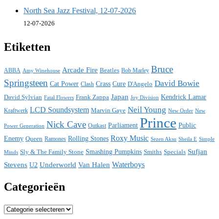
North Sea Jazz Festival, 12-07-2026
12-07-2026
Etiketten
Bruce
Arcade Fire
ABBA
Beatles
Bob Marley
Amy Winehouse
Springsteen
David Bowie
Cat Power
Crass
Cure
D'Angelo
Clash
Japan
David Sylvian
Frank Zappa
Kendrick Lamar
Fatal Flowers
Joy Division
Neil Young
LCD Soundsystem
Kraftwerk
Marvin Gaye
New
New Order
Prince
Nick Cave
Parliament
Public
Power Generation
Outkast
Roxy Music
Enemy
Rolling Stones
Queen
Ramones
Sezen Aksu
Sheila E
Simple
Sufjan
Sly & The Family Stone
Smashing Pumpkins
Smiths
Specials
Minds
Waterboys
Stevens
Underworld
Van Halen
U2
Categorieën
Categorieën