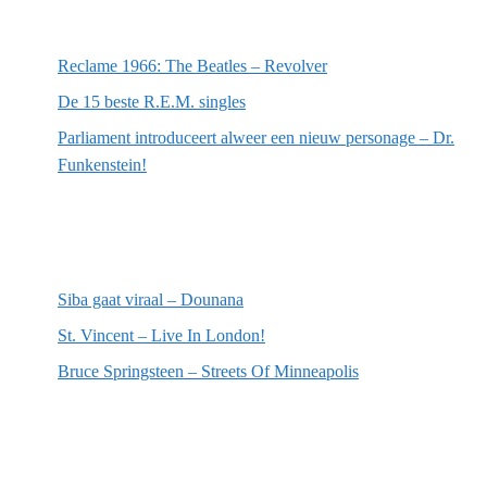
Meest recente berichten
Reclame 1966: The Beatles – Revolver
De 15 beste R.E.M. singles
Parliament introduceert alweer een nieuw personage – Dr.
Funkenstein!
Meest recente recensies
Siba gaat viraal – Dounana
St. Vincent – Live In London!
Bruce Springsteen – Streets Of Minneapolis
Willekeurige artikelen