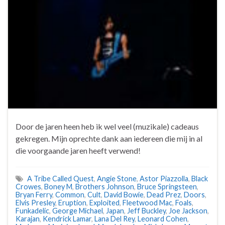
Door de jaren heen heb ik wel veel (muzikale) cadeaus
gekregen. Mijn oprechte dank aan iedereen die mij in al
die voorgaande jaren heeft verwend!
A Tribe Called Quest
,
Angie Stone
,
Astor Piazzolla
,
Black
Crowes
,
Boney M
,
Brothers Johnson
,
Bruce Springsteen
,
Bryan Ferry
,
Common
,
Cult
,
David Bowie
,
Dead Prez
,
Doors
,
Elvis Presley
,
Eruption
,
Exploited
,
Fleetwood Mac
,
Foals
,
Funkadelic
,
George Michael
,
Japan
,
Jeff Buckley
,
Joe Jackson
,
Karajan
,
Kendrick Lamar
,
Lana Del Rey
,
Leonard Cohen
,