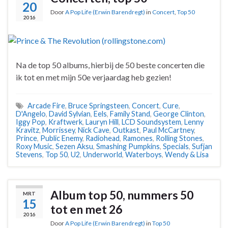
20
Door
A Pop Life (Erwin Barendregt)
in
Concert
,
Top 50
2016
Na de top 50 albums, hierbij de 50 beste concerten die
ik tot en met mijn 50e verjaardag heb gezien!
Arcade Fire
,
Bruce Springsteen
,
Concert
,
Cure
,
D'Angelo
,
David Sylvian
,
Eels
,
Family Stand
,
George Clinton
,
Iggy Pop
,
Kraftwerk
,
Lauryn Hill
,
LCD Soundsystem
,
Lenny
Kravitz
,
Morrissey
,
Nick Cave
,
Outkast
,
Paul McCartney
,
Prince
,
Public Enemy
,
Radiohead
,
Ramones
,
Rolling Stones
,
Roxy Music
,
Sezen Aksu
,
Smashing Pumpkins
,
Specials
,
Sufjan
Stevens
,
Top 50
,
U2
,
Underworld
,
Waterboys
,
Wendy & Lisa
Album top 50, nummers 50
MRT
15
tot en met 26
2016
Door
A Pop Life (Erwin Barendregt)
in
Top 50