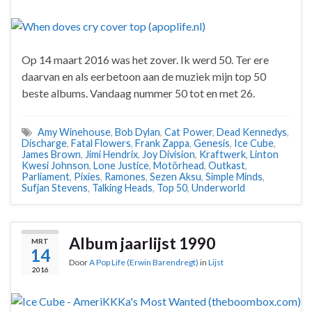
Op 14 maart 2016 was het zover. Ik werd 50. Ter ere
daarvan en als eerbetoon aan de muziek mijn top 50
beste albums. Vandaag nummer 50 tot en met 26.
Amy Winehouse
,
Bob Dylan
,
Cat Power
,
Dead Kennedys
,
Discharge
,
Fatal Flowers
,
Frank Zappa
,
Genesis
,
Ice Cube
,
James Brown
,
Jimi Hendrix
,
Joy Division
,
Kraftwerk
,
Linton
Kwesi Johnson
,
Lone Justice
,
Motörhead
,
Outkast
,
Parliament
,
Pixies
,
Ramones
,
Sezen Aksu
,
Simple Minds
,
Sufjan Stevens
,
Talking Heads
,
Top 50
,
Underworld
Album jaarlijst 1990
MRT
14
Door
A Pop Life (Erwin Barendregt)
in
Lijst
2016