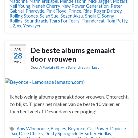
Madonna
,
Marinierskapel
,
Mendelssohn
,
Mick Jagger
,
Mozart
,
Neil Young
,
Neneh Cherry
,
New Power Generation
,
Peter
Gabriel
,
Pharcyde
,
Pink Floyd
,
Prince
,
Ride
,
Roger Daltrey
,
Rolling Stones
,
Selah Sue
,
Sezen Aksu
,
Sheila E
,
Sonny
Rollins
,
Soundtrack
,
Tears For Fears
,
Thundercat
,
Tom Petty
,
U2
,
xx
,
Yeasayer
De beste albums gemaakt
APR
28
door vrouwen
2017
Door
A Pop Life (Erwin Barendregt)
in
Lijst
Ik heb weinig albums gemaakt door vrouwen. Onterecht,
zo blijkt. Tijdens het maken van de beste 10 vallen er
toch heel veel af. Desondanks een poging!
Amy Winehouse
,
Bangles
,
Beyoncé
,
Cat Power
,
Danielle
Dax
,
Dixie Chicks
,
Dusty Springfield
,
Heather Findlay
,