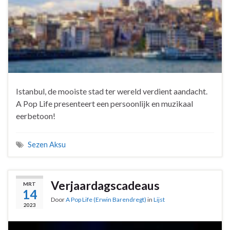
Istanbul, de mooiste stad ter wereld verdient aandacht.
A Pop Life presenteert een persoonlijk en muzikaal
eerbetoon!
Sezen Aksu
Verjaardagscadeaus
MRT
14
Door
A Pop Life (Erwin Barendregt)
in
Lijst
2023