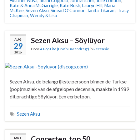
Heather Nova
,
Imani Coppola
,
Joni Mitchell
,
Julie London
,
Kate & Anna McGarrigle
,
Kate Bush
,
Lauryn Hill
,
Maria
McKee
,
Sezen Aksu
,
Sinead O'Connor
,
Tanita Tikaram
,
Tracy
Chapman
,
Wendy & Lisa
Sezen Aksu – Söylüyor
AUG
29
Door
A Pop Life (Erwin Barendregt)
in
Recensie
2016
Sezen Aksu, de belangrijkste persoon binnen de Turkse
(pop)muziek van de afgelopen decennia, maakte in 1989
dit prachtige Söylüyor. Een eerbetoon.
Sezen Aksu
Concerten, top 50
MRT