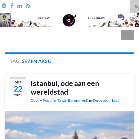
T
zo
Search for:
A Pop Life
Togg
navig
TAG:
SEZEN AKSU
Istanbul, ode aan een
OKT
22
wereldstad
2023
Door
A Pop Life (Erwin Barendregt)
in
Eerbetoon
,
Lijst