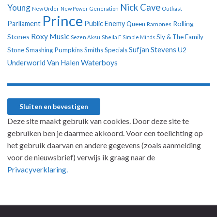
Nick Cave
Young
New Order
New Power Generation
Outkast
Prince
Parliament
Public Enemy
Rolling
Queen
Ramones
Roxy Music
Stones
Sly & The Family
Sezen Aksu
Sheila E
Simple Minds
Sufjan Stevens
U2
Stone
Smashing Pumpkins
Smiths
Specials
Underworld
Van Halen
Waterboys
Deze site maakt gebruik van cookies. Door deze site te
gebruiken ben je daarmee akkoord. Voor een toelichting op
het gebruik daarvan en andere gegevens (zoals aanmelding
voor de nieuwsbrief) verwijs ik graag naar de
Privacyverklaring.