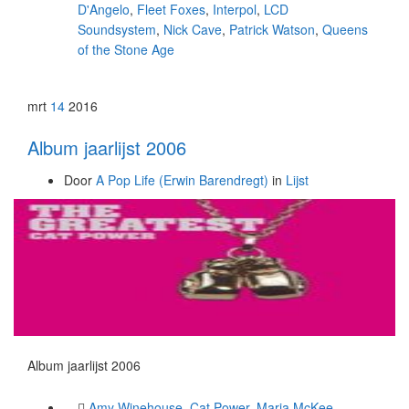
D'Angelo
,
Fleet Foxes
,
Interpol
,
LCD
Soundsystem
,
Nick Cave
,
Patrick Watson
,
Queens
of the Stone Age
mrt
14
2016
Album jaarlijst 2006
Door
A Pop Life (Erwin Barendregt)
in
Lijst
Album jaarlijst 2006
Amy Winehouse
,
Cat Power
,
Maria McKee
,