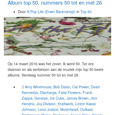
Album top 50, nummers 50 tot en met 26
Door
A Pop Life (Erwin Barendregt)
in
Top 50
Op 14 maart 2016 was het zover. Ik werd 50. Ter ere
daarvan en als eerbetoon aan de muziek mijn top 50 beste
albums. Vandaag nummer 50 tot en met 26.
Amy Winehouse
,
Bob Dylan
,
Cat Power
,
Dead
Kennedys
,
Discharge
,
Fatal Flowers
,
Frank
Zappa
,
Genesis
,
Ice Cube
,
James Brown
,
Jimi
Hendrix
,
Joy Division
,
Kraftwerk
,
Linton Kwesi
Johnson
,
Lone Justice
,
Motörhead
,
Outkast
,