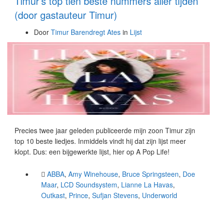
Timur’s top tien beste nummers aller tijden
(door gastauteur Timur)
Door
Timur Barendregt Ates
in
Lijst
Precies twee jaar geleden publiceerde mijn zoon Timur zijn
top 10 beste liedjes. Inmiddels vindt hij dat zijn lijst meer
klopt. Dus: een bijgewerkte lijst, hier op A Pop Life!
ABBA
,
Amy Winehouse
,
Bruce Springsteen
,
Doe
Maar
,
LCD Soundsystem
,
Lianne La Havas
,
Outkast
,
Prince
,
Sufjan Stevens
,
Underworld