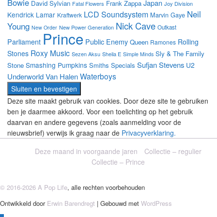
Bowie
Japan
David Sylvian
Frank Zappa
Fatal Flowers
Joy Division
Neil
LCD Soundsystem
Kendrick Lamar
Marvin Gaye
Kraftwerk
Nick Cave
Young
New Power Generation
Outkast
New Order
Prince
Parliament
Public Enemy
Rolling
Queen
Ramones
Roxy Music
Stones
Sly & The Family
Sezen Aksu
Sheila E
Simple Minds
Sufjan Stevens
Smashing Pumpkins
U2
Stone
Smiths
Specials
Waterboys
Underworld
Van Halen
Deze site maakt gebruik van cookies. Door deze site te gebruiken
ben je daarmee akkoord. Voor een toelichting op het gebruik
daarvan en andere gegevens (zoals aanmelding voor de
nieuwsbrief) verwijs ik graag naar de
Privacyverklaring.
Deze maand in voorgaande jaren
Collectie – regulier
Collectie – Prince
© 2016-2026 A Pop Life
, alle rechten voorbehouden
Ontwikkeld door
Erwin Barendregt
| Gebouwd met
WordPress