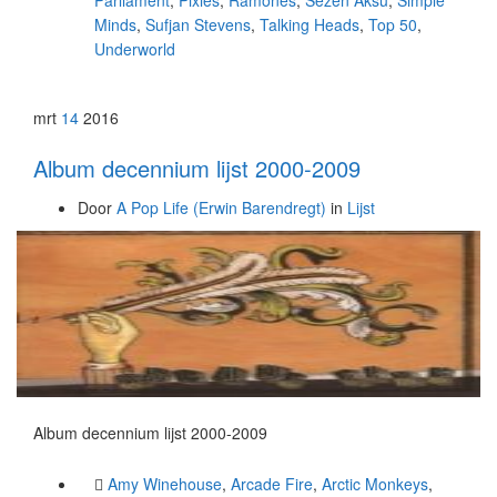
Parliament
,
Pixies
,
Ramones
,
Sezen Aksu
,
Simple
Minds
,
Sufjan Stevens
,
Talking Heads
,
Top 50
,
Underworld
mrt
14
2016
Album decennium lijst 2000-2009
Door
A Pop Life (Erwin Barendregt)
in
Lijst
Album decennium lijst 2000-2009
Amy Winehouse
,
Arcade Fire
,
Arctic Monkeys
,