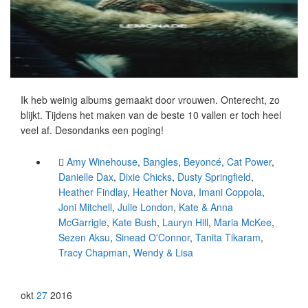
Ik heb weinig albums gemaakt door vrouwen. Onterecht, zo
blijkt. Tijdens het maken van de beste 10 vallen er toch heel
veel af. Desondanks een poging!
Amy Winehouse
,
Bangles
,
Beyoncé
,
Cat Power
,
Danielle Dax
,
Dixie Chicks
,
Dusty Springfield
,
Heather Findlay
,
Heather Nova
,
Imani Coppola
,
Joni Mitchell
,
Julie London
,
Kate & Anna
McGarrigle
,
Kate Bush
,
Lauryn Hill
,
Maria McKee
,
Sezen Aksu
,
Sinead O'Connor
,
Tanita Tikaram
,
Tracy Chapman
,
Wendy & Lisa
okt
27
2016