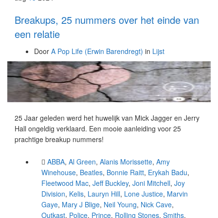
Breakups, 25 nummers over het einde van
een relatie
Door
A Pop Life (Erwin Barendregt)
in
Lijst
25 Jaar geleden werd het huwelijk van Mick Jagger en Jerry
Hall ongeldig verklaard. Een mooie aanleiding voor 25
prachtige breakup nummers!
ABBA
,
Al Green
,
Alanis Morissette
,
Amy
Winehouse
,
Beatles
,
Bonnie Raitt
,
Erykah Badu
,
Fleetwood Mac
,
Jeff Buckley
,
Joni Mitchell
,
Joy
Division
,
Kelis
,
Lauryn Hill
,
Lone Justice
,
Marvin
Gaye
,
Mary J Blige
,
Neil Young
,
Nick Cave
,
Outkast
,
Police
,
Prince
,
Rolling Stones
,
Smiths
,