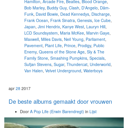
Hamilton
,
Arcade Fire
,
Beatles
,
Blood Orange
,
Bob Marley
,
Buddy Guy
,
Clash
,
D'Angelo
,
Dâm-
Funk
,
David Bowie
,
Dead Kennedys
,
Discharge
,
Frank Ocean
,
Frank Sinatra
,
Genesis
,
Ice Cube
,
Japan
,
Jimi Hendrix
,
Kanye West
,
Lauryn Hill
,
LCD Soundsystem
,
Maria McKee
,
Marvin Gaye
,
Maxwell
,
Miles Davis
,
Neil Young
,
Parliament
,
Pavement
,
Plant Life
,
Prince
,
Prodigy
,
Public
Enemy
,
Queens of the Stone Age
,
Sly & The
Family Stone
,
Smashing Pumpkins
,
Specials
,
Sufjan Stevens
,
Sugar
,
Thundercat
,
Underworld
,
Van Halen
,
Velvet Underground
,
Waterboys
apr
28
2017
De beste albums gemaakt door vrouwen
Door
A Pop Life (Erwin Barendregt)
in
Lijst