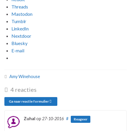
Threads
Mastodon
Tumblr
LinkedIn
Nextdoor
Bluesky
E-mail
Amy Winehouse
4 reacties
Ga naar reactie formulier
Zuhal
op
27-10-2016
#
Reageer