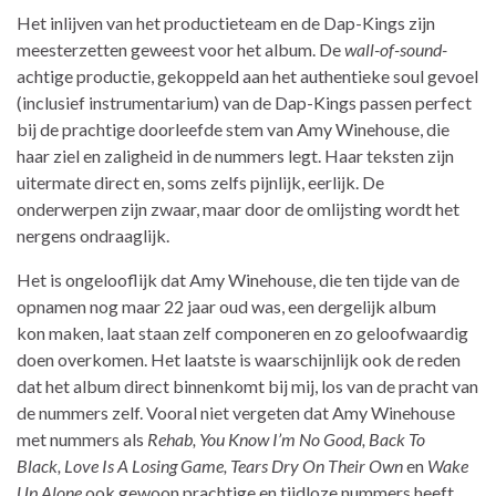
Het inlijven van het productieteam en de Dap-Kings zijn
meesterzetten geweest voor het album. De
wall-of-sound-
achtige productie, gekoppeld aan het authentieke soul gevoel
(inclusief instrumentarium) van de Dap-Kings passen perfect
bij de prachtige doorleefde stem van Amy Winehouse, die
haar ziel en zaligheid in de nummers legt. Haar teksten zijn
uitermate direct en, soms zelfs pijnlijk, eerlijk. De
onderwerpen zijn zwaar, maar door de omlijsting wordt het
nergens ondraaglijk.
Het is ongelooflijk dat Amy Winehouse, die ten tijde van de
opnamen nog maar 22 jaar oud was, een dergelijk album
kon maken, laat staan zelf componeren en zo geloofwaardig
doen overkomen. Het laatste is waarschijnlijk ook de reden
dat het album direct binnenkomt bij mij, los van de pracht van
de nummers zelf. Vooral niet vergeten dat Amy Winehouse
met nummers als
Rehab, You Know I’m No Good, Back To
Black, Love Is A Losing Game, Tears Dry On Their Own
en
Wake
Up Alone
ook gewoon prachtige en tijdloze nummers heeft