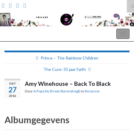
T
z
Search for:
A Pop Life
Togg
navig
Prince – The Rainbow Children
The Cure: 35 jaar Faith
Amy Winehouse – Back To Black
OKT
27
Door
A Pop Life (Erwin Barendregt)
in
Recensie
2016
Albumgegevens