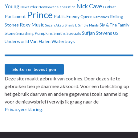
Nick Cave
Young
New Order
New Power Generation
Outkast
Prince
Parliament
Public Enemy
Rolling
Queen
Ramones
Roxy Music
Stones
Sly & The Family
Sezen Aksu
Sheila E
Simple Minds
Sufjan Stevens
U2
Stone
Smashing Pumpkins
Smiths
Specials
Underworld
Van Halen
Waterboys
Deze site maakt gebruik van cookies. Door deze site te
gebruiken ben je daarmee akkoord. Voor een toelichting op
het gebruik daarvan en andere gegevens (zoals aanmelding
voor de nieuwsbrief) verwijs ik graag naar de
Privacyverklaring.