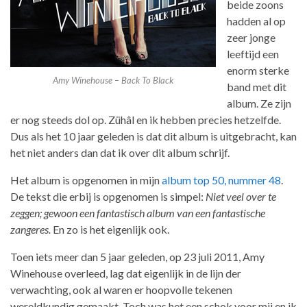
beide zoons
hadden al op
zeer jonge
leeftijd een
enorm sterke
Amy Winehouse – Back To Black
band met dit
album. Ze zijn
er nog steeds dol op. Zühâl en ik hebben precies hetzelfde.
Dus als het 10 jaar geleden is dat dit album is uitgebracht, kan
het niet anders dan dat ik over dit album schrijf.
Het album is opgenomen in mijn
album top 50, nummer 48
.
De tekst die erbij is opgenomen is simpel:
Niet veel over te
zeggen; gewoon een fantastisch album van een fantastische
zangeres.
En zo is het eigenlijk ook.
Toen iets meer dan 5 jaar geleden, op 23 juli 2011, Amy
Winehouse overleed, lag dat eigenlijk in de lijn der
verwachting, ook al waren er hoopvolle tekenen
wereldkundig gemaakt. Toch was het een schok voor mij en ik