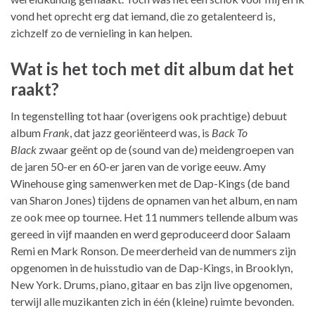
vond het oprecht erg dat iemand, die zo getalenteerd is,
zichzelf zo de vernieling in kan helpen.
Wat is het toch met dit album dat het
raakt?
In tegenstelling tot haar (overigens ook prachtige) debuut
album
Frank
, dat jazz georiënteerd was, is
Back To
Black
zwaar geënt op de (sound van de) meidengroepen van
de jaren 50-er en 60-er jaren van de vorige eeuw. Amy
Winehouse ging samenwerken met de Dap-Kings (de band
van Sharon Jones) tijdens de opnamen van het album, en nam
ze ook mee op tournee. Het 11 nummers tellende album was
gereed in vijf maanden en werd geproduceerd door Salaam
Remi en Mark Ronson. De meerderheid van de nummers zijn
opgenomen in de huisstudio van de Dap-Kings, in Brooklyn,
New York. Drums, piano, gitaar en bas zijn live opgenomen,
terwijl alle muzikanten zich in één (kleine) ruimte bevonden.