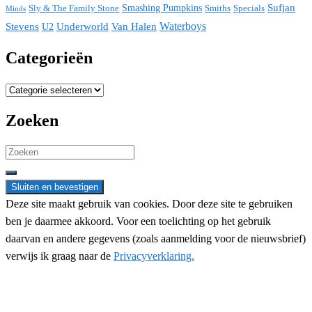
Sufjan
Sly & The Family Stone
Smashing Pumpkins
Smiths
Specials
Minds
Waterboys
Stevens
Underworld
Van Halen
U2
Categorieën
Categorieën
Zoeken
Search
for:
Deze site maakt gebruik van cookies. Door deze site te gebruiken
ben je daarmee akkoord. Voor een toelichting op het gebruik
daarvan en andere gegevens (zoals aanmelding voor de nieuwsbrief)
verwijs ik graag naar de
Privacyverklaring.
Nieuwsbrief aanmelding