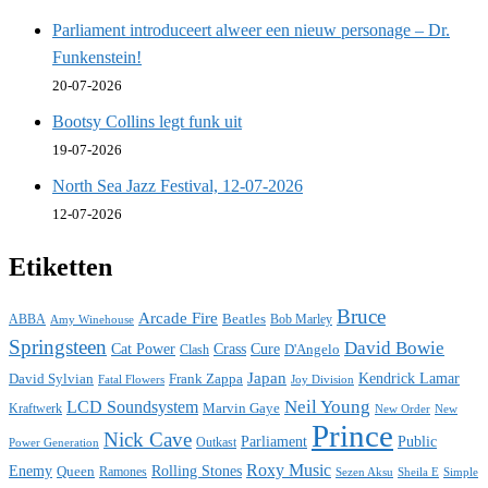
Parliament introduceert alweer een nieuw personage – Dr.
Funkenstein!
20-07-2026
Bootsy Collins legt funk uit
19-07-2026
North Sea Jazz Festival, 12-07-2026
12-07-2026
Etiketten
Bruce
Arcade Fire
ABBA
Beatles
Bob Marley
Amy Winehouse
Springsteen
David Bowie
Cat Power
Crass
Cure
D'Angelo
Clash
Japan
David Sylvian
Frank Zappa
Kendrick Lamar
Fatal Flowers
Joy Division
Neil Young
LCD Soundsystem
Kraftwerk
Marvin Gaye
New
New Order
Prince
Nick Cave
Parliament
Public
Power Generation
Outkast
Roxy Music
Enemy
Rolling Stones
Queen
Ramones
Sezen Aksu
Sheila E
Simple