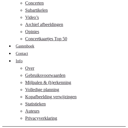
Concerten
Subartikelen
Video’s
Archief afbeeldingen
Opinies
Concertkaartjes Top 50
Gastenboek
Contact
Info
Over
Gebruiksvoorwaarden
Mijlpalen & (h)erkenning
Volledige planning
Kopafbeelding verwijzingen
Statistieken
Auteurs
Privacyverklaring