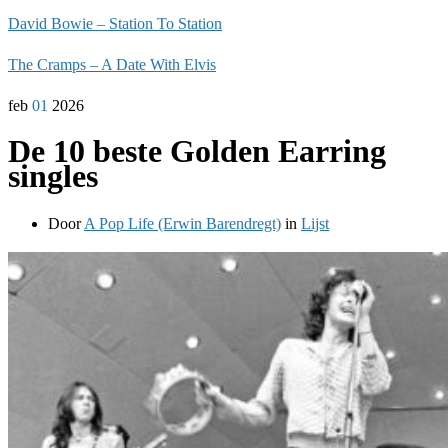
David Bowie – Station To Station
The Cramps – A Date With Elvis
feb
01
2026
De 10 beste Golden Earring
singles
Door
A Pop Life (Erwin Barendregt)
in
Lijst