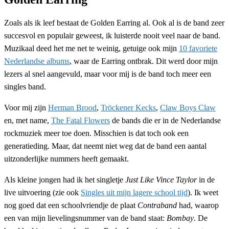
Zoals als ik leef bestaat de Golden Earring al. Ook al is de band zeer
succesvol en populair geweest, ik luisterde nooit veel naar de band.
Muzikaal deed het me net te weinig, getuige ook mijn
10 favoriete
Nederlandse albums
, waar de Earring ontbrak. Dit werd door mijn
lezers al snel aangevuld, maar voor mij is de band toch meer een
singles band.
Voor mij zijn
Herman Brood
,
Tröckener Kecks
,
Claw Boys Claw
en, met name,
The Fatal Flowers
de bands die er in de Nederlandse
rockmuziek meer toe doen. Misschien is dat toch ook een
generatieding. Maar, dat neemt niet weg dat de band een aantal
uitzonderlijke nummers heeft gemaakt.
Als kleine jongen had ik het singletje
Just Like Vince Taylor
in de
live uitvoering (zie ook
Singles uit mijn lagere school tijd
). Ik weet
nog goed dat een schoolvriendje de plaat
Contraband
had, waarop
een van mijn lievelingsnummer van de band staat:
Bombay
. De