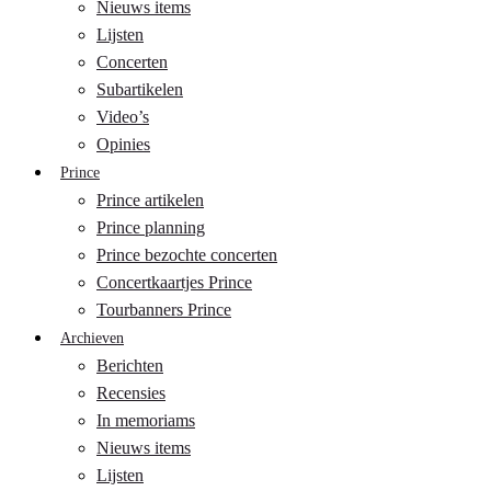
Nieuws items
Lijsten
Concerten
Subartikelen
Video’s
Opinies
Prince
Prince artikelen
Prince planning
Prince bezochte concerten
Concertkaartjes Prince
Tourbanners Prince
Archieven
Berichten
Recensies
In memoriams
Nieuws items
Lijsten