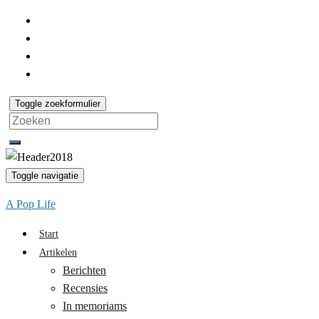
Toggle zoekformulier
Search
for:
Toggle navigatie
A Pop Life
Start
Artikelen
Berichten
Recensies
In memoriams