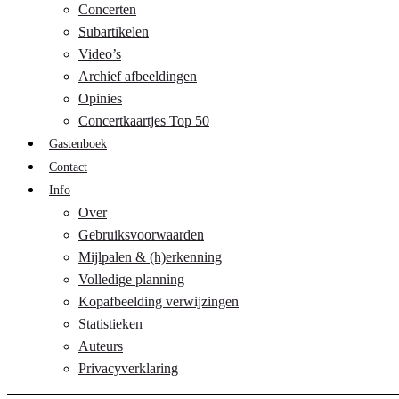
Concerten
Subartikelen
Video’s
Archief afbeeldingen
Opinies
Concertkaartjes Top 50
Gastenboek
Contact
Info
Over
Gebruiksvoorwaarden
Mijlpalen & (h)erkenning
Volledige planning
Kopafbeelding verwijzingen
Statistieken
Auteurs
Privacyverklaring