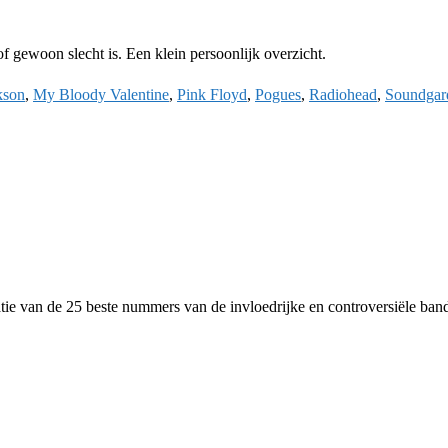
f gewoon slecht is. Een klein persoonlijk overzicht.
kson
,
My Bloody Valentine
,
Pink Floyd
,
Pogues
,
Radiohead
,
Soundgar
tie van de 25 beste nummers van de invloedrijke en controversiële ban