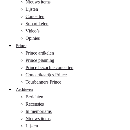
Nieuws items
Lijsten
Concerten
Subartikelen
Video’s
Opinies
Prince
Prince artikelen
Prince planning
Prince bezochte concerten
Concertkaartjes Prince
Tourbanners Prince
Archieven
Berichten
Recensies
In memoriams
Nieuws items
Lijsten