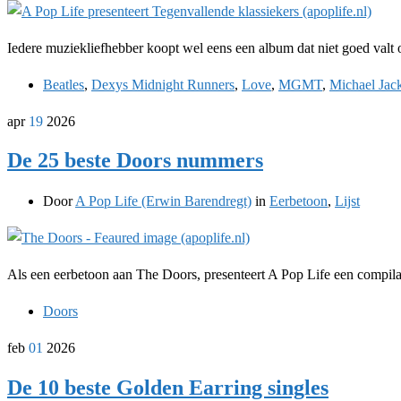
Iedere muziekliefhebber koopt wel eens een album dat niet goed valt o
Beatles
,
Dexys Midnight Runners
,
Love
,
MGMT
,
Michael Jac
apr
19
2026
De 25 beste Doors nummers
Door
A Pop Life (Erwin Barendregt)
in
Eerbetoon
,
Lijst
Als een eerbetoon aan The Doors, presenteert A Pop Life een compila
Doors
feb
01
2026
De 10 beste Golden Earring singles