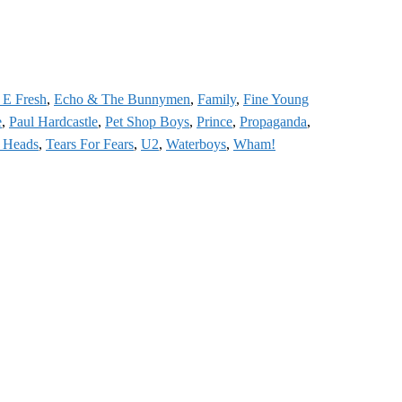
 E Fresh
,
Echo & The Bunnymen
,
Family
,
Fine Young
e
,
Paul Hardcastle
,
Pet Shop Boys
,
Prince
,
Propaganda
,
g Heads
,
Tears For Fears
,
U2
,
Waterboys
,
Wham!