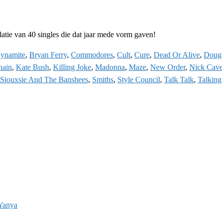
atie van 40 singles die dat jaar mede vorm gaven!
ynamite
,
Bryan Ferry
,
Commodores
,
Cult
,
Cure
,
Dead Or Alive
,
Doug
hain
,
Kate Bush
,
Killing Joke
,
Madonna
,
Maze
,
New Order
,
Nick Cav
Siouxsie And The Banshees
,
Smiths
,
Style Council
,
Talk Talk
,
Talkin
 Yanya