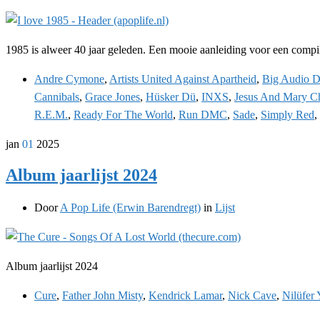
1985 is alweer 40 jaar geleden. Een mooie aanleiding voor een compil
Andre Cymone
,
Artists United Against Apartheid
,
Big Audio D
Cannibals
,
Grace Jones
,
Hüsker Dü
,
INXS
,
Jesus And Mary C
R.E.M.
,
Ready For The World
,
Run DMC
,
Sade
,
Simply Red
,
jan
01
2025
Album jaarlijst 2024
Door
A Pop Life (Erwin Barendregt)
in
Lijst
Album jaarlijst 2024
Cure
,
Father John Misty
,
Kendrick Lamar
,
Nick Cave
,
Nilüfer