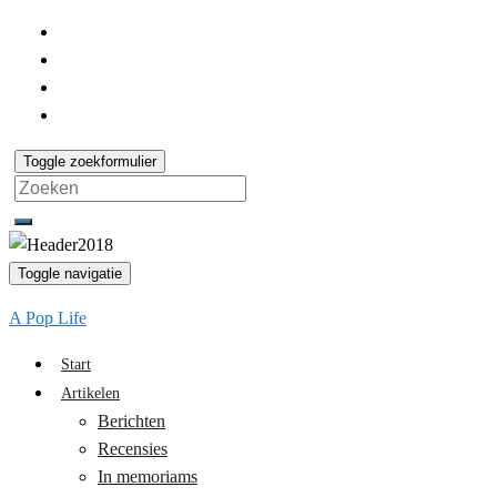
Toggle zoekformulier
Search
for:
Toggle navigatie
A Pop Life
Start
Artikelen
Berichten
Recensies
In memoriams