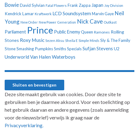
Bowie
Japan
David Sylvian
Frank Zappa
Fatal Flowers
Joy Division
Neil
LCD Soundsystem
Kendrick Lamar
Kraftwerk
Marvin Gaye
Nick Cave
Young
New Order
New Power Generation
Outkast
Prince
Parliament
Public Enemy
Rolling
Queen
Ramones
Roxy Music
Stones
Sly & The Family
Sezen Aksu
Sheila E
Simple Minds
Sufjan Stevens
U2
Stone
Smashing Pumpkins
Smiths
Specials
Underworld
Van Halen
Waterboys
Deze site maakt gebruik van cookies. Door deze site te
gebruiken ben je daarmee akkoord. Voor een toelichting op
het gebruik daarvan en andere gegevens (zoals aanmelding
voor de nieuwsbrief) verwijs ik graag naar de
Privacyverklaring.