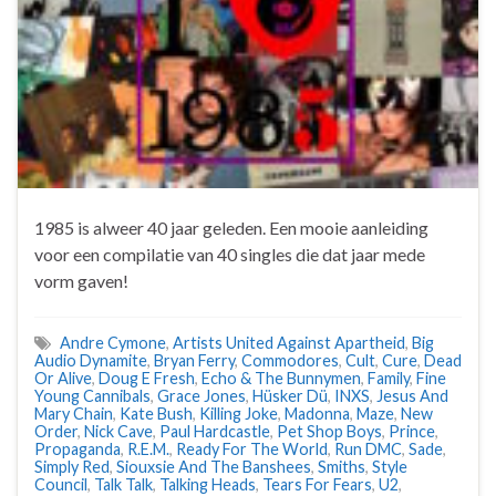
1985 is alweer 40 jaar geleden. Een mooie aanleiding
voor een compilatie van 40 singles die dat jaar mede
vorm gaven!
Andre Cymone
,
Artists United Against Apartheid
,
Big
Audio Dynamite
,
Bryan Ferry
,
Commodores
,
Cult
,
Cure
,
Dead
Or Alive
,
Doug E Fresh
,
Echo & The Bunnymen
,
Family
,
Fine
Young Cannibals
,
Grace Jones
,
Hüsker Dü
,
INXS
,
Jesus And
Mary Chain
,
Kate Bush
,
Killing Joke
,
Madonna
,
Maze
,
New
Order
,
Nick Cave
,
Paul Hardcastle
,
Pet Shop Boys
,
Prince
,
Propaganda
,
R.E.M.
,
Ready For The World
,
Run DMC
,
Sade
,
Simply Red
,
Siouxsie And The Banshees
,
Smiths
,
Style
Council
,
Talk Talk
,
Talking Heads
,
Tears For Fears
,
U2
,