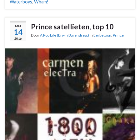
Waterboys
,
Wham!
Prince satellieten, top 10
MEI
14
Door
A Pop Life (Erwin Barendregt)
in
Eerbetoon
,
Prince
2016