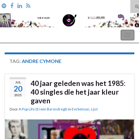
T
zo
Search for:
A Pop Life
Togg
navig
TAG:
ANDRE CYMONE
40 jaar geleden was het 1985:
JUL
20
40 singles die het jaar kleur
2025
gaven
Door
A Pop Life (Erwin Barendregt)
in
Eerbetoon
,
Lijst