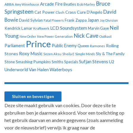
Bruce
Arcade Fire
ABBA
Beatles
Amy Winehouse
Bob Marley
Springsteen
David
Cat Power
Crass
Cure
D'Angelo
Clash
Bowie
Japan
David Sylvian
Frank Zappa
Fatal Flowers
Joy Division
Neil
LCD Soundsystem
Kendrick Lamar
Kraftwerk
Marvin Gaye
Nick Cave
Young
New Order
New Power Generation
Outkast
Prince
Parliament
Public Enemy
Rolling
Queen
Ramones
Roxy Music
Stones
Sly & The Family
Sezen Aksu
Sheila E
Simple Minds
Sufjan Stevens
U2
Stone
Smashing Pumpkins
Smiths
Specials
Underworld
Van Halen
Waterboys
Deze site maakt gebruik van cookies. Door deze site te
gebruiken ben je daarmee akkoord. Voor een toelichting op
het gebruik daarvan en andere gegevens (zoals aanmelding
voor de nieuwsbrief) verwijs ik graag naar de