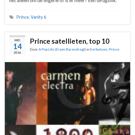
het alleen om de lingerie of is er meer? Een terugblik.
Prince
,
Vanity 6
Prince satellieten, top 10
MEI
14
Door
A Pop Life (Erwin Barendregt)
in
Eerbetoon
,
Prince
2016