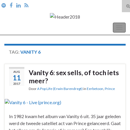
T
zo
Search for:
A Pop Life
Togg
navig
TAG:
VANITY 6
Vanity 6: sex sells, of toch iets
AUG
11
meer?
2017
Door
A Pop Life (Erwin Barendregt)
in
Eerbetoon
,
Prince
In 1982 kwam het album van Vanity 6 uit. 35 jaar geleden
werd de tweede satelliet act van Prince gelanceerd. Gaat