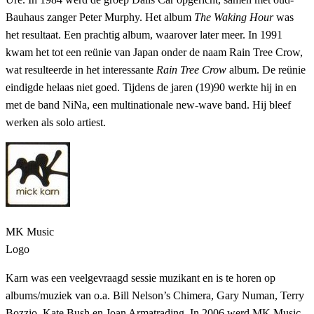
Bauhaus zanger Peter Murphy. Het album
The Waking Hour
was
het resultaat. Een prachtig album, waarover later meer. In 1991
kwam het tot een reünie van Japan onder de naam Rain Tree Crow,
wat resulteerde in het interessante
Rain Tree Crow
album. De reünie
eindigde helaas niet goed. Tijdens de jaren (19)90 werkte hij in en
met de band NiNa, een multinationale new-wave band. Hij bleef
werken als solo artiest.
MK Music
Logo
Karn was een veelgevraagd sessie muzikant en is te horen op
albums/muziek van o.a. Bill Nelson’s Chimera, Gary Numan, Terry
Bozzio, Kate Bush en Joan Armatrading. In 2006 werd MK Music