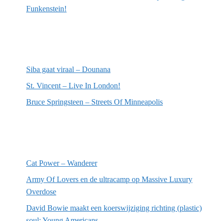
Funkenstein!
Meest recente recensies
Siba gaat viraal – Dounana
St. Vincent – Live In London!
Bruce Springsteen – Streets Of Minneapolis
Willekeurige artikelen
Cat Power – Wanderer
Army Of Lovers en de ultracamp op Massive Luxury
Overdose
David Bowie maakt een koerswijziging richting (plastic)
soul: Young Americans