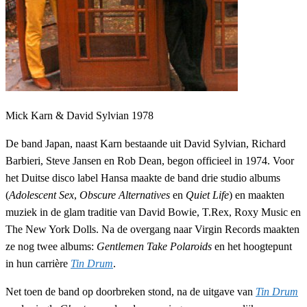
Mick Karn & David Sylvian 1978
De band Japan, naast Karn bestaande uit David Sylvian, Richard
Barbieri, Steve Jansen en Rob Dean, begon officieel in 1974. Voor
het Duitse disco label Hansa maakte de band drie studio albums
(
Adolescent Sex
,
Obscure Alternatives
en
Quiet Life
) en maakten
muziek in de glam traditie van David Bowie, T.Rex, Roxy Music en
The New York Dolls. Na de overgang naar Virgin Records maakten
ze nog twee albums:
Gentlemen Take Polaroids
en het hoogtepunt
in hun carrière
Tin Drum
.
Net toen de band op doorbreken stond, na de uitgave van
Tin Drum