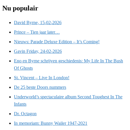
Nu populair
David Byrne, 15-02-2026
Prince – Tien jaar later…
Nieuws: Parade Deluxe Edition – It’s Coming!
Gavin Friday, 24-02-2026
Eno en Byrne schrijven geschiedenis: My Life In The Bush
Of Ghosts
St. Vincent – Live In London!
De 25 beste Doors nummers
Underworld’s spectaculaire album Second Toughest In The
Infants
Dr. Octagon
In memoriam: Bunny Wailer 1947-2021