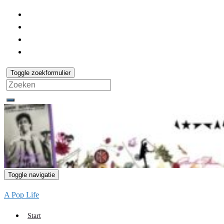
Toggle zoekformulier
Search
for:
Toggle navigatie
A Pop Life
Start