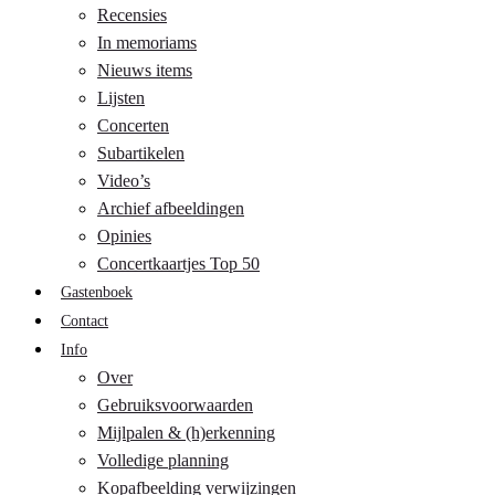
Recensies
In memoriams
Nieuws items
Lijsten
Concerten
Subartikelen
Video’s
Archief afbeeldingen
Opinies
Concertkaartjes Top 50
Gastenboek
Contact
Info
Over
Gebruiksvoorwaarden
Mijlpalen & (h)erkenning
Volledige planning
Kopafbeelding verwijzingen