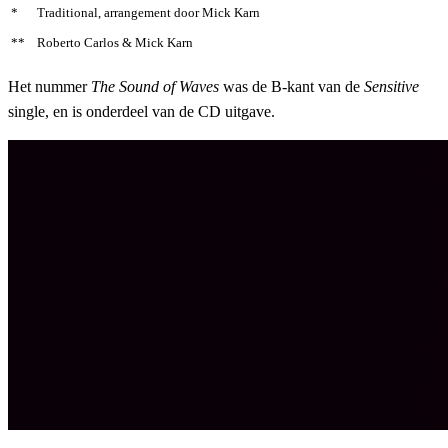
*
Traditional, arrangement door Mick Karn
**
Roberto Carlos & Mick Karn
Het nummer
The Sound of Waves
was de B-kant van de
Sensitive
single, en is onderdeel van de CD uitgave.