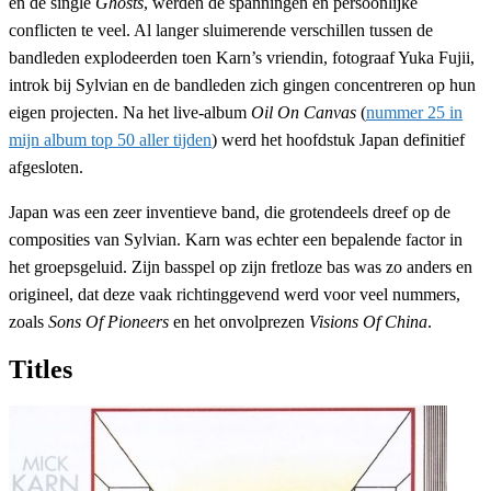
en de single
Ghosts
, werden de spanningen en persoonlijke
conflicten te veel. Al langer sluimerende verschillen tussen de
bandleden explodeerden toen Karn’s vriendin, fotograaf Yuka Fujii,
introk bij Sylvian en de bandleden zich gingen concentreren op hun
eigen projecten. Na het live-album
Oil On Canvas
(
nummer 25 in
mijn album top 50 aller tijden
) werd het hoofdstuk Japan definitief
afgesloten.
Japan was een zeer inventieve band, die grotendeels dreef op de
composities van Sylvian. Karn was echter een bepalende factor in
het groepsgeluid. Zijn basspel op zijn fretloze bas was zo anders en
origineel, dat deze vaak richtinggevend werd voor veel nummers,
zoals
Sons Of Pioneers
en het onvolprezen
Visions Of China
.
Titles