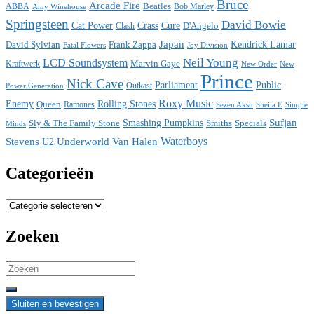
Bruce
Arcade Fire
ABBA
Beatles
Bob Marley
Amy Winehouse
Springsteen
David Bowie
Cat Power
Crass
Cure
D'Angelo
Clash
Japan
David Sylvian
Frank Zappa
Kendrick Lamar
Fatal Flowers
Joy Division
Neil Young
LCD Soundsystem
Kraftwerk
Marvin Gaye
New
New Order
Prince
Nick Cave
Parliament
Public
Power Generation
Outkast
Roxy Music
Enemy
Rolling Stones
Queen
Ramones
Sezen Aksu
Sheila E
Simple
Sufjan
Sly & The Family Stone
Smashing Pumpkins
Smiths
Specials
Minds
Waterboys
Stevens
Underworld
Van Halen
U2
Categorieën
Categorieën
Zoeken
Search
for: