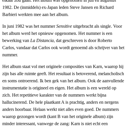
elkaar zou gaan. Het album was opgenomen in juli en augustus
1982. De (inmiddels) ex-Japan leden Steve Jansen en Richard
Barbieri werkten mee aan het album.
In juni 1982 was het nummer
Sensitive
uitgebracht als single. Voor
het album werd het opnieuw opgenomen. Het nummer is een
bewerking van
La Distancia
, dat geschreven is door Roberto
Carlos, vandaar dat Carlos ook wordt genoemd als schrijver van het
nummer.
Het album staat vol met originele composities van Karn, waarop hij
zijn bas alle ruimte geeft. Het resultaat is betoverend, melancholisch
en soms ontroerend. Ik ben gek van het album. Ook de aanvullende
instrumentatie is origineel en eigen. Het album is een wereld op
zich. Het repetitieve karakter van de nummers werkt bijna
hallucinerend. De hele plaatkant A is prachtig, anders en nergens
anders hoorbaar. Helaas werkt niet alles even goed. De nummers
waarop gezongen wordt (kant B van het originele album) zijn
minder interessant, vanwege de zang: Karn is niet echt een