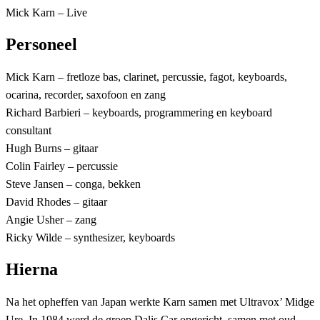
Mick Karn – Live
Personeel
Mick Karn – fretloze bas, clarinet, percussie, fagot, keyboards,
ocarina, recorder, saxofoon en zang
Richard Barbieri – keyboards, programmering en keyboard
consultant
Hugh Burns – gitaar
Colin Fairley – percussie
Steve Jansen – conga, bekken
David Rhodes – gitaar
Angie Usher – zang
Ricky Wilde – synthesizer, keyboards
Hierna
Na het opheffen van Japan werkte Karn samen met Ultravox’ Midge
Ure. In 1984 werd de groep Dalis Car opgericht, samen met oud-